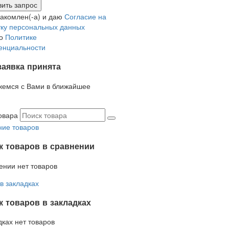
накомлен(-а) и даю
Согласие на
ку персональных данных
но
Политике
енциальности
заявка принята
жемся с Вами в ближайшее
овара
ие товаров
к товаров в сравнении
ении нет товаров
в закладках
 товаров в закладках
дках нет товаров