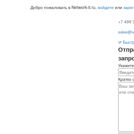
Добро пожаловать в Network-it.ru,
войдите
или
заре
+7 499 
sales@ne
⇄
Быстр
Отпр
запр
Укажите
Кратко 