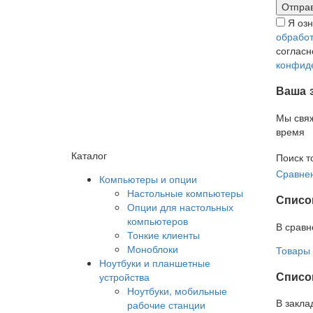
Я оз
обработ
соглас
конфид
Ваша 
Мы свя
время
Каталог
Поиск т
Сравнен
Компьютеры и опции
Настольные компьютеры
Списо
Опции для настольных
компьютеров
В сравн
Тонкие клиенты
Моноблоки
Товары 
Ноутбуки и планшетные
Список
устройства
Ноутбуки, мобильные
В закла
рабочие станции