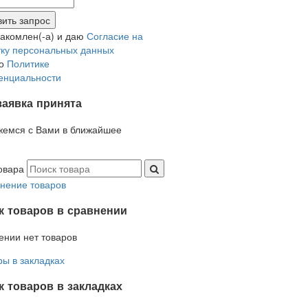
накомлен(-а) и даю
Согласие на
ку персональных данных
но
Политике
енциальности
заявка принята
жемся с Вами в ближайшее
овара
нение товаров
к товаров в сравнении
ении нет товаров
ры в закладках
 товаров в закладках