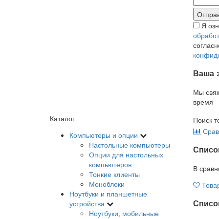
Я оз
обработ
соглас
конфид
Ваша 
Мы свя
время
Каталог
Поиск т
Срав
Компьютеры и опции
Настольные компьютеры
Списо
Опции для настольных
компьютеров
В сравн
Тонкие клиенты
Моноблоки
Това
Ноутбуки и планшетные
Список
устройства
Ноутбуки, мобильные