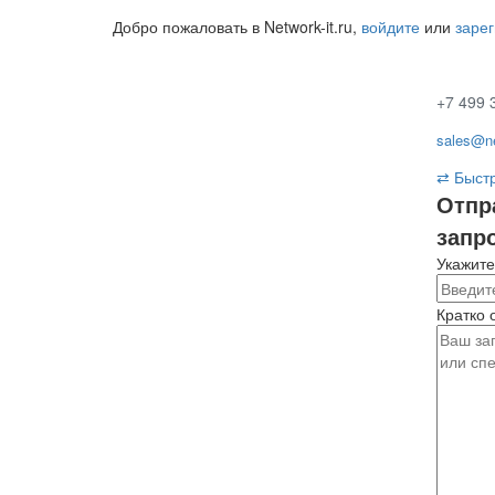
Добро пожаловать в Network-it.ru,
войдите
или
заре
+7 499 
sales@ne
⇄
Быстр
Отпр
запр
Укажите
Кратко 