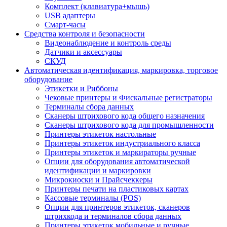
Комплект (клавиатура+мышь)
USB адаптеры
Смарт-часы
Средства контроля и безопасности
Видеонаблюдение и контроль среды
Датчики и аксессуары
СКУД
Автоматическая идентификация, маркировка, торговое
оборудование
Этикетки и Риббоны
Чековые принтеры и Фискальные регистраторы
Терминалы сбора данных
Сканеры штрихового кода общего назначения
Сканеры штрихового кода для промышленности
Принтеры этикеток настольные
Принтеры этикеток индустриального класса
Принтеры этикеток и маркираторы ручные
Опции для оборудования автоматической
идентификации и маркировки
Микрокиоски и Прайсчеккеры
Принтеры печати на пластиковых картах
Кассовые терминалы (POS)
Опции для принтеров этикеток, сканеров
штрихкода и терминалов сбора данных
Принтеры этикеток мобильные и ручные