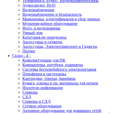
Телефония и Аудио-, Видеоконференцсвязь
Аудио-видео, Hi-Fi
Видеонаблюдение
Видеонаблюдение и безопасность
Маркировка, идентификация и сбор данных
Мультимедийное оборудование
Фото- и видеокамеры
Умный дом
Категория не определена
Аксессуары и гаджеты
Аксессуары, Электротранспорт и Гаджеты
Прочее
Склад - 4 :
Комплектующие для ПК
Компьютеры, ноутбуки, планшеты
Системы бесперебойного электропитания
Периферия и оргтехника
Картриджи, тонеры, барабаны
Бумага, пленка и пр. материалы для печати
Носители информации
Серверы
СХД
Серверы и СХД
Сетевое оборудование
Активное оборудование для домашних сетей