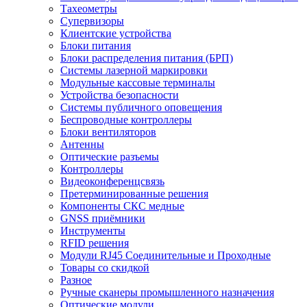
Тахеометры
Супервизоры
Клиентские устройства
Блоки питания
Блоки распределения питания (БРП)
Системы лазерной маркировки
Модульные кассовые терминалы
Устройства безопасности
Системы публичного оповещения
Беспроводные контроллеры
Блоки вентиляторов
Антенны
Оптические разъемы
Контроллеры
Видеоконференцсвязь
Претерминированные решения
Компоненты СКС медные
GNSS приёмники
Инструменты
RFID решения
Модули RJ45 Соединительные и Проходные
Товары со скидкой
Разное
Ручные сканеры промышленного назначения
Оптические модули