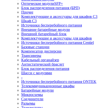
Оптические модулиSFP+
Блок распределения питания (БРП)
Прочее
Комплектующие и аксессуары для шкафов C3
Шкаф C3
Источники бесперебойного питания
Внешние батарейные модули
Внешний батарейный блок
Комплектующие и аксессуары для шкафов
Источники бесперебойного питания Centiel
Базовые станции
Компенсатор дисперсии
Трансиверы
Кабельный органайзер
Антистатический браслет
Блок распределения питания
Шасси с модулями
-
Источники бесперебойного питания ONTEK
Телекоммуникационные шкафы
Батарейные модули
Микросхемы
Соединители
Разъемы
Транзисторы