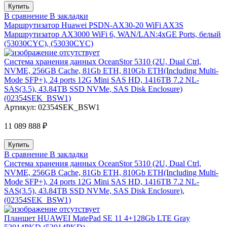
В сравнение
В закладки
Маршрутизатор Huawei PSDN-AX30-20 WiFi AX3S
Маршрутизатор AX3000 WiFi 6, WAN/LAN:4xGE Ports, белый
(53030CYC), (53030CYC)
Система хранения данных OceanStor 5310 (2U, Dual Ctrl,
NVME, 256GB Cache, 81Gb ETH, 810Gb ETH(Including Multi-
Mode SFP+), 24 ports 12G Mini SAS HD, 1416TB 7.2 NL-
SAS(3.5), 43.84TB SSD NVMe, SAS Disk Enclosure)
(02354SEK_BSW1)
Артикул:
02354SEK_BSW1
11 089 888 ₽
В сравнение
В закладки
Система хранения данных OceanStor 5310 (2U, Dual Ctrl,
NVME, 256GB Cache, 81Gb ETH, 810Gb ETH(Including Multi-
Mode SFP+), 24 ports 12G Mini SAS HD, 1416TB 7.2 NL-
SAS(3.5), 43.84TB SSD NVMe, SAS Disk Enclosure),
(02354SEK_BSW1)
Планшет HUAWEI MatePad SE 11 4+128Gb LTE Gray