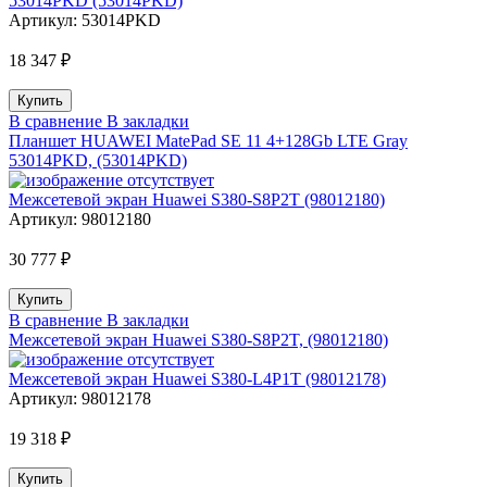
53014PKD (53014PKD)
Артикул:
53014PKD
18 347 ₽
В сравнение
В закладки
Планшет HUAWEI MatePad SE 11 4+128Gb LTE Gray
53014PKD, (53014PKD)
Межсетевой экран Huawei S380-S8P2T (98012180)
Артикул:
98012180
30 777 ₽
В сравнение
В закладки
Межсетевой экран Huawei S380-S8P2T, (98012180)
Межсетевой экран Huawei S380-L4P1T (98012178)
Артикул:
98012178
19 318 ₽