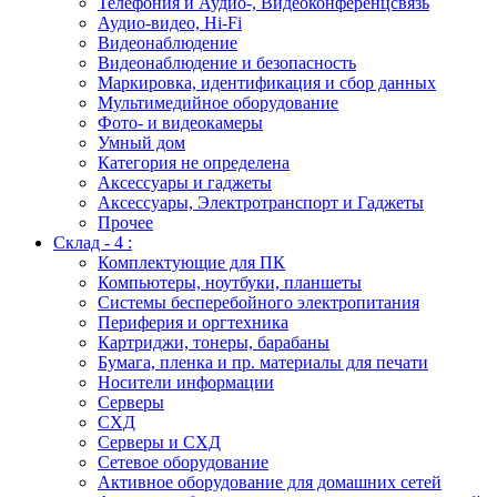
Телефония и Аудио-, Видеоконференцсвязь
Аудио-видео, Hi-Fi
Видеонаблюдение
Видеонаблюдение и безопасность
Маркировка, идентификация и сбор данных
Мультимедийное оборудование
Фото- и видеокамеры
Умный дом
Категория не определена
Аксессуары и гаджеты
Аксессуары, Электротранспорт и Гаджеты
Прочее
Склад - 4 :
Комплектующие для ПК
Компьютеры, ноутбуки, планшеты
Системы бесперебойного электропитания
Периферия и оргтехника
Картриджи, тонеры, барабаны
Бумага, пленка и пр. материалы для печати
Носители информации
Серверы
СХД
Серверы и СХД
Сетевое оборудование
Активное оборудование для домашних сетей