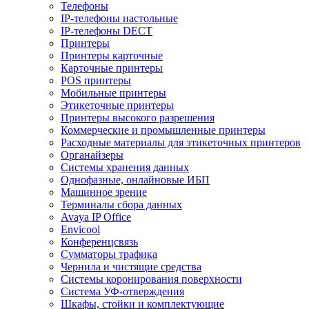
Телефоны
IP-телефоны настольные
IP-телефоны DECT
Принтеры
Принтеры карточные
Карточные принтеры
POS принтеры
Мобильные принтеры
Этикеточные принтеры
Принтеры высокого разрешения
Коммерческие и промышленные принтеры
Расходные материалы для этикеточных принтеров
Органайзеры
Системы хранения данных
Однофазные, онлайновые ИБП
Машинное зрение
Терминалы сбора данных
Avaya IP Office
Envicool
Конференцсвязь
Сумматоры трафика
Чернила и чистящие средства
Системы коронирования поверхности
Cистема УФ-отверждения
Шкафы, стойки и комплектующие