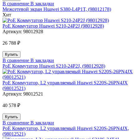
В сравнение
В закладки
Межсетевой экран Huawei S380-L4P1T, (98012178)
Хит
PoE Коммутатор Huawei S210-24P2J (98012928)
Артикул:
98012928
26 788 ₽
В сравнение
В закладки
PoE Коммутатор Huawei S210-24P2J, (98012928)
PoE Коммутатор, L2 управляемый Huawei S220S-26PN4JX
(98012521)
Артикул:
98012521
40 578 ₽
В сравнение
В закладки
PoE Коммутатор, L2 управляемый Huawei S220S-26PN4JX,
(98012521)