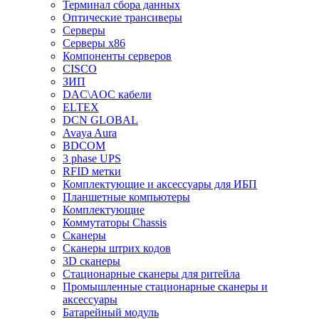
Терминал сбора данных
Оптические трансиверы
Серверы
Серверы x86
Компоненты серверов
CISCO
ЗИП
DAC\AOC кабели
ELTEX
DCN GLOBAL
Avaya Aura
BDCOM
3 phase UPS
RFID метки
Комплектующие и аксессуары для ИБП
Планшетные компьютеры
Комплектующие
Коммутаторы Chassis
Сканеры
Сканеры штрих кодов
3D сканеры
Стационарные сканеры для ритейла
Промышленные стационарные сканеры и
аксессуары
Батарейный модуль