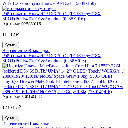
WiFi Точка доступа Huawei AP162E, (50087150)
Райзер-карта Huawei 1*16X SLOT(PCIE5.0)+2*8X
SLOT(PCIE4.0)-IO1&2 module (0258Y016)
Артикул:
0258Y016
11 112 ₽
В сравнение
В закладки
Райзер-карта Huawei 1*16X SLOT(PCIE5.0)+2*8X
SLOT(PCIE4.0)-IO1&2 module, (0258Y016)
Ноутбук Huawei MateBook 14 Intel Core Ultra 7 155H/ 32Gb
(soldered D5)/ SSD1Tb/ UMA/ 14.2"/ OLED/ Touch/ WQXGA+/
2880x1920/ 120Hz/ NoOS/ Space Gray/ 1.3kg (53014QLE)
Артикул:
53014QLE
123 215 ₽
В сравнение
В закладки