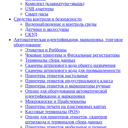
Комплект (клавиатура+мышь)
USB адаптеры
Смарт-часы
Средства контроля и безопасности
Видеонаблюдение и контроль среды
Датчики и аксессуары
СКУД
Автоматическая идентификация, маркировка, торговое
оборудование
Этикетки и Риббоны
Чековые принтеры и Фискальные регистраторы
Терминалы сбора данных
Сканеры штрихового кода общего назначения
Сканеры штрихового кода для промышленности
Принтеры этикеток настольные
Принтеры этикеток индустриального класса
Принтеры этикеток и маркираторы ручные
Опции для оборудования автоматической
идентификации и маркировки
Микрокиоски и Прайсчеккеры
Принтеры печати на пластиковых картах
Кассовые терминалы (POS)
Опции для принтеров этикеток, сканеров
штрихкода и терминалов сбора данных
Принтеры этикеток мобильные и ручные