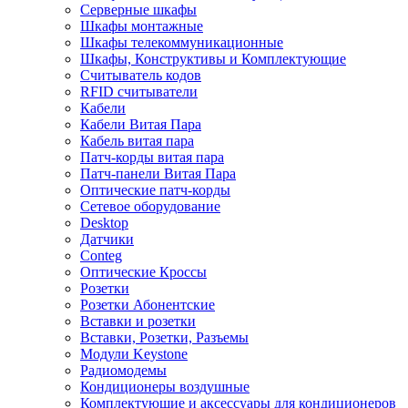
Серверные шкафы
Шкафы монтажные
Шкафы телекоммуникационные
Шкафы, Конструктивы и Комплектующие
Считыватель кодов
RFID считыватели
Кабели
Кабели Витая Пара
Кабель витая пара
Патч-корды витая пара
Патч-панели Витая Пара
Оптические патч-корды
Сетевое оборудование
Desktop
Датчики
Conteg
Оптические Кроссы
Розетки
Розетки Абонентские
Вставки и розетки
Вставки, Розетки, Разъемы
Модули Keystone
Радиомодемы
Кондиционеры воздушные
Комплектующие и аксессуары для кондиционеров