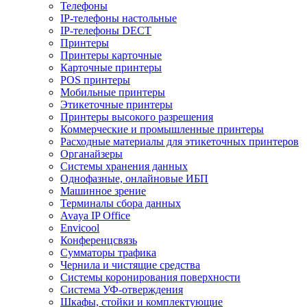
Телефоны
IP-телефоны настольные
IP-телефоны DECT
Принтеры
Принтеры карточные
Карточные принтеры
POS принтеры
Мобильные принтеры
Этикеточные принтеры
Принтеры высокого разрешения
Коммерческие и промышленные принтеры
Расходные материалы для этикеточных принтеров
Органайзеры
Системы хранения данных
Однофазные, онлайновые ИБП
Машинное зрение
Терминалы сбора данных
Avaya IP Office
Envicool
Конференцсвязь
Сумматоры трафика
Чернила и чистящие средства
Системы коронирования поверхности
Cистема УФ-отверждения
Шкафы, стойки и комплектующие