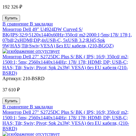
192 326 ₽
В сравнение
В закладки
Монитор Dell 49" U4924DW Curved S/
BK(IPS;32:9;5120x1440x60Hz;350cd/ m2;2000:1;5ms;178/ 178;1,
07bill;2xHDMI;DP;4xUSB-C, 5xUSB 3.2;RJ45;Spk
9W;HAS;Tilt;Swiv;VESA) Без EU кабеля, (210-BGQZ)
Монитор Dell 27" S2725DС Plus S/ BK ( IPS; 16:9; 350cd/ m2;
1500:1; 5ms; 2560x1440x144Hz; 178/ 178; HDMI; DP; USB-C;
HAS; Tilt; Swiv; Pivot; Spk 2x3W; VESA) без EU кабеля (210-
BSRD)
Артикул:
210-BSRD
37 610 ₽
В сравнение
В закладки
Монитор Dell 27" S2725DС Plus S/ BK ( IPS; 16:9; 350cd/ m2;
1500:1; 5ms; 2560x1440x144Hz; 178/ 178; HDMI; DP; USB-C;
HAS; Tilt; Swiv; Pivot; Spk 2x3W; VESA) без EU кабеля, (210-
BSRD)