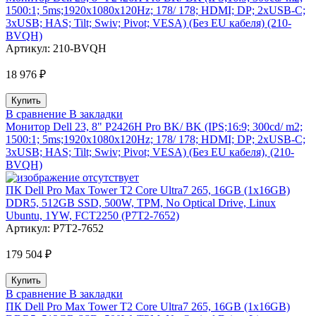
1500:1; 5ms;1920x1080x120Hz; 178/ 178; HDMI; DP; 2xUSB-C;
3xUSB; HAS; Tilt; Swiv; Pivot; VESA) (Без EU кабеля) (210-
BVQH)
Артикул:
210-BVQH
18 976 ₽
В сравнение
В закладки
Монитор Dell 23, 8" P2426H Pro BK/ BK (IPS;16:9; 300cd/ m2;
1500:1; 5ms;1920x1080x120Hz; 178/ 178; HDMI; DP; 2xUSB-C;
3xUSB; HAS; Tilt; Swiv; Pivot; VESA) (Без EU кабеля), (210-
BVQH)
ПК Dell Pro Max Tower T2 Core Ultra7 265, 16GB (1x16GB)
DDR5, 512GB SSD, 500W, TPM, No Optical Drive, Linux
Ubuntu, 1YW, FCT2250 (P7T2-7652)
Артикул:
P7T2-7652
179 504 ₽
В сравнение
В закладки
ПК Dell Pro Max Tower T2 Core Ultra7 265, 16GB (1x16GB)