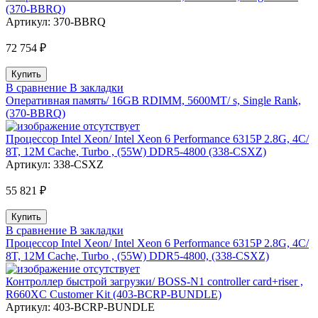
(370-BBRQ)
Артикул:
370-BBRQ
72 754 ₽
В сравнение
В закладки
Оперативная память/ 16GB RDIMM, 5600MT/ s, Single Rank,
(370-BBRQ)
Процессор Intel Xeon/ Intel Xeon 6 Performance 6315P 2.8G, 4C/
8T, 12M Cache, Turbo , (55W) DDR5-4800 (338-CSXZ)
Артикул:
338-CSXZ
55 821 ₽
В сравнение
В закладки
Процессор Intel Xeon/ Intel Xeon 6 Performance 6315P 2.8G, 4C/
8T, 12M Cache, Turbo , (55W) DDR5-4800, (338-CSXZ)
Контроллер быстрой загрузки/ BOSS-N1 controller card+riser ,
R660XC Customer Kit (403-BCRP-BUNDLE)
Артикул:
403-BCRP-BUNDLE