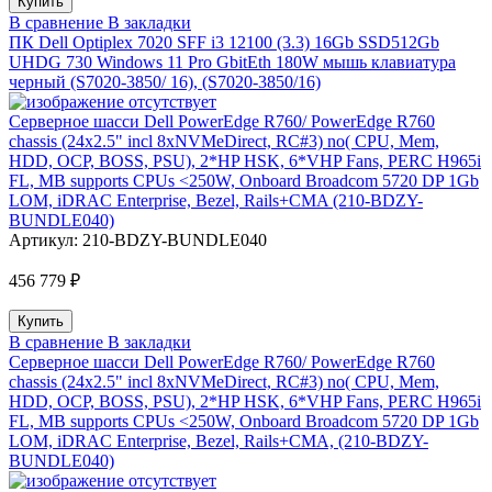
В сравнение
В закладки
ПК Dell Optiplex 7020 SFF i3 12100 (3.3) 16Gb SSD512Gb
UHDG 730 Windows 11 Pro GbitEth 180W мышь клавиатура
черный (S7020-3850/ 16), (S7020-3850/16)
Серверное шасси Dell PowerEdge R760/ PowerEdge R760
chassis (24x2.5" incl 8xNVMeDirect, RC#3) no( CPU, Mem,
HDD, OCP, BOSS, PSU), 2*HP HSK, 6*VHP Fans, PERC H965i
FL, MB supports CPUs <250W, Onboard Broadcom 5720 DP 1Gb
LOM, iDRAC Enterprise, Bezel, Rails+CMA (210-BDZY-
BUNDLE040)
Артикул:
210-BDZY-BUNDLE040
456 779 ₽
В сравнение
В закладки
Серверное шасси Dell PowerEdge R760/ PowerEdge R760
chassis (24x2.5" incl 8xNVMeDirect, RC#3) no( CPU, Mem,
HDD, OCP, BOSS, PSU), 2*HP HSK, 6*VHP Fans, PERC H965i
FL, MB supports CPUs <250W, Onboard Broadcom 5720 DP 1Gb
LOM, iDRAC Enterprise, Bezel, Rails+CMA, (210-BDZY-
BUNDLE040)