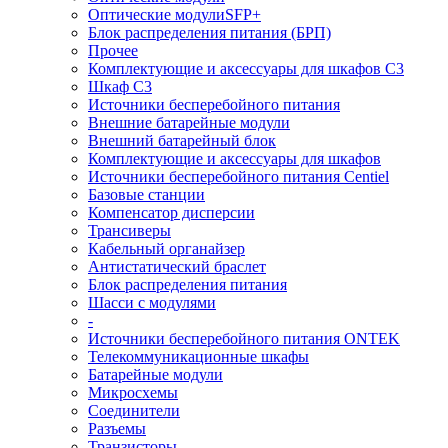
Оптические модулиSFP+
Блок распределения питания (БРП)
Прочее
Комплектующие и аксессуары для шкафов C3
Шкаф C3
Источники бесперебойного питания
Внешние батарейные модули
Внешний батарейный блок
Комплектующие и аксессуары для шкафов
Источники бесперебойного питания Centiel
Базовые станции
Компенсатор дисперсии
Трансиверы
Кабельный органайзер
Антистатический браслет
Блок распределения питания
Шасси с модулями
-
Источники бесперебойного питания ONTEK
Телекоммуникационные шкафы
Батарейные модули
Микросхемы
Соединители
Разъемы
Транзисторы