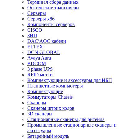
Терминал сбора данных
Оптические трансиверы
Серверы
Серверы x86
Компоненты серверов
CISCO
ЗИП
DAC\AOC кабели
ELTEX
DCN GLOBAL
Avaya Aura
BDCOM
3 phase UPS
RFID метки
Комплектующие и аксессуары для ИБП
Планшетные компьютеры
Комплектующие
Коммутаторы Chassis
Сканеры
Сканеры штрих кодов
3D сканеры
Стационарные сканеры для ритейла
Промышленные стационарные сканеры и
аксессуары
Батарейный модуль