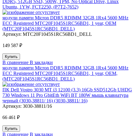
DDR5, 512GB SSD, 500W, TPM, No Optical Drive, Linux
Ubuntu, 1YW, FCT2250, (P7T2-7652)
модули памяти Micron DDR5 RDIMM 32GB 1Rx4 5600 MHz
ECC Registered MTC20F1045S1RC56BD1, 1 year, OEM
(MTC20F1045S1RC56BD1_DELL)
Артикул:
MTC20F1045S1RC56BD1_DELL
149 587 ₽
В сравнение
В закладки
модули памяти Micron DDR5 RDIMM 32GB 1Rx4 5600 MHz
ECC Registered MTC20F1045S1RC56BD1, 1 year, OEM,
(MTC20F1045S1RC56BD1_DELL)
ПК Dell Vostro 3030 MT i3 12100 (3.3) 16Gb SSD512Gb UHDG
730 Windows 11 Pro GbitEth WiFi BT 180W мышь клавиатура
черный (3030-38811/ 16) (3030-38811/ 16)
Артикул:
3030-38811/16
66 461 ₽
В сравнение
В закладки