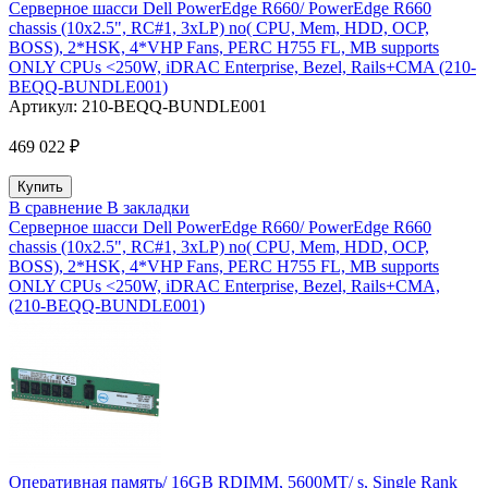
Серверное шасси Dell PowerEdge R660/ PowerEdge R660
chassis (10x2.5", RC#1, 3xLP) no( CPU, Mem, HDD, OCP,
BOSS), 2*HSK, 4*VHP Fans, PERC H755 FL, MB supports
ONLY CPUs <250W, iDRAC Enterprise, Bezel, Rails+CMA (210-
BEQQ-BUNDLE001)
Артикул:
210-BEQQ-BUNDLE001
469 022 ₽
В сравнение
В закладки
Серверное шасси Dell PowerEdge R660/ PowerEdge R660
chassis (10x2.5", RC#1, 3xLP) no( CPU, Mem, HDD, OCP,
BOSS), 2*HSK, 4*VHP Fans, PERC H755 FL, MB supports
ONLY CPUs <250W, iDRAC Enterprise, Bezel, Rails+CMA,
(210-BEQQ-BUNDLE001)
Оперативная память/ 16GB RDIMM, 5600MT/ s, Single Rank