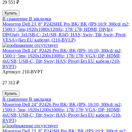
29 551 ₽
В сравнение
В закладки
Монитор Dell 23, 8" P2426HE Pro BK/ BK (IPS;16:9; 300cd/ m2;
1500:1; 5ms;1920x1080x120Hz; 178/ 178; HDMI; DP(In);
DP(Out); 3xUSB-C; 2xUSB; RJ45; HAS; Swiv; Tilt; Swiv; Pivot;
VESA) (Без EU кабеля), (210-BVLP)
Монитор Dell 24" P2426 Pro BK/ BK (IPS; 16:10; 300cd/ m2;
1500:1; 5ms; 1920x1200x100Hz; 178/ 178; VGA; DP; HDMI;
4xUSB; USB-C; Tilt; Swiv; HAS; Pivot) Без EU кабеля (210-
BVPT)
Артикул:
210-BVPT
27 312 ₽
В сравнение
В закладки
Монитор Dell 24" P2426 Pro BK/ BK (IPS; 16:10; 300cd/ m2;
1500:1; 5ms; 1920x1200x100Hz; 178/ 178; VGA; DP; HDMI;
4xUSB; USB-C; Tilt; Swiv; HAS; Pivot) Без EU кабеля, (210-
BVPT)
Монитор Dell 23, 8" P2426H Pro BK/ BK (IPS;16:9; 300cd/ m2;