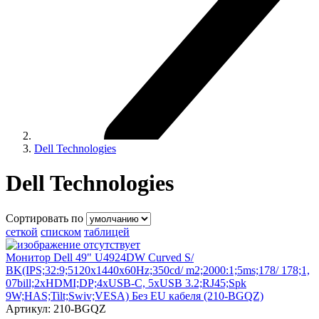
Dell Technologies
Dell Technologies
Сортировать по
сеткой
списком
таблицей
Монитор Dell 49" U4924DW Curved S/
BK(IPS;32:9;5120x1440x60Hz;350cd/ m2;2000:1;5ms;178/ 178;1,
07bill;2xHDMI;DP;4xUSB-C, 5xUSB 3.2;RJ45;Spk
9W;HAS;Tilt;Swiv;VESA) Без EU кабеля (210-BGQZ)
Артикул:
210-BGQZ