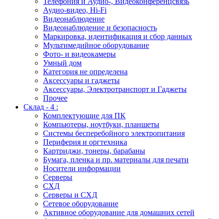
Телефония и Аудио-, Видеоконференцсвязь
Аудио-видео, Hi-Fi
Видеонаблюдение
Видеонаблюдение и безопасность
Маркировка, идентификация и сбор данных
Мультимедийное оборудование
Фото- и видеокамеры
Умный дом
Категория не определена
Аксессуары и гаджеты
Аксессуары, Электротранспорт и Гаджеты
Прочее
Склад - 4 :
Комплектующие для ПК
Компьютеры, ноутбуки, планшеты
Системы бесперебойного электропитания
Периферия и оргтехника
Картриджи, тонеры, барабаны
Бумага, пленка и пр. материалы для печати
Носители информации
Серверы
СХД
Серверы и СХД
Сетевое оборудование
Активное оборудование для домашних сетей