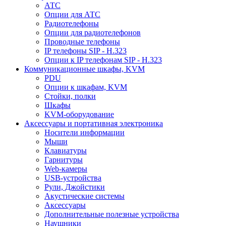
АТС
Опции для АТС
Радиотелефоны
Опции для радиотелефонов
Проводные телефоны
IP телефоны SIP - H.323
Опции к IP телефонам SIP - H.323
Коммуникационные шкафы, KVM
PDU
Опции к шкафам, KVM
Стойки, полки
Шкафы
KVM-оборудование
Аксессуары и портативная электроника
Носители информации
Мыши
Клавиатуры
Гарнитуры
Web-камеры
USB-устройства
Рули, Джойстики
Акустические системы
Аксессуары
Дополнительные полезные устройства
Наушники