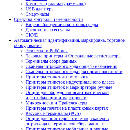
Комплект (клавиатура+мышь)
USB адаптеры
Смарт-часы
Средства контроля и безопасности
Видеонаблюдение и контроль среды
Датчики и аксессуары
СКУД
Автоматическая идентификация, маркировка, торговое
оборудование
Этикетки и Риббоны
Чековые принтеры и Фискальные регистраторы
Терминалы сбора данных
Сканеры штрихового кода общего назначения
Сканеры штрихового кода для промышленности
Принтеры этикеток настольные
Принтеры этикеток индустриального класса
Принтеры этикеток и маркираторы ручные
Опции для оборудования автоматической
идентификации и маркировки
Микрокиоски и Прайсчеккеры
Принтеры печати на пластиковых картах
Кассовые терминалы (POS)
Опции для принтеров этикеток, сканеров
штрихкода и терминалов сбора данных
Принтеры этикеток мобильные и ручные