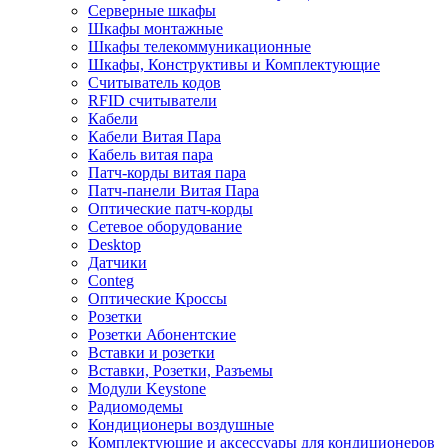
Серверные шкафы
Шкафы монтажные
Шкафы телекоммуникационные
Шкафы, Конструктивы и Комплектующие
Считыватель кодов
RFID считыватели
Кабели
Кабели Витая Пара
Кабель витая пара
Патч-корды витая пара
Патч-панели Витая Пара
Оптические патч-корды
Сетевое оборудование
Desktop
Датчики
Conteg
Оптические Кроссы
Розетки
Розетки Абонентские
Вставки и розетки
Вставки, Розетки, Разъемы
Модули Keystone
Радиомодемы
Кондиционеры воздушные
Комплектующие и аксессуары для кондиционеров