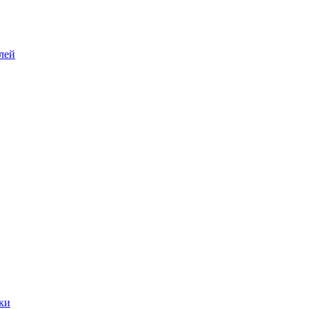
лей
ки