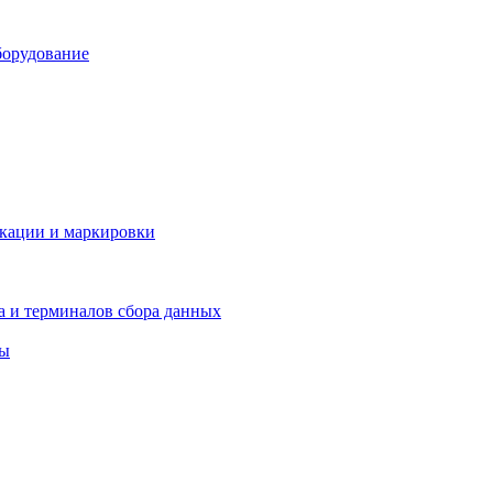
борудование
икации и маркировки
а и терминалов сбора данных
ры