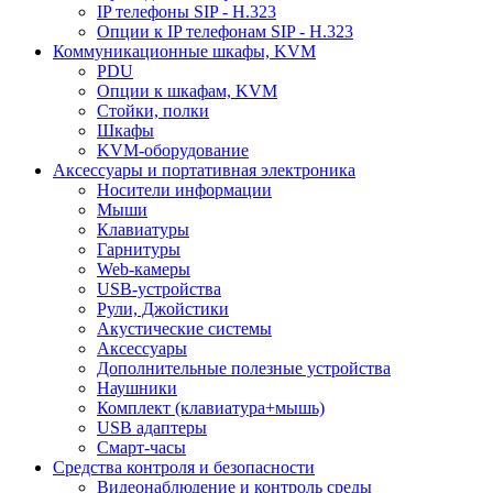
IP телефоны SIP - H.323
Опции к IP телефонам SIP - H.323
Коммуникационные шкафы, KVM
PDU
Опции к шкафам, KVM
Стойки, полки
Шкафы
KVM-оборудование
Аксессуары и портативная электроника
Носители информации
Мыши
Клавиатуры
Гарнитуры
Web-камеры
USB-устройства
Рули, Джойстики
Акустические системы
Аксессуары
Дополнительные полезные устройства
Наушники
Комплект (клавиатура+мышь)
USB адаптеры
Смарт-часы
Средства контроля и безопасности
Видеонаблюдение и контроль среды