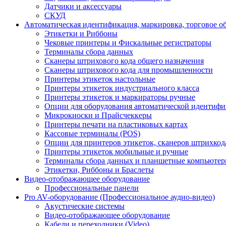
Датчики и аксессуары
СКУД
Автоматическая идентификация, маркировка, торговое о
Этикетки и Риббоны
Чековые принтеры и Фискальные регистраторы
Терминалы сбора данных
Сканеры штрихового кода общего назначения
Сканеры штрихового кода для промышленности
Принтеры этикеток настольные
Принтеры этикеток индустриального класса
Принтеры этикеток и маркираторы ручные
Опции для оборудования автоматической идентиф
Микрокиоски и Прайсчеккеры
Принтеры печати на пластиковых картах
Кассовые терминалы (POS)
Опции для принтеров этикеток, сканеров штрихкод
Принтеры этикеток мобильные и ручные
Терминалы сбора данных и планшетные компьюте
Этикетки, Риббоны и Браслеты
Видео-отображающее оборудование
Профессиональные панели
Pro AV-оборудование (Профессиональное аудио-видео)
Акустические системы
Видео-отображающее оборудование
Кабели и переходники (Video)