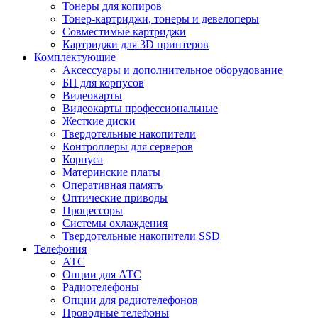
Тонеры для копиров
Тонер-картриджи, тонеры и девелоперы
Совместимые картриджи
Картриджи для 3D принтеров
Комплектующие
Аксессуары и дополнительное оборудование
БП для корпусов
Видеокарты
Видеокарты профессиональные
Жесткие диски
Твердотельные накопители
Контроллеры для серверов
Корпуса
Материнские платы
Оперативная память
Оптические приводы
Процессоры
Системы охлаждения
Твердотельные накопители SSD
Телефония
АТС
Опции для АТС
Радиотелефоны
Опции для радиотелефонов
Проводные телефоны