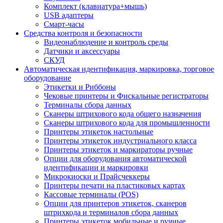
Комплект (клавиатура+мышь)
USB адаптеры
Смарт-часы
Средства контроля и безопасности
Видеонаблюдение и контроль среды
Датчики и аксессуары
СКУД
Автоматическая идентификация, маркировка, торговое
оборудование
Этикетки и Риббоны
Чековые принтеры и Фискальные регистраторы
Терминалы сбора данных
Сканеры штрихового кода общего назначения
Сканеры штрихового кода для промышленности
Принтеры этикеток настольные
Принтеры этикеток индустриального класса
Принтеры этикеток и маркираторы ручные
Опции для оборудования автоматической
идентификации и маркировки
Микрокиоски и Прайсчеккеры
Принтеры печати на пластиковых картах
Кассовые терминалы (POS)
Опции для принтеров этикеток, сканеров
штрихкода и терминалов сбора данных
Принтеры этикеток мобильные и ручные