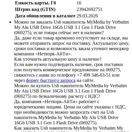
Емкость карты, Гб
16
Штрих-код (GTIN)
23942692751
Дата обновления в каталоге
29.03.2026
Можно ли заказать Usb накопитель MyMedia by Verbatim
My Alu USB Drive 16Gb USB 3.1 Gen 1 Flash Drive
(069275), если товара сейчас нет в наличии?
Да, даже если товар временно отсутствует на складе, вы
можете отправить запрос на поставку. Актуальную цену,
сроки поставки и возможность заказа уточнит менеджер
компании «Нетворк-АйТи».
Как уточнить актуальную цену и наличие?
Если вам нужно подтвердить наличие, срок поставки
или получить коммерческое предложение на 069275,
свяжитесь с нами по телефону +7 499 346-63-51 или
через
форму быстрого запроса
на сайте.
Можно ли купить Usb накопитель MyMedia by Verbatim
My Alu USB Drive 16Gb USB 3.1 Gen 1 Flash Drive
(069275) по безналичному расчету с НДС?
Да, компания «Нетворк-АйТи» работает с
юридическими лицами. Цены на сайте указаны с НДС,
при необходимости можно запросить счет на Usb
накопитель MyMedia by Verbatim My Alu USB Drive
16Gb USB 3.1 Gen 1 Flash Drive (069275).
Как заказать Usb накопитель MyMedia by Verbatim My