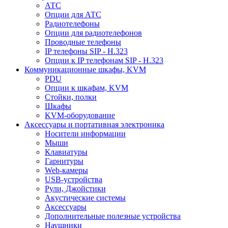
АТС
Опции для АТС
Радиотелефоны
Опции для радиотелефонов
Проводные телефоны
IP телефоны SIP - H.323
Опции к IP телефонам SIP - H.323
Коммуникационные шкафы, KVM
PDU
Опции к шкафам, KVM
Стойки, полки
Шкафы
KVM-оборудование
Аксессуары и портативная электроника
Носители информации
Мыши
Клавиатуры
Гарнитуры
Web-камеры
USB-устройства
Рули, Джойстики
Акустические системы
Аксессуары
Дополнительные полезные устройства
Наушники