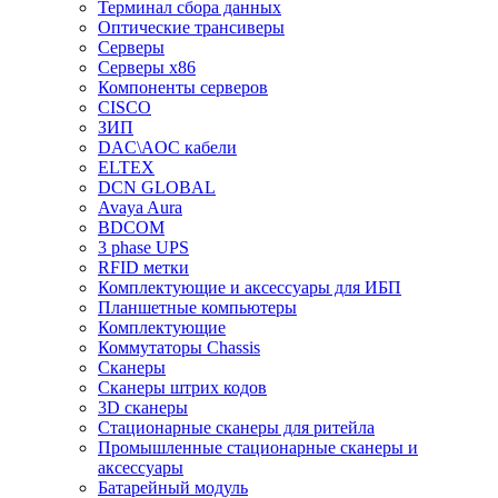
Терминал сбора данных
Оптические трансиверы
Серверы
Серверы x86
Компоненты серверов
CISCO
ЗИП
DAC\AOC кабели
ELTEX
DCN GLOBAL
Avaya Aura
BDCOM
3 phase UPS
RFID метки
Комплектующие и аксессуары для ИБП
Планшетные компьютеры
Комплектующие
Коммутаторы Chassis
Сканеры
Сканеры штрих кодов
3D сканеры
Стационарные сканеры для ритейла
Промышленные стационарные сканеры и
аксессуары
Батарейный модуль