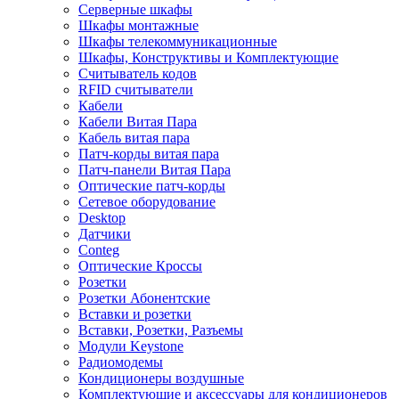
Серверные шкафы
Шкафы монтажные
Шкафы телекоммуникационные
Шкафы, Конструктивы и Комплектующие
Считыватель кодов
RFID считыватели
Кабели
Кабели Витая Пара
Кабель витая пара
Патч-корды витая пара
Патч-панели Витая Пара
Оптические патч-корды
Сетевое оборудование
Desktop
Датчики
Conteg
Оптические Кроссы
Розетки
Розетки Абонентские
Вставки и розетки
Вставки, Розетки, Разъемы
Модули Keystone
Радиомодемы
Кондиционеры воздушные
Комплектующие и аксессуары для кондиционеров