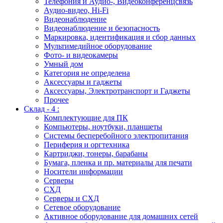
Телефония и Аудио-, Видеоконференцсвязь
Аудио-видео, Hi-Fi
Видеонаблюдение
Видеонаблюдение и безопасность
Маркировка, идентификация и сбор данных
Мультимедийное оборудование
Фото- и видеокамеры
Умный дом
Категория не определена
Аксессуары и гаджеты
Аксессуары, Электротранспорт и Гаджеты
Прочее
Склад - 4 :
Комплектующие для ПК
Компьютеры, ноутбуки, планшеты
Системы бесперебойного электропитания
Периферия и оргтехника
Картриджи, тонеры, барабаны
Бумага, пленка и пр. материалы для печати
Носители информации
Серверы
СХД
Серверы и СХД
Сетевое оборудование
Активное оборудование для домашних сетей