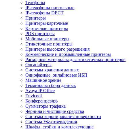
Телефоны
IP-телефоны настольные
IP-телефоны DECT
Принтеры
Принтеры карточные
Карточные принтеры
POS принтеры
Мобильные принтеры
Этикеточные принтеры
Принтеры высокого разрешения
Коммерческие и промышленные принтеры
Расходные материалы для этикеточных принтеров
Органайзеры
Системы хранения данных
Однофазные, онлайновые ИБП
Машинное зрение
Терминалы сбора данных
Avaya IP Office
Envicool
Конференцсвязь
Сумматоры трафика
Чернила и чистящие средства
Системы коронирования поверхности
Cистема УФ-отверждения
Шкафы, стойки и комплектующие