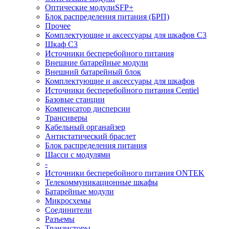
Оптические модулиSFP+
Блок распределения питания (БРП)
Прочее
Комплектующие и аксессуары для шкафов C3
Шкаф C3
Источники бесперебойного питания
Внешние батарейные модули
Внешний батарейный блок
Комплектующие и аксессуары для шкафов
Источники бесперебойного питания Centiel
Базовые станции
Компенсатор дисперсии
Трансиверы
Кабельный органайзер
Антистатический браслет
Блок распределения питания
Шасси с модулями
-
Источники бесперебойного питания ONTEK
Телекоммуникационные шкафы
Батарейные модули
Микросхемы
Соединители
Разъемы
Транзисторы