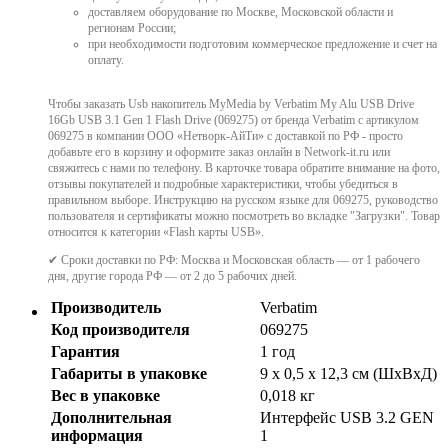
доставляем оборудование по Москве, Московской области и
регионам России;
при необходимости подготовим коммерческое предложение и счет на
оплату.
Чтобы заказать Usb накопитель MyMedia by Verbatim My Alu USB Drive
16Gb USB 3.1 Gen 1 Flash Drive (069275) от бренда Verbatim с артикулом
069275 в компании ООО «Нетворк-АйТи» с доставкой по РФ - просто
добавьте его в корзину и оформите заказ онлайн в Network-it.ru или
свяжитесь с нами по телефону. В карточке товара обратите внимание на фото,
отзывы покупателей и подробные характеристики, чтобы убедиться в
правильном выборе. Инструкцию на русском языке для 069275, руководство
пользователя и сертификаты можно посмотреть во вкладке "Загрузки". Товар
относится к категории «Flash карты USB».
✔ Сроки доставки по РФ: Москва и Московская область — от 1 рабочего
дня, другие города РФ — от 2 до 5 рабочих дней.
Производитель
Verbatim
Код производителя
069275
Гарантия
1 год
Габариты в упаковке
9 x 0,5 x 12,3 см (ШхВхД)
Вес в упаковке
0,018 кг
Дополнительная
Интерфейс USB 3.2 GEN
информация
1