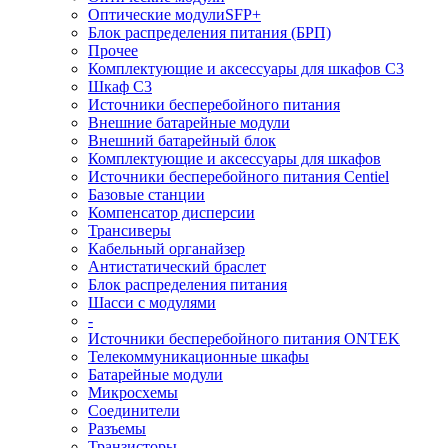
Оптические модулиSFP+
Блок распределения питания (БРП)
Прочее
Комплектующие и аксессуары для шкафов C3
Шкаф C3
Источники бесперебойного питания
Внешние батарейные модули
Внешний батарейный блок
Комплектующие и аксессуары для шкафов
Источники бесперебойного питания Centiel
Базовые станции
Компенсатор дисперсии
Трансиверы
Кабельный органайзер
Антистатический браслет
Блок распределения питания
Шасси с модулями
-
Источники бесперебойного питания ONTEK
Телекоммуникационные шкафы
Батарейные модули
Микросхемы
Соединители
Разъемы
Транзисторы