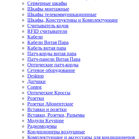
Серверные шкафы
Шкафы монтажные
Шкафы телекоммуникационные
Шкафы, Конструктивы и Комплектующие
Считыватель кодов
RFID считыватели
Кабели
Кабели Витая Пара
Кабель витая пара
Патч-корды витая пара
Патч-панели Витая Пара
Оптические патч-корды
Сетевое оборудование
Desktop
Датчики
Conteg
Оптические Кроссы
Розетки
Розетки Абонентские
Вставки и розетки
Вставки, Розетки, Разъемы
Модули Keystone
Радиомодемы
Кондиционеры воздушные
Комплектующие и аксессуары для кондиционеров