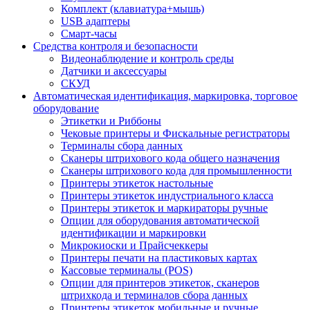
Комплект (клавиатура+мышь)
USB адаптеры
Смарт-часы
Средства контроля и безопасности
Видеонаблюдение и контроль среды
Датчики и аксессуары
СКУД
Автоматическая идентификация, маркировка, торговое
оборудование
Этикетки и Риббоны
Чековые принтеры и Фискальные регистраторы
Терминалы сбора данных
Сканеры штрихового кода общего назначения
Сканеры штрихового кода для промышленности
Принтеры этикеток настольные
Принтеры этикеток индустриального класса
Принтеры этикеток и маркираторы ручные
Опции для оборудования автоматической
идентификации и маркировки
Микрокиоски и Прайсчеккеры
Принтеры печати на пластиковых картах
Кассовые терминалы (POS)
Опции для принтеров этикеток, сканеров
штрихкода и терминалов сбора данных
Принтеры этикеток мобильные и ручные