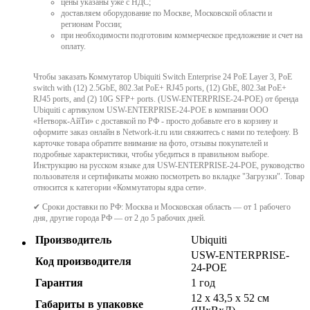
цены указаны уже с НДС;
доставляем оборудование по Москве, Московской области и
регионам России;
при необходимости подготовим коммерческое предложение и счет на
оплату.
Чтобы заказать Коммутатор Ubiquiti Switch Enterprise 24 PoE Layer 3, PoE
switch with (12) 2.5GbE, 802.3at PoE+ RJ45 ports, (12) GbE, 802.3at PoE+
RJ45 ports, and (2) 10G SFP+ ports. (USW-ENTERPRISE-24-POE) от бренда
Ubiquiti с артикулом USW-ENTERPRISE-24-POE в компании ООО
«Нетворк-АйТи» с доставкой по РФ - просто добавьте его в корзину и
оформите заказ онлайн в Network-it.ru или свяжитесь с нами по телефону. В
карточке товара обратите внимание на фото, отзывы покупателей и
подробные характеристики, чтобы убедиться в правильном выборе.
Инструкцию на русском языке для USW-ENTERPRISE-24-POE, руководство
пользователя и сертификаты можно посмотреть во вкладке "Загрузки". Товар
относится к категории «Коммутаторы ядра сети».
✔ Сроки доставки по РФ: Москва и Московская область — от 1 рабочего
дня, другие города РФ — от 2 до 5 рабочих дней.
Производитель
Ubiquiti
USW-ENTERPRISE-
Код производителя
24-POE
Гарантия
1 год
12 x 43,5 x 52 см
Габариты в упаковке