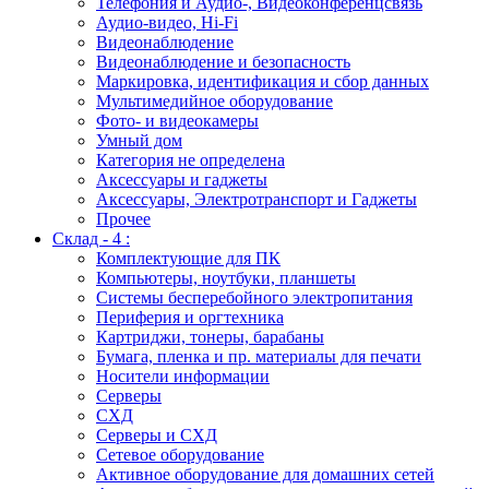
Телефония и Аудио-, Видеоконференцсвязь
Аудио-видео, Hi-Fi
Видеонаблюдение
Видеонаблюдение и безопасность
Маркировка, идентификация и сбор данных
Мультимедийное оборудование
Фото- и видеокамеры
Умный дом
Категория не определена
Аксессуары и гаджеты
Аксессуары, Электротранспорт и Гаджеты
Прочее
Склад - 4 :
Комплектующие для ПК
Компьютеры, ноутбуки, планшеты
Системы бесперебойного электропитания
Периферия и оргтехника
Картриджи, тонеры, барабаны
Бумага, пленка и пр. материалы для печати
Носители информации
Серверы
СХД
Серверы и СХД
Сетевое оборудование
Активное оборудование для домашних сетей