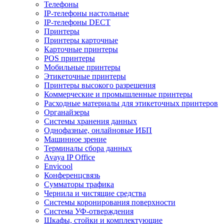
Телефоны
IP-телефоны настольные
IP-телефоны DECT
Принтеры
Принтеры карточные
Карточные принтеры
POS принтеры
Мобильные принтеры
Этикеточные принтеры
Принтеры высокого разрешения
Коммерческие и промышленные принтеры
Расходные материалы для этикеточных принтеров
Органайзеры
Системы хранения данных
Однофазные, онлайновые ИБП
Машинное зрение
Терминалы сбора данных
Avaya IP Office
Envicool
Конференцсвязь
Сумматоры трафика
Чернила и чистящие средства
Системы коронирования поверхности
Cистема УФ-отверждения
Шкафы, стойки и комплектующие