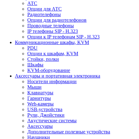
АТС
Опции для АТС
Радиотелефоны
Опции для радиотелефонов
Проводные телефоны
IP телефоны SIP - H.323
Опции к IP телефонам SIP - H.323
Коммуникационные шкафы, KVM
PDU
Опции к шкафам, KVM
Стойки, полки
Шкафы
KVM-оборудование
Аксессуары и портативная электроника
Носители информации
Мыши
Клавиатуры
Гарнитуры
Web-камеры
USB-устройства
Рули, Джойстики
Акустические системы
Аксессуары
Дополнительные полезные устройства
Наушники