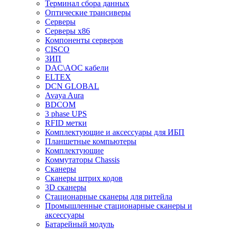
Терминал сбора данных
Оптические трансиверы
Серверы
Серверы x86
Компоненты серверов
CISCO
ЗИП
DAC\AOC кабели
ELTEX
DCN GLOBAL
Avaya Aura
BDCOM
3 phase UPS
RFID метки
Комплектующие и аксессуары для ИБП
Планшетные компьютеры
Комплектующие
Коммутаторы Chassis
Сканеры
Сканеры штрих кодов
3D сканеры
Стационарные сканеры для ритейла
Промышленные стационарные сканеры и
аксессуары
Батарейный модуль