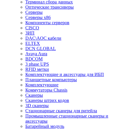
Терминал сбора данных
Оптические трансиверы
Серверы
Серверы x86
Компоненты серверов
CISCO
ЗИП
DAC\AOC кабели
ELTEX
DCN GLOBAL
Avaya Aura
BDCOM
3 phase UPS
RFID метки
Комплектующие и аксессуары для ИБП
Планшетные компьютеры
Комплектующие
Коммутаторы Chassis
Сканеры
Сканеры штрих кодов
3D сканеры
Стационарные сканеры для ритейла
Промышленные стационарные сканеры и
аксессуары
Батарейный модуль