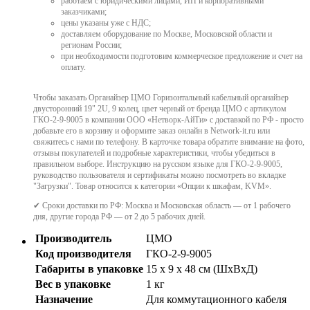
работаем с юридическими лицами, ИП и корпоративными
заказчиками;
цены указаны уже с НДС;
доставляем оборудование по Москве, Московской области и
регионам России;
при необходимости подготовим коммерческое предложение и счет на
оплату.
Чтобы заказать Органайзер ЦМО Горизонтальный кабельный органайзер
двусторонний 19" 2U, 9 колец, цвет черный от бренда ЦМО с артикулом
ГКО-2-9-9005 в компании ООО «Нетворк-АйТи» с доставкой по РФ - просто
добавьте его в корзину и оформите заказ онлайн в Network-it.ru или
свяжитесь с нами по телефону. В карточке товара обратите внимание на фото,
отзывы покупателей и подробные характеристики, чтобы убедиться в
правильном выборе. Инструкцию на русском языке для ГКО-2-9-9005,
руководство пользователя и сертификаты можно посмотреть во вкладке
"Загрузки". Товар относится к категории «Опции к шкафам, KVM».
✔ Сроки доставки по РФ: Москва и Московская область — от 1 рабочего
дня, другие города РФ — от 2 до 5 рабочих дней.
Производитель
ЦМО
Код производителя
ГКО-2-9-9005
Габариты в упаковке
15 x 9 x 48 см (ШхВхД)
Вес в упаковке
1 кг
Назначение
Для коммутационного кабеля