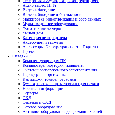
Телефония и Аудио-, Видеоконференцсвязь
Аудио-видео, Hi-Fi
Видеонаблюдение
Видеонаблюдение и безопасность
Маркировка, идентификация и сбор данных
Мультимедийное оборудование
Фото- и видеокамеры
Умный дом
Категория не определена
Аксессуары и гаджеты
Аксессуары, Электротранспорт и Гаджеты
Прочее
Склад - 4 :
Комплектующие для ПК
Компьютеры, ноутбуки, планшеты
Системы бесперебойного электропитания
Периферия и оргтехника
Картриджи, тонеры, барабаны
Бумага, пленка и пр. материалы для печати
Носители информации
Серверы
СХД
Серверы и СХД
Сетевое оборудование
Активное оборудование для домашних сетей