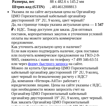
Размеры, вес
88 x 482.6 x 145.2 мм
Штрих-код (GTIN)
, 4814612008813
Указана ли на сайте актуальная цена на Органайзер
ЦМО Горизонтальный кабельный органайзер
двусторонний 19" 2U, 9 колец, цвет черный?
Да, на странице товара указана актуальная цена —
1 547
₽
с НДС. Товар доступен для заказа. Для оптовых
поставок, корпоративных закупок и уточнения условий
оплаты вы можете запросить коммерческое
предложение.
Как уточнить актуальную цену и наличие?
Если вам нужно подтвердить наличие, срок поставки
или получить коммерческое предложение на ГКО-2-9-
9005, свяжитесь с нами по телефону +7 499 346-63-51
или через
форму быстрого запроса
на сайте.
Можно ли купить Органайзер ЦМО Горизонтальный
кабельный органайзер двусторонний 19" 2U, 9 колец,
цвет черный по безналичному расчету с НДС?
Да, компания «Нетворк-АйТи» работает с
юридическими лицами. Цены на сайте указаны с НДС,
при необходимости можно запросить счет на
Органайзер ЦМО Горизонтальный кабельный
органайзер двусторонний 19" 2U, 9 колец, цвет черный.
Как заказать Органайзер ЦМО Горизонтальный