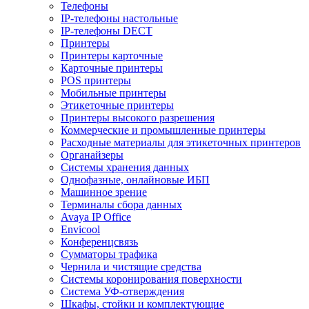
Телефоны
IP-телефоны настольные
IP-телефоны DECT
Принтеры
Принтеры карточные
Карточные принтеры
POS принтеры
Мобильные принтеры
Этикеточные принтеры
Принтеры высокого разрешения
Коммерческие и промышленные принтеры
Расходные материалы для этикеточных принтеров
Органайзеры
Системы хранения данных
Однофазные, онлайновые ИБП
Машинное зрение
Терминалы сбора данных
Avaya IP Office
Envicool
Конференцсвязь
Сумматоры трафика
Чернила и чистящие средства
Системы коронирования поверхности
Cистема УФ-отверждения
Шкафы, стойки и комплектующие