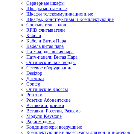
Серверные шкафы
Шкафы монтажные
Шкафы телекоммуникационные
Шкафы, Конструктивы и Комплектующие
Считыватель кодов
RFID считыватели
Кабели
Кабели Витая Пара
Кабель витая пара
Патч-корды витая пара
Патч-панели Витая Пара
Оптические патч-корды
Сетевое оборудование
Desktop
Датчики
Conteg
Оптические Кроссы
Розетки
Розетки Абонентские
Вставки и розетки
Вставки, Розетки, Разъемы
Модули Keystone
Радиомодемы
Кондиционеры воздушные
Комплектующие и аксессуары для кондиционеров