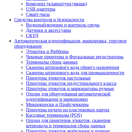
Комплект (клавиатура+мышь)
USB адаптеры
Смарт-часы
Средства контроля и безопасности
Видеонаблюдение и контроль среды
Датчики и аксессуары
СКУД
Автоматическая идентификация, маркировка, торговое
оборудование
Этикетки и Риббоны
Чековые принтеры и Фискальные регистраторы
Терминалы сбора данных
Сканеры штрихового кода общего назначения
Сканеры штрихового кода для промышленности
Принтеры этикеток настольные
Принтеры этикеток индустриального класса
Принтеры этикеток и маркираторы ручные
Опции для оборудования автоматической
идентификации и маркировки
Микрокиоски и Прайсчеккеры
Принтеры печати на пластиковых картах
Кассовые терминалы (POS)
Опции для принтеров этикеток, сканеров
штрихкода и терминалов сбора данных
Принтеры этикеток мобильные и ручные