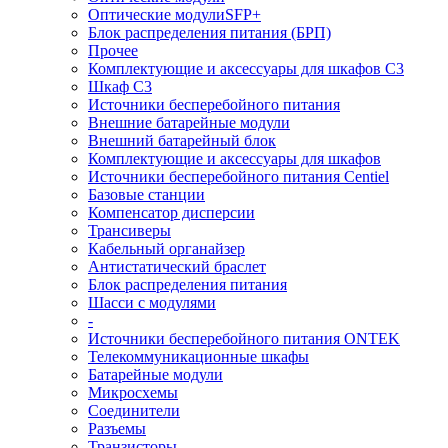
Оптические модулиSFP+
Блок распределения питания (БРП)
Прочее
Комплектующие и аксессуары для шкафов C3
Шкаф C3
Источники бесперебойного питания
Внешние батарейные модули
Внешний батарейный блок
Комплектующие и аксессуары для шкафов
Источники бесперебойного питания Centiel
Базовые станции
Компенсатор дисперсии
Трансиверы
Кабельный органайзер
Антистатический браслет
Блок распределения питания
Шасси с модулями
-
Источники бесперебойного питания ONTEK
Телекоммуникационные шкафы
Батарейные модули
Микросхемы
Соединители
Разъемы
Транзисторы