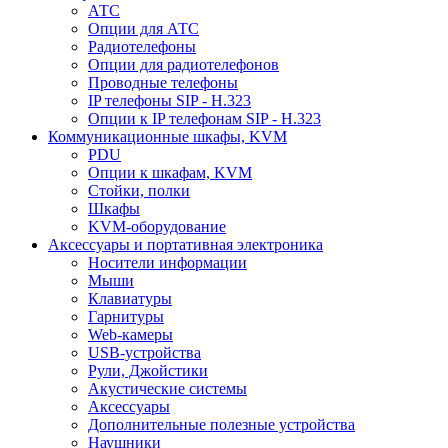
АТС
Опции для АТС
Радиотелефоны
Опции для радиотелефонов
Проводные телефоны
IP телефоны SIP - H.323
Опции к IP телефонам SIP - H.323
Коммуникационные шкафы, KVM
PDU
Опции к шкафам, KVM
Стойки, полки
Шкафы
KVM-оборудование
Аксессуары и портативная электроника
Носители информации
Мыши
Клавиатуры
Гарнитуры
Web-камеры
USB-устройства
Рули, Джойстики
Акустические системы
Аксессуары
Дополнительные полезные устройства
Наушники