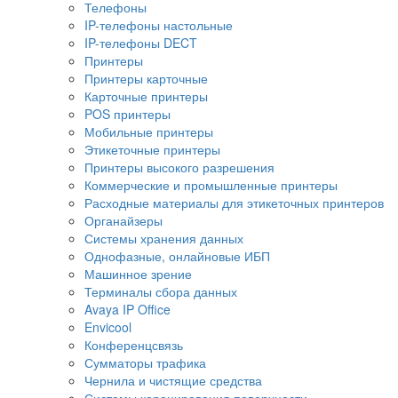
Телефоны
IP-телефоны настольные
IP-телефоны DECT
Принтеры
Принтеры карточные
Карточные принтеры
POS принтеры
Мобильные принтеры
Этикеточные принтеры
Принтеры высокого разрешения
Коммерческие и промышленные принтеры
Расходные материалы для этикеточных принтеров
Органайзеры
Системы хранения данных
Однофазные, онлайновые ИБП
Машинное зрение
Терминалы сбора данных
Avaya IP Office
Envicool
Конференцсвязь
Сумматоры трафика
Чернила и чистящие средства
Системы коронирования поверхности