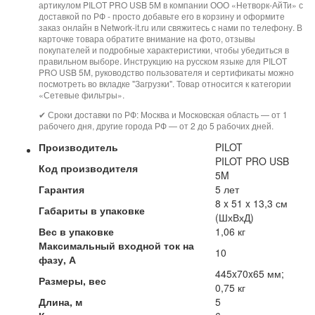
артикулом PILOT PRO USB 5M в компании ООО «Нетворк-АйТи» с
доставкой по РФ - просто добавьте его в корзину и оформите
заказ онлайн в Network-it.ru или свяжитесь с нами по телефону. В
карточке товара обратите внимание на фото, отзывы
покупателей и подробные характеристики, чтобы убедиться в
правильном выборе. Инструкцию на русском языке для PILOT
PRO USB 5M, руководство пользователя и сертификаты можно
посмотреть во вкладке "Загрузки". Товар относится к категории
«Сетевые фильтры».
✔ Сроки доставки по РФ: Москва и Московская область — от 1
рабочего дня, другие города РФ — от 2 до 5 рабочих дней.
Производитель
PILOT
PILOT PRO USB
Код производителя
5M
Гарантия
5 лет
8 x 51 x 13,3 см
Габариты в упаковке
(ШхВхД)
Вес в упаковке
1,06 кг
Максимальный входной ток на
10
фазу, А
445x70x65 мм;
Размеры, вес
0,75 кг
Длина, м
5