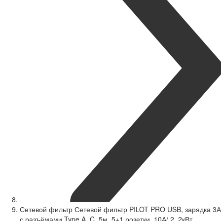
Сетевой фильтр Сетевой фильтр PILOT PRO USB, зарядка 3А
с разъёмами Type A, C, 5м, 5+1 розетки, 10А/ 2, 2кВт,