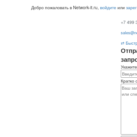
Добро пожаловать в Network-it.ru,
войдите
или
заре
+7 499 
sales@ne
⇄
Быстр
Отпр
запр
Укажите
Кратко 