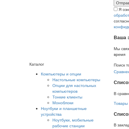
Я оз
обработ
соглас
конфид
Ваша 
Мы свя
время
Каталог
Поиск т
Сравнен
Компьютеры и опции
Настольные компьютеры
Списо
Опции для настольных
компьютеров
В сравн
Тонкие клиенты
Моноблоки
Товары 
Ноутбуки и планшетные
Список
устройства
Ноутбуки, мобильные
В закла
рабочие станции