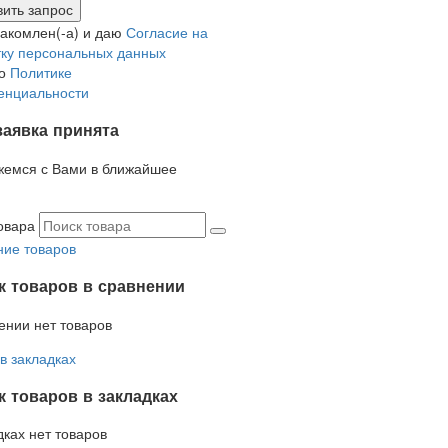
накомлен(-а) и даю
Согласие на
ку персональных данных
но
Политике
енциальности
заявка принята
жемся с Вами в ближайшее
овара
ие товаров
к товаров в сравнении
ении нет товаров
в закладках
 товаров в закладках
дках нет товаров