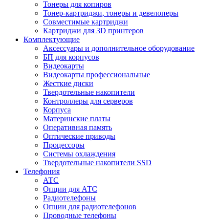
Тонеры для копиров
Тонер-картриджи, тонеры и девелоперы
Совместимые картриджи
Картриджи для 3D принтеров
Комплектующие
Аксессуары и дополнительное оборудование
БП для корпусов
Видеокарты
Видеокарты профессиональные
Жесткие диски
Твердотельные накопители
Контроллеры для серверов
Корпуса
Материнские платы
Оперативная память
Оптические приводы
Процессоры
Системы охлаждения
Твердотельные накопители SSD
Телефония
АТС
Опции для АТС
Радиотелефоны
Опции для радиотелефонов
Проводные телефоны