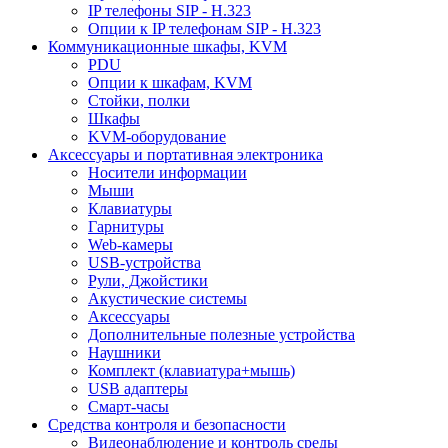
IP телефоны SIP - H.323
Опции к IP телефонам SIP - H.323
Коммуникационные шкафы, KVM
PDU
Опции к шкафам, KVM
Стойки, полки
Шкафы
KVM-оборудование
Аксессуары и портативная электроника
Носители информации
Мыши
Клавиатуры
Гарнитуры
Web-камеры
USB-устройства
Рули, Джойстики
Акустические системы
Аксессуары
Дополнительные полезные устройства
Наушники
Комплект (клавиатура+мышь)
USB адаптеры
Смарт-часы
Средства контроля и безопасности
Видеонаблюдение и контроль среды