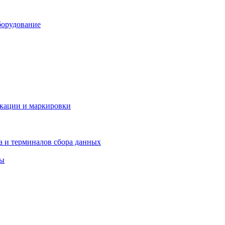
борудование
икации и маркировки
а и терминалов сбора данных
ры