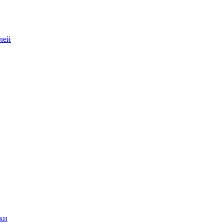
лей
ки