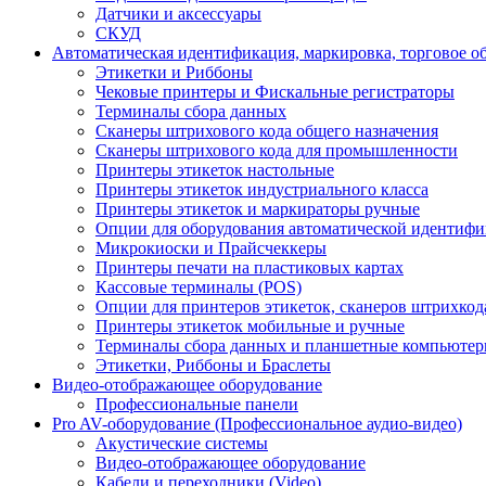
Датчики и аксессуары
СКУД
Автоматическая идентификация, маркировка, торговое о
Этикетки и Риббоны
Чековые принтеры и Фискальные регистраторы
Терминалы сбора данных
Сканеры штрихового кода общего назначения
Сканеры штрихового кода для промышленности
Принтеры этикеток настольные
Принтеры этикеток индустриального класса
Принтеры этикеток и маркираторы ручные
Опции для оборудования автоматической идентиф
Микрокиоски и Прайсчеккеры
Принтеры печати на пластиковых картах
Кассовые терминалы (POS)
Опции для принтеров этикеток, сканеров штрихкод
Принтеры этикеток мобильные и ручные
Терминалы сбора данных и планшетные компьюте
Этикетки, Риббоны и Браслеты
Видео-отображающее оборудование
Профессиональные панели
Pro AV-оборудование (Профессиональное аудио-видео)
Акустические системы
Видео-отображающее оборудование
Кабели и переходники (Video)