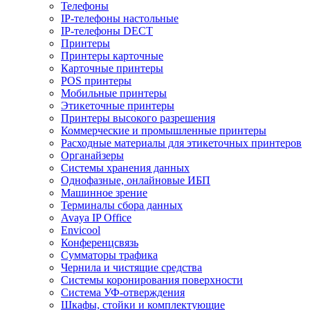
Телефоны
IP-телефоны настольные
IP-телефоны DECT
Принтеры
Принтеры карточные
Карточные принтеры
POS принтеры
Мобильные принтеры
Этикеточные принтеры
Принтеры высокого разрешения
Коммерческие и промышленные принтеры
Расходные материалы для этикеточных принтеров
Органайзеры
Системы хранения данных
Однофазные, онлайновые ИБП
Машинное зрение
Терминалы сбора данных
Avaya IP Office
Envicool
Конференцсвязь
Сумматоры трафика
Чернила и чистящие средства
Системы коронирования поверхности
Cистема УФ-отверждения
Шкафы, стойки и комплектующие