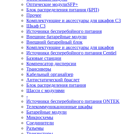
Оптические модулиSFP+
Блок распределения питания (БРП)
Прочее
Комплектующие и аксессуары для шкафов C3
Шкаф C3
Источники бесперебойного питания
Внешние батарейные модули
Внешний батарейный блок
Комплектующие и аксессуары для шкафов
Источники бесперебойного питания Centiel
Базовые станции
Компенсатор дисперсии
Трансиверы
Кабельный органайзер
Антистатический браслет
Блок распределения питания
Шасси с модулями
-
Источники бесперебойного питания ONTEK
Телекоммуникационные шкафы
Батарейные модули
Микросхемы
Соединители
Разъемы
Транзисторы