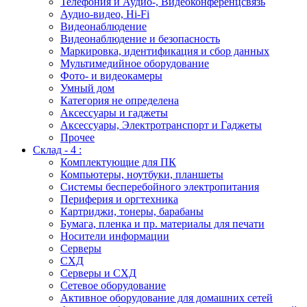
Телефония и Аудио-, Видеоконференцсвязь
Аудио-видео, Hi-Fi
Видеонаблюдение
Видеонаблюдение и безопасность
Маркировка, идентификация и сбор данных
Мультимедийное оборудование
Фото- и видеокамеры
Умный дом
Категория не определена
Аксессуары и гаджеты
Аксессуары, Электротранспорт и Гаджеты
Прочее
Склад - 4 :
Комплектующие для ПК
Компьютеры, ноутбуки, планшеты
Системы бесперебойного электропитания
Периферия и оргтехника
Картриджи, тонеры, барабаны
Бумага, пленка и пр. материалы для печати
Носители информации
Серверы
СХД
Серверы и СХД
Сетевое оборудование
Активное оборудование для домашних сетей