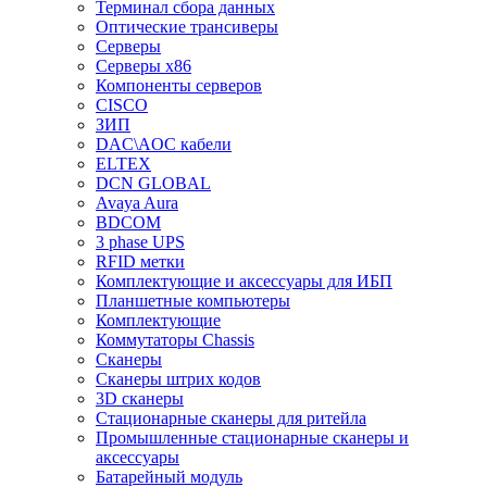
Терминал сбора данных
Оптические трансиверы
Серверы
Серверы x86
Компоненты серверов
CISCO
ЗИП
DAC\AOC кабели
ELTEX
DCN GLOBAL
Avaya Aura
BDCOM
3 phase UPS
RFID метки
Комплектующие и аксессуары для ИБП
Планшетные компьютеры
Комплектующие
Коммутаторы Chassis
Сканеры
Сканеры штрих кодов
3D сканеры
Стационарные сканеры для ритейла
Промышленные стационарные сканеры и
аксессуары
Батарейный модуль