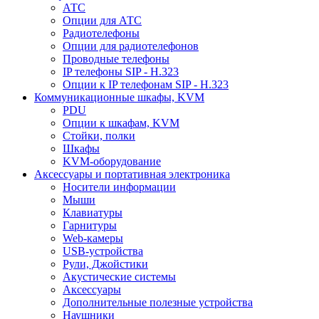
АТС
Опции для АТС
Радиотелефоны
Опции для радиотелефонов
Проводные телефоны
IP телефоны SIP - H.323
Опции к IP телефонам SIP - H.323
Коммуникационные шкафы, KVM
PDU
Опции к шкафам, KVM
Стойки, полки
Шкафы
KVM-оборудование
Аксессуары и портативная электроника
Носители информации
Мыши
Клавиатуры
Гарнитуры
Web-камеры
USB-устройства
Рули, Джойстики
Акустические системы
Аксессуары
Дополнительные полезные устройства
Наушники