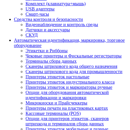
Комплект (клавиатура+мышь)
USB адаптеры
Смарт-часы
Средства контроля и безопасности
Видеонаблюдение и контроль среды
Датчики и аксессуары
СКУД
Автоматическая идентификация, маркировка, торговое
оборудование
Этикетки и Риббоны
Чековые принтеры и Фискальные регистраторы
Терминалы сбора данных
Сканеры штрихового кода общего назначения
Сканеры штрихового кода для промышленности
Принтеры этикеток настольные
Принтеры этикеток индустриального класса
Принтеры этикеток и маркираторы ручные
Опции для оборудования автоматической
идентификации и маркировки
Микрокиоски и Прайсчеккеры
Принтеры печати на пластиковых картах
Кассовые терминалы (POS)
Опции для принтеров этикеток, сканеров
штрихкода и терминалов сбора данных
Принтеры этикеток мобильные и ручные