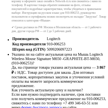
корзину и оформите заказ онлайн в Network-it.ru или свяжитесь с нами по
телефону. В карточке товара обратите внимание на фото, отзывы
покупателей и подробные характеристики, чтобы убедиться в правильном
выборе. Инструкцию на русском языке для 910-006253, руководство
пользователя и сертификаты можно посмотреть во вкладке "Загрузки". Товар
относится к категории «Мыши».
✔ Сроки доставки по РФ: Москва и Московская область — от 1 рабочего
дня, другие города РФ — от 2 до 5 рабочих дней.
Производитель
Logitech
Код производителя
910-006253
Штрих-код (GTIN)
5099206097223
Указана ли на сайте актуальная цена на Мышь Logitech
Wireless Mouse Signature M650 -GRAPHITE-BT-M650,
(910-006253)?
Да, на странице товара указана актуальная цена —
3 867
₽
с НДС. Товар доступен для заказа. Для оптовых
поставок, корпоративных закупок и уточнения условий
оплаты вы можете запросить коммерческое
предложение.
Как уточнить актуальную цену и наличие?
Если вам нужно подтвердить наличие, срок поставки
или получить коммерческое предложение на 910-006253,
свяжитесь с нами по телефону +7 499 346-63-51 или
через
форму быстрого запроса
на сайте.