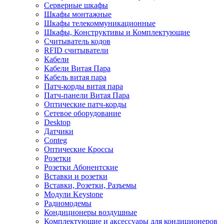
Серверные шкафы
Шкафы монтажные
Шкафы телекоммуникационные
Шкафы, Конструктивы и Комплектующие
Считыватель кодов
RFID считыватели
Кабели
Кабели Витая Пара
Кабель витая пара
Патч-корды витая пара
Патч-панели Витая Пара
Оптические патч-корды
Сетевое оборудование
Desktop
Датчики
Conteg
Оптические Кроссы
Розетки
Розетки Абонентские
Вставки и розетки
Вставки, Розетки, Разъемы
Модули Keystone
Радиомодемы
Кондиционеры воздушные
Комплектующие и аксессуары для кондиционеров