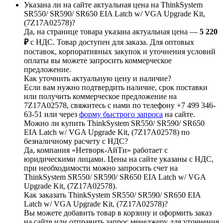
Указана ли на сайте актуальная цена на ThinkSystem
SR550/ SR590/ SR650 EIA Latch w/ VGA Upgrade Kit,
(7Z17A02578)?
Да, на странице товара указана актуальная цена —
5 220
₽
с НДС. Товар доступен для заказа. Для оптовых
поставок, корпоративных закупок и уточнения условий
оплаты вы можете запросить коммерческое
предложение.
Как уточнить актуальную цену и наличие?
Если вам нужно подтвердить наличие, срок поставки
или получить коммерческое предложение на
7Z17A02578, свяжитесь с нами по телефону +7 499 346-
63-51 или через
форму быстрого запроса
на сайте.
Можно ли купить ThinkSystem SR550/ SR590/ SR650
EIA Latch w/ VGA Upgrade Kit, (7Z17A02578) по
безналичному расчету с НДС?
Да, компания «Нетворк-АйТи» работает с
юридическими лицами. Цены на сайте указаны с НДС,
при необходимости можно запросить счет на
ThinkSystem SR550/ SR590/ SR650 EIA Latch w/ VGA
Upgrade Kit, (7Z17A02578).
Как заказать ThinkSystem SR550/ SR590/ SR650 EIA
Latch w/ VGA Upgrade Kit, (7Z17A02578)?
Вы можете добавить товар в корзину и оформить заказ
на сайте или отправить запрос менеджеру для уточнения