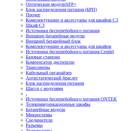
Оптические модулиSFP+
Блок распределения питания (БРП)
Прочее
Комплектующие и аксессуары для шкафов C3
Шкаф C3
Источники бесперебойного питания
Внешние батарейные модули
Внешний батарейный блок
Комплектующие и аксессуары для шкафов
Источники бесперебойного питания Centiel
Базовые станции
Компенсатор дисперсии
Трансиверы
Кабельный органайзер
Антистатический браслет
Блок распределения питания
Шасси с модулями
-
Источники бесперебойного питания ONTEK
Телекоммуникационные шкафы
Батарейные модули
Микросхемы
Соединители
Разъемы
Транзисторы