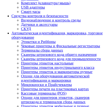
Комплект (клавиатура+мышь)
USB адаптеры
Смарт-часы
Средства контроля и безопасности
Видеонаблюдение и контроль среды
Датчики и аксессуары
СКУД
Автоматическая идентификация, маркировка, торговое
оборудование
Этикетки и Риббоны
Чековые принтеры и Фискальные регистраторы
Терминалы сбора данных
Сканеры штрихового кода общего назначения
Сканеры штрихового кода для промышленности
Принтеры этикеток настольные
Принтеры этикеток индустриального класса
Принтеры этикеток и маркираторы ручные
Опции для оборудования автоматической
идентификации и маркировки
Микрокиоски и Прайсчеккеры
Принтеры печати на пластиковых картах
Кассовые терминалы (POS)
Опции для принтеров этикеток, сканеров
штрихкода и терминалов сбора данных
Принтеры этикеток мобильные и ручные