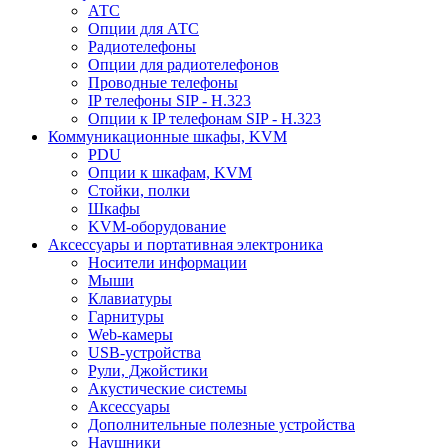
АТС
Опции для АТС
Радиотелефоны
Опции для радиотелефонов
Проводные телефоны
IP телефоны SIP - H.323
Опции к IP телефонам SIP - H.323
Коммуникационные шкафы, KVM
PDU
Опции к шкафам, KVM
Стойки, полки
Шкафы
KVM-оборудование
Аксессуары и портативная электроника
Носители информации
Мыши
Клавиатуры
Гарнитуры
Web-камеры
USB-устройства
Рули, Джойстики
Акустические системы
Аксессуары
Дополнительные полезные устройства
Наушники