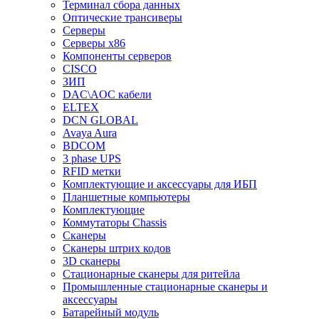
Терминал сбора данных
Оптические трансиверы
Серверы
Серверы x86
Компоненты серверов
CISCO
ЗИП
DAC\AOC кабели
ELTEX
DCN GLOBAL
Avaya Aura
BDCOM
3 phase UPS
RFID метки
Комплектующие и аксессуары для ИБП
Планшетные компьютеры
Комплектующие
Коммутаторы Chassis
Сканеры
Сканеры штрих кодов
3D сканеры
Стационарные сканеры для ритейла
Промышленные стационарные сканеры и
аксессуары
Батарейный модуль