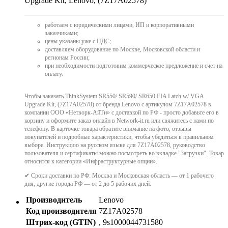
Upgrade Kit, Lenovo, (7Z17A02578)
работаем с юридическими лицами, ИП и корпоративными
заказчиками;
цены указаны уже с НДС;
доставляем оборудование по Москве, Московской области и
регионам России;
при необходимости подготовим коммерческое предложение и счет на
оплату.
Чтобы заказать ThinkSystem SR550/ SR590/ SR650 EIA Latch w/ VGA
Upgrade Kit, (7Z17A02578) от бренда Lenovo с артикулом 7Z17A02578 в
компании ООО «Нетворк-АйТи» с доставкой по РФ - просто добавьте его в
корзину и оформите заказ онлайн в Network-it.ru или свяжитесь с нами по
телефону. В карточке товара обратите внимание на фото, отзывы
покупателей и подробные характеристики, чтобы убедиться в правильном
выборе. Инструкцию на русском языке для 7Z17A02578, руководство
пользователя и сертификаты можно посмотреть во вкладке "Загрузки". Товар
относится к категории «Инфраструктурные опции».
✔ Сроки доставки по РФ: Москва и Московская область — от 1 рабочего
дня, другие города РФ — от 2 до 5 рабочих дней.
Производитель
Lenovo
Код производителя
7Z17A02578
Штрих-код (GTIN)
, 9s1000044731580