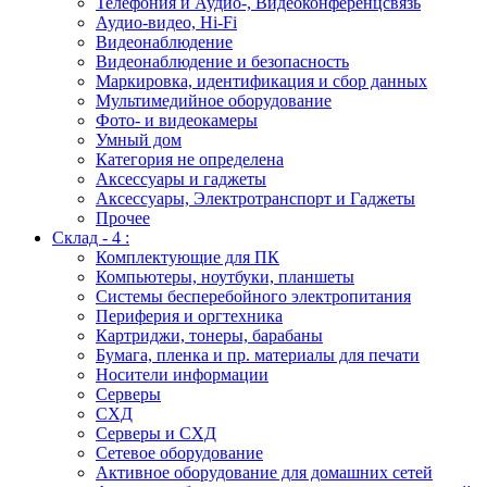
Телефония и Аудио-, Видеоконференцсвязь
Аудио-видео, Hi-Fi
Видеонаблюдение
Видеонаблюдение и безопасность
Маркировка, идентификация и сбор данных
Мультимедийное оборудование
Фото- и видеокамеры
Умный дом
Категория не определена
Аксессуары и гаджеты
Аксессуары, Электротранспорт и Гаджеты
Прочее
Склад - 4 :
Комплектующие для ПК
Компьютеры, ноутбуки, планшеты
Системы бесперебойного электропитания
Периферия и оргтехника
Картриджи, тонеры, барабаны
Бумага, пленка и пр. материалы для печати
Носители информации
Серверы
СХД
Серверы и СХД
Сетевое оборудование
Активное оборудование для домашних сетей