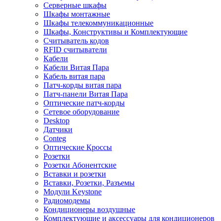
Серверные шкафы
Шкафы монтажные
Шкафы телекоммуникационные
Шкафы, Конструктивы и Комплектующие
Считыватель кодов
RFID считыватели
Кабели
Кабели Витая Пара
Кабель витая пара
Патч-корды витая пара
Патч-панели Витая Пара
Оптические патч-корды
Сетевое оборудование
Desktop
Датчики
Conteg
Оптические Кроссы
Розетки
Розетки Абонентские
Вставки и розетки
Вставки, Розетки, Разъемы
Модули Keystone
Радиомодемы
Кондиционеры воздушные
Комплектующие и аксессуары для кондиционеров