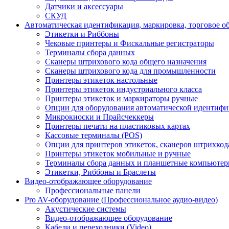
Датчики и аксессуары
СКУД
Автоматическая идентификация, маркировка, торговое о
Этикетки и Риббоны
Чековые принтеры и Фискальные регистраторы
Терминалы сбора данных
Сканеры штрихового кода общего назначения
Сканеры штрихового кода для промышленности
Принтеры этикеток настольные
Принтеры этикеток индустриального класса
Принтеры этикеток и маркираторы ручные
Опции для оборудования автоматической идентиф
Микрокиоски и Прайсчеккеры
Принтеры печати на пластиковых картах
Кассовые терминалы (POS)
Опции для принтеров этикеток, сканеров штрихкод
Принтеры этикеток мобильные и ручные
Терминалы сбора данных и планшетные компьюте
Этикетки, Риббоны и Браслеты
Видео-отображающее оборудование
Профессиональные панели
Pro AV-оборудование (Профессиональное аудио-видео)
Акустические системы
Видео-отображающее оборудование
Кабели и переходники (Video)