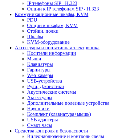
IP телефоны SIP - H.323
Опции к IP телефонам SIP - H.323
Коммуникационные шкафы, KVM
PDU
Опции к шкафам, KVM
Стойки, полки
Шкафы
KVM-оборудование
Аксессуары и портативная электроника
Носители информации
Мыши
Клавиатуры
Гарнитуры
Web-камеры
USB-устройства
Рули, Джойстики
Акустические системы
Аксессуары
Дополнительные полезные устройства
Наушники
Комплект (клавиатура+мышь)
USB адаптеры
Смарт-часы
Средства контроля и безопасности
Видеонаблюдение и контроль среды