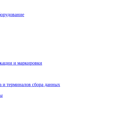
борудование
икации и маркировки
а и терминалов сбора данных
ры