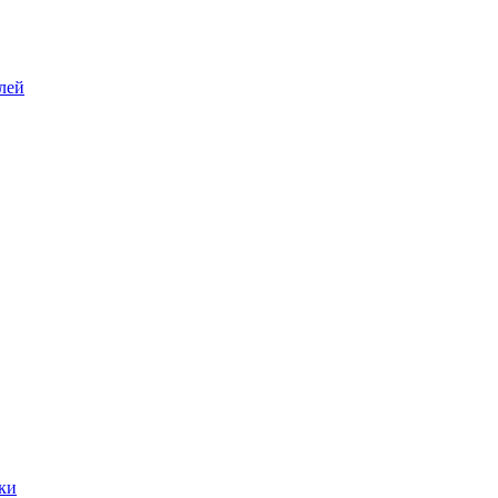
лей
ки