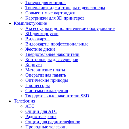
Тонеры для копиров
Тонер-картриджи, тонеры и девелоперы
Совместимые картриджи
Картриджи для 3D принтеров
Комплектующие
Аксессуары и дополнительное оборудование
БП для корпусов
Видеокарты
Видеокарты профессиональные
Жесткие диски
Твердотельные накопители
Контроллеры для серверов
Корпуса
Материнские платы
Оперативная память
Оптические приводы
Процессоры
Системы охлаждения
Твердотельные накопители SSD
Телефония
АТС
Опции для АТС
Радиотелефоны
Опции для радиотелефонов
Проводные телефоны