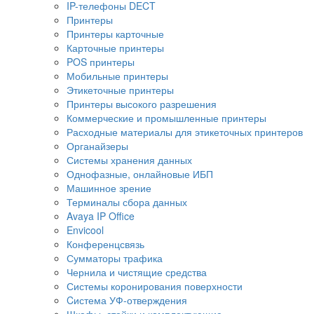
IP-телефоны DECT
Принтеры
Принтеры карточные
Карточные принтеры
POS принтеры
Мобильные принтеры
Этикеточные принтеры
Принтеры высокого разрешения
Коммерческие и промышленные принтеры
Расходные материалы для этикеточных принтеров
Органайзеры
Системы хранения данных
Однофазные, онлайновые ИБП
Машинное зрение
Терминалы сбора данных
Avaya IP Office
Envicool
Конференцсвязь
Сумматоры трафика
Чернила и чистящие средства
Системы коронирования поверхности
Cистема УФ-отверждения
Шкафы, стойки и комплектующие