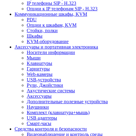
IP телефоны SIP - H.323
Опции к IP телефонам SIP - H.323
Коммуникационные шкафы, KVM
PDU
Опции к шкафам, KVM
Стойки, полки
Шкафы
KVM-оборудование
Аксессуары и портативная электроника
Носители информации
Мыши
Клавиатуры
Гарнитуры
Web-камеры
USB-устройства
Рули, Джойстики
Акустические системы
Аксессуары
Дополнительные полезные устройства
Наушники
Комплект (клавиатура+мышь)
USB адаптеры
Смарт-часы
Средства контроля и безопасности
Видеонаблюдение и контроль среды