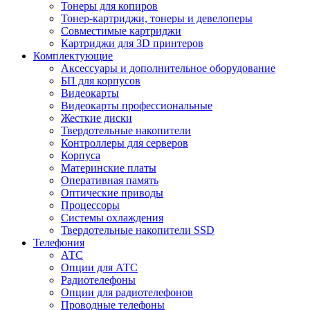
Тонеры для копиров
Тонер-картриджи, тонеры и девелоперы
Совместимые картриджи
Картриджи для 3D принтеров
Комплектующие
Аксессуары и дополнительное оборудование
БП для корпусов
Видеокарты
Видеокарты профессиональные
Жесткие диски
Твердотельные накопители
Контроллеры для серверов
Корпуса
Материнские платы
Оперативная память
Оптические приводы
Процессоры
Системы охлаждения
Твердотельные накопители SSD
Телефония
АТС
Опции для АТС
Радиотелефоны
Опции для радиотелефонов
Проводные телефоны