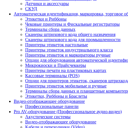
Датчики и аксессуары
СКУД
Автоматическая идентификация, маркировка, торговое о
Этикетки и Риббоны
Чековые принтеры и Фискальные регистраторы
Терминалы сбора данных
Сканеры штрихового кода общего назначения
Сканеры штрихового кода для промышленности
Принтеры этикеток настольные
Принтеры этикеток индустриального класса
Принтеры этикеток и маркираторы ручные
Опции для оборудования автоматической идентиф
Микрокиоски и Прайсчеккеры
Принтеры печати на пластиковых картах
Кассовые терминалы (POS)
Опции для принтеров этикеток, сканеров штрихкод
Принтеры этикеток мобильные и ручные
Терминалы сбора данных и планшетные компьюте
Этикетки, Риббоны и Браслеты
Видео-отображающее оборудование
Профессиональные панели
Pro AV-оборудование (Профессиональное аудио-видео)
Акустические системы
Видео-отображающее оборудование
Кабели и переходники (Video)