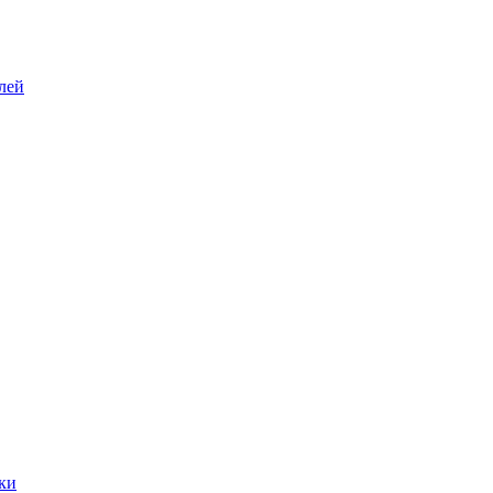
лей
ки