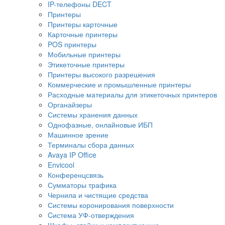
IP-телефоны DECT
Принтеры
Принтеры карточные
Карточные принтеры
POS принтеры
Мобильные принтеры
Этикеточные принтеры
Принтеры высокого разрешения
Коммерческие и промышленные принтеры
Расходные материалы для этикеточных принтеров
Органайзеры
Системы хранения данных
Однофазные, онлайновые ИБП
Машинное зрение
Терминалы сбора данных
Avaya IP Office
Envicool
Конференцсвязь
Сумматоры трафика
Чернила и чистящие средства
Системы коронирования поверхности
Cистема УФ-отверждения
Шкафы, стойки и комплектующие