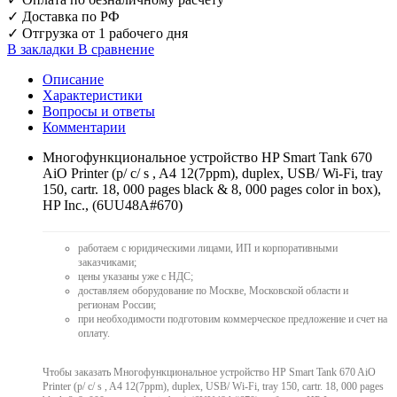
✓
Доставка по РФ
✓
Отгрузка от 1 рабочего дня
В закладки
В сравнение
Описание
Характеристики
Вопросы и ответы
Комментарии
Многофункциональное устройство HP Smart Tank 670
AiO Printer (p/ c/ s , A4 12(7ppm), duplex, USB/ Wi-Fi, tray
150, cartr. 18, 000 pages black & 8, 000 pages color in box),
HP Inc., (6UU48A#670)
работаем с юридическими лицами, ИП и корпоративными
заказчиками;
цены указаны уже с НДС;
доставляем оборудование по Москве, Московской области и
регионам России;
при необходимости подготовим коммерческое предложение и счет на
оплату.
Чтобы заказать Многофункциональное устройство HP Smart Tank 670 AiO
Printer (p/ c/ s , A4 12(7ppm), duplex, USB/ Wi-Fi, tray 150, cartr. 18, 000 pages