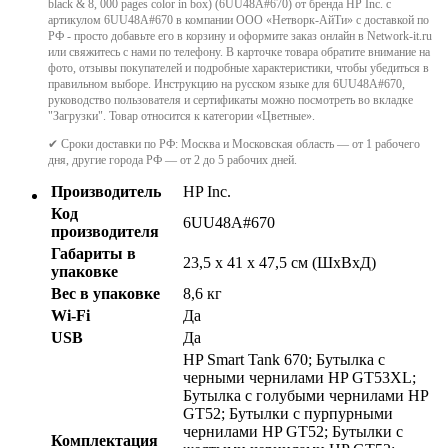
black & 8, 000 pages color in box) (6UU48A#670) от бренда HP Inc. с
артикулом 6UU48A#670 в компании ООО «Нетворк-АйТи» с доставкой по
РФ - просто добавьте его в корзину и оформите заказ онлайн в Network-it.ru
или свяжитесь с нами по телефону. В карточке товара обратите внимание на
фото, отзывы покупателей и подробные характеристики, чтобы убедиться в
правильном выборе. Инструкцию на русском языке для 6UU48A#670,
руководство пользователя и сертификаты можно посмотреть во вкладке
"Загрузки". Товар относится к категории «Цветные».
✔ Сроки доставки по РФ: Москва и Московская область — от 1 рабочего
дня, другие города РФ — от 2 до 5 рабочих дней.
Производитель
HP Inc.
Код
6UU48A#670
производителя
Габариты в
23,5 x 41 x 47,5 см (ШхВхД)
упаковке
Вес в упаковке
8,6 кг
Wi-Fi
Да
USB
Да
HP Smart Tank 670; Бутылка с
черными чернилами HP GT53XL;
Бутылка с голубыми чернилами HP
GT52; Бутылки с пурпурными
чернилами HP GT52; Бутылки с
Комплектация