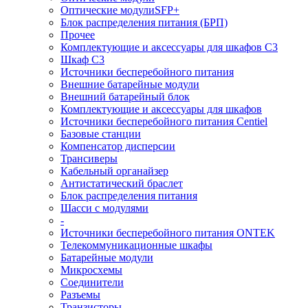
Оптические модулиSFP+
Блок распределения питания (БРП)
Прочее
Комплектующие и аксессуары для шкафов C3
Шкаф C3
Источники бесперебойного питания
Внешние батарейные модули
Внешний батарейный блок
Комплектующие и аксессуары для шкафов
Источники бесперебойного питания Centiel
Базовые станции
Компенсатор дисперсии
Трансиверы
Кабельный органайзер
Антистатический браслет
Блок распределения питания
Шасси с модулями
-
Источники бесперебойного питания ONTEK
Телекоммуникационные шкафы
Батарейные модули
Микросхемы
Соединители
Разъемы
Транзисторы