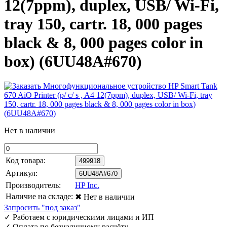
12(7ppm), duplex, USB/ Wi-Fi,
tray 150, cartr. 18, 000 pages
black & 8, 000 pages color in
box) (6UU48A#670)
Нет в наличии
Код товара:
499918
Артикул:
6UU48A#670
Производитель:
HP Inc.
Наличие на складе:
✖ Нет в наличии
Запросить "под заказ"
✓
Работаем с юридическими лицами и ИП
✓
Оплата по безналичному расчёту