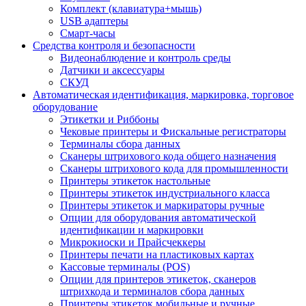
Комплект (клавиатура+мышь)
USB адаптеры
Смарт-часы
Средства контроля и безопасности
Видеонаблюдение и контроль среды
Датчики и аксессуары
СКУД
Автоматическая идентификация, маркировка, торговое
оборудование
Этикетки и Риббоны
Чековые принтеры и Фискальные регистраторы
Терминалы сбора данных
Сканеры штрихового кода общего назначения
Сканеры штрихового кода для промышленности
Принтеры этикеток настольные
Принтеры этикеток индустриального класса
Принтеры этикеток и маркираторы ручные
Опции для оборудования автоматической
идентификации и маркировки
Микрокиоски и Прайсчеккеры
Принтеры печати на пластиковых картах
Кассовые терминалы (POS)
Опции для принтеров этикеток, сканеров
штрихкода и терминалов сбора данных
Принтеры этикеток мобильные и ручные