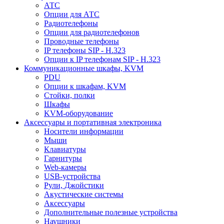
АТС
Опции для АТС
Радиотелефоны
Опции для радиотелефонов
Проводные телефоны
IP телефоны SIP - H.323
Опции к IP телефонам SIP - H.323
Коммуникационные шкафы, KVM
PDU
Опции к шкафам, KVM
Стойки, полки
Шкафы
KVM-оборудование
Аксессуары и портативная электроника
Носители информации
Мыши
Клавиатуры
Гарнитуры
Web-камеры
USB-устройства
Рули, Джойстики
Акустические системы
Аксессуары
Дополнительные полезные устройства
Наушники