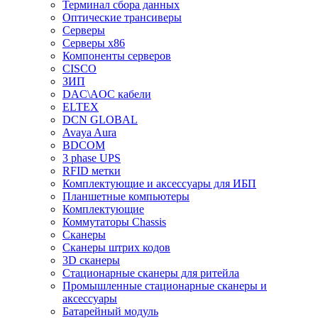
Терминал сбора данных
Оптические трансиверы
Серверы
Серверы x86
Компоненты серверов
CISCO
ЗИП
DAC\AOC кабели
ELTEX
DCN GLOBAL
Avaya Aura
BDCOM
3 phase UPS
RFID метки
Комплектующие и аксессуары для ИБП
Планшетные компьютеры
Комплектующие
Коммутаторы Chassis
Сканеры
Сканеры штрих кодов
3D сканеры
Стационарные сканеры для ритейла
Промышленные стационарные сканеры и
аксессуары
Батарейный модуль