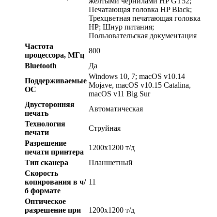
желтыми чернилами HP GT52;
Печатающая головка HP Black;
Трехцветная печатающая головка
HP; Шнур питания;
Пользовательская документация
Частота
800
процессора, МГц
Bluetooth
Да
Windows 10, 7; macOS v10.14
Поддерживаемые
Mojave, macOS v10.15 Catalina,
ОС
macOS v11 Big Sur
Двусторонняя
Автоматическая
печать
Технология
Струйная
печати
Разрешение
1200x1200 т/д
печати принтера
Тип сканера
Планшетный
Скорость
копирования в ч/
11
б формате
Оптическое
разрешение при
1200x1200 т/д