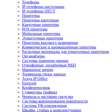
Телефоны
IP-телефоны настольные
IP-телефоны DECT
Принтеры
Принтеры карточные
Карточные принтеры
POS принтеры
Мобильные принтеры
Этикеточные принтеры
Принтеры высокого разрешения
Коммерческие и промышленные принтеры
Расходные материалы для этикеточных принтеров
Органайзеры
Системы хранения данных
Однофазные, онлайновые ИБП
Машинное зрение
Терминалы сбора данных
Avaya IP Office
Envicool
Конференцсвязь
Сумматоры трафика
Чернила и чистящие средства
Системы коронирования поверхности
Cистема УФ-отверждения
Шкафы, стойки и комплектующие