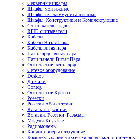
Серверные шкафы
Шкафы монтажные
Шкафы телекоммуникационные
Шкафы, Конструктивы и Комплектующие
Считыватель кодов
RFID считыватели
Кабели
Кабели Витая Пара
Кабель витая пара
Патч-корды витая пара
Патч-панели Витая Пара
Оптические патч-корды
Сетевое оборудование
Desktop
Датчики
Conteg
Оптические Кроссы
Розетки
Розетки Абонентские
Вставки и розетки
Вставки, Розетки, Разъемы
Модули Keystone
Радиомодемы
Кондиционеры воздушные
Комплектующие и аксессуары для кондиционеров