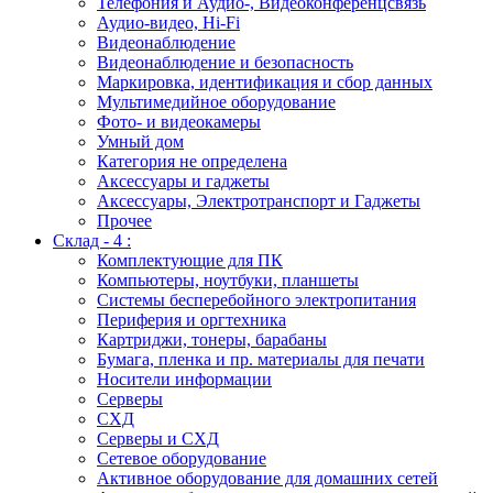
Телефония и Аудио-, Видеоконференцсвязь
Аудио-видео, Hi-Fi
Видеонаблюдение
Видеонаблюдение и безопасность
Маркировка, идентификация и сбор данных
Мультимедийное оборудование
Фото- и видеокамеры
Умный дом
Категория не определена
Аксессуары и гаджеты
Аксессуары, Электротранспорт и Гаджеты
Прочее
Склад - 4 :
Комплектующие для ПК
Компьютеры, ноутбуки, планшеты
Системы бесперебойного электропитания
Периферия и оргтехника
Картриджи, тонеры, барабаны
Бумага, пленка и пр. материалы для печати
Носители информации
Серверы
СХД
Серверы и СХД
Сетевое оборудование
Активное оборудование для домашних сетей