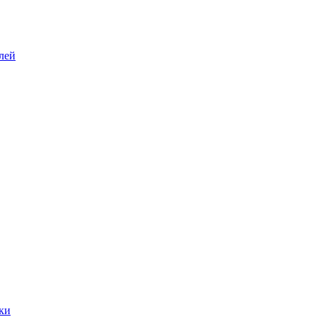
лей
ки