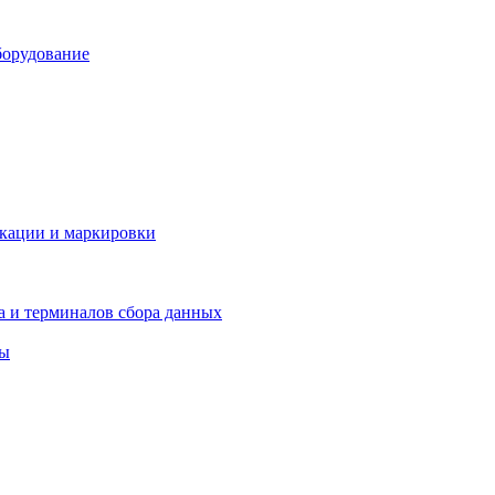
борудование
икации и маркировки
а и терминалов сбора данных
ры