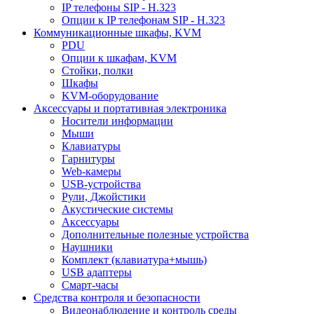
IP телефоны SIP - H.323
Опции к IP телефонам SIP - H.323
Коммуникационные шкафы, KVM
PDU
Опции к шкафам, KVM
Стойки, полки
Шкафы
KVM-оборудование
Аксессуары и портативная электроника
Носители информации
Мыши
Клавиатуры
Гарнитуры
Web-камеры
USB-устройства
Рули, Джойстики
Акустические системы
Аксессуары
Дополнительные полезные устройства
Наушники
Комплект (клавиатура+мышь)
USB адаптеры
Смарт-часы
Средства контроля и безопасности
Видеонаблюдение и контроль среды