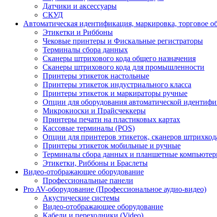
Датчики и аксессуары
СКУД
Автоматическая идентификация, маркировка, торговое о
Этикетки и Риббоны
Чековые принтеры и Фискальные регистраторы
Терминалы сбора данных
Сканеры штрихового кода общего назначения
Сканеры штрихового кода для промышленности
Принтеры этикеток настольные
Принтеры этикеток индустриального класса
Принтеры этикеток и маркираторы ручные
Опции для оборудования автоматической идентиф
Микрокиоски и Прайсчеккеры
Принтеры печати на пластиковых картах
Кассовые терминалы (POS)
Опции для принтеров этикеток, сканеров штрихкод
Принтеры этикеток мобильные и ручные
Терминалы сбора данных и планшетные компьюте
Этикетки, Риббоны и Браслеты
Видео-отображающее оборудование
Профессиональные панели
Pro AV-оборудование (Профессиональное аудио-видео)
Акустические системы
Видео-отображающее оборудование
Кабели и переходники (Video)