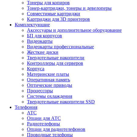
Тонеры для копиров
Тонер-картриджи, тонеры и девелоперы
Совместимые картриджи
Картриджи для 3D принтеров
Комплектующие
Аксессуары и дополнительное оборудование
БП для корпусов
Видеокарты
Видеокарты профессиональные
Жесткие диски
Твердотельные накопители
Контроллеры для серверов
Корпуса
Материнские платы
Оперативная память
Оптические приводы
Процессоры
Системы охлаждения
Твердотельные накопители SSD
Телефония
АТС
Опции для АТС
Радиотелефоны
Опции для радиотелефонов
Проводные телефоны