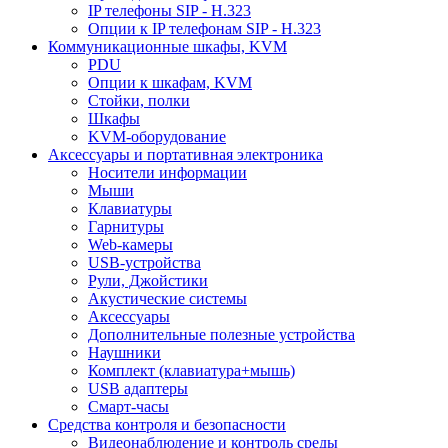
IP телефоны SIP - H.323
Опции к IP телефонам SIP - H.323
Коммуникационные шкафы, KVM
PDU
Опции к шкафам, KVM
Стойки, полки
Шкафы
KVM-оборудование
Аксессуары и портативная электроника
Носители информации
Мыши
Клавиатуры
Гарнитуры
Web-камеры
USB-устройства
Рули, Джойстики
Акустические системы
Аксессуары
Дополнительные полезные устройства
Наушники
Комплект (клавиатура+мышь)
USB адаптеры
Смарт-часы
Средства контроля и безопасности
Видеонаблюдение и контроль среды