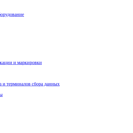
борудование
икации и маркировки
а и терминалов сбора данных
ры