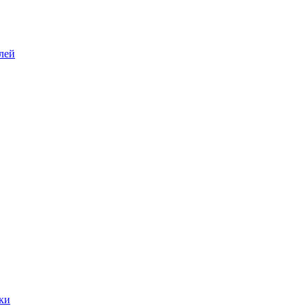
лей
ки