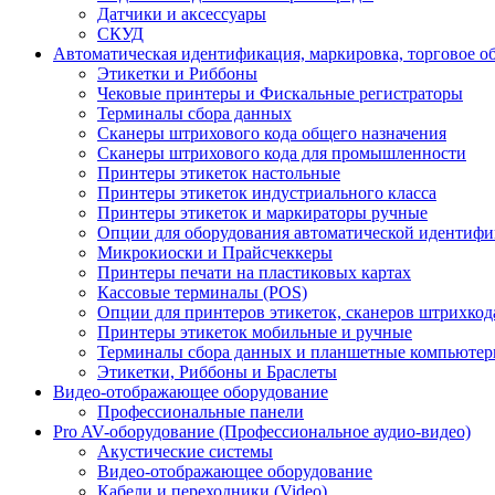
Датчики и аксессуары
СКУД
Автоматическая идентификация, маркировка, торговое о
Этикетки и Риббоны
Чековые принтеры и Фискальные регистраторы
Терминалы сбора данных
Сканеры штрихового кода общего назначения
Сканеры штрихового кода для промышленности
Принтеры этикеток настольные
Принтеры этикеток индустриального класса
Принтеры этикеток и маркираторы ручные
Опции для оборудования автоматической идентиф
Микрокиоски и Прайсчеккеры
Принтеры печати на пластиковых картах
Кассовые терминалы (POS)
Опции для принтеров этикеток, сканеров штрихкод
Принтеры этикеток мобильные и ручные
Терминалы сбора данных и планшетные компьюте
Этикетки, Риббоны и Браслеты
Видео-отображающее оборудование
Профессиональные панели
Pro AV-оборудование (Профессиональное аудио-видео)
Акустические системы
Видео-отображающее оборудование
Кабели и переходники (Video)