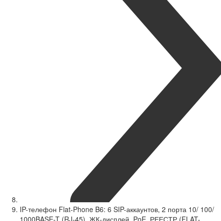
IP-телефон Flat-Phone B6: 6 SIP-аккаунтов, 2 порта 10/ 100/
1000BASE-T (RJ-45), ЖК-дисплей, PoE, РЕЕСТР (FLAT-