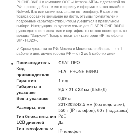
PHONE-В6/RU в компании ООО «Нетворк-АйТи» с доставкой по
РФ - просто добавьте его в корзину и оформите заказ онлайн в
Network-it.ru или свяжитесь с нами по телефону. В карточке
товара обратите внимание на фото, отзывы покупателей и
подробные характеристики, чтобы убедиться в правильном
выборе. Инструкцию на русском языке для FLAT-PHONE-В6/RU,
руководство пользователя и сертификаты можно посмотреть во
вкладке "Загрузки". Товар относится к категории «IP телефоны
SIP - H.323».
✔ Сроки доставки по РФ: Москва и Московская область — от 1
рабочего дня, другие города РФ — от 2 до 5 рабочих дней.
Производитель
ФЛАТ-ПРО
Код
FLAT-PHONE-В6/RU
производителя
Гарантия
1 год
Габариты в
9,5 x 21 x 22 см (ШхВхД)
упаковке
Вес в упаковке
0,99 кг
201x203x42.5 мм (без подставки),
Размеры, вес
550 г (IP-телефон), 60 г (подставка)
Тип блока питания
PoE
LCD дисплей
Да
Тип телефонного
IP-телефон
аппарата