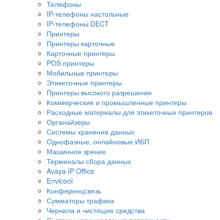
Телефоны
IP-телефоны настольные
IP-телефоны DECT
Принтеры
Принтеры карточные
Карточные принтеры
POS принтеры
Мобильные принтеры
Этикеточные принтеры
Принтеры высокого разрешения
Коммерческие и промышленные принтеры
Расходные материалы для этикеточных принтеров
Органайзеры
Системы хранения данных
Однофазные, онлайновые ИБП
Машинное зрение
Терминалы сбора данных
Avaya IP Office
Envicool
Конференцсвязь
Сумматоры трафика
Чернила и чистящие средства
Системы коронирования поверхности