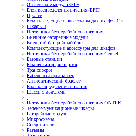
Оптические модулиSFP+
Блок распределения питания (БРП)
Прочее
Комплектующие и аксессуары для шкафов C3
Шкаф C3
Источники бесперебойного питания
Внешние батарейные модули
Внешний батарейный блок
Комплектующие и аксессуары для шкафов
Источники бесперебойного питания Centiel
Базовые станции
Компенсатор дисперсии
Трансиверы
Кабельный органайзер
Антистатический браслет
Блок распределения питания
Шасси с модулями
-
Источники бесперебойного питания ONTEK
Телекоммуникационные шкафы
Батарейные модули
Микросхемы
Соединители
Разъемы
Транзисторы