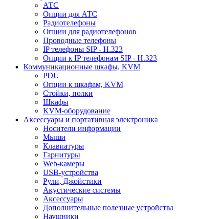
АТС
Опции для АТС
Радиотелефоны
Опции для радиотелефонов
Проводные телефоны
IP телефоны SIP - H.323
Опции к IP телефонам SIP - H.323
Коммуникационные шкафы, KVM
PDU
Опции к шкафам, KVM
Стойки, полки
Шкафы
KVM-оборудование
Аксессуары и портативная электроника
Носители информации
Мыши
Клавиатуры
Гарнитуры
Web-камеры
USB-устройства
Рули, Джойстики
Акустические системы
Аксессуары
Дополнительные полезные устройства
Наушники