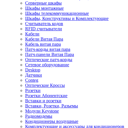
Серверные шкафы
Шкафы монтажные
Шкафы телекоммуникационные
Шкафы, Конструктивы и Комплектующие
Считыватель кодов
RFID считыватели
Кабели
Кабели Витая Пара
Кабель витая пара
Патч-корды витая пара
Патч-панели Витая Пара
Оптические патч-корды
Сетевое оборудование
Desktop
Датчики
Conteg
Оптические Кроссы
Розетки
Розетки Абонентские
Вставки и розетки
Вставки, Розетки, Разъемы
Модули Keystone
Радиомодемы
Кондиционеры воздушные
Комплектующие и аксессуары для кондиционеров