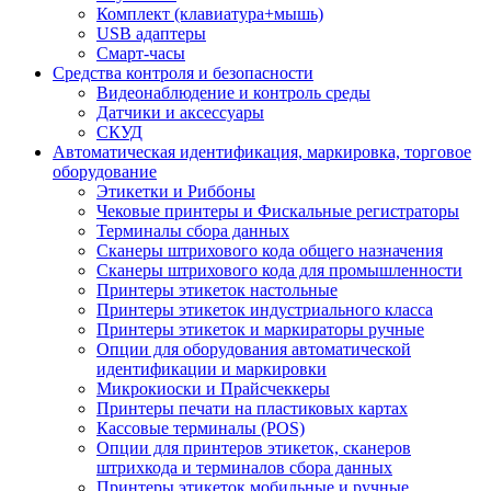
Комплект (клавиатура+мышь)
USB адаптеры
Смарт-часы
Средства контроля и безопасности
Видеонаблюдение и контроль среды
Датчики и аксессуары
СКУД
Автоматическая идентификация, маркировка, торговое
оборудование
Этикетки и Риббоны
Чековые принтеры и Фискальные регистраторы
Терминалы сбора данных
Сканеры штрихового кода общего назначения
Сканеры штрихового кода для промышленности
Принтеры этикеток настольные
Принтеры этикеток индустриального класса
Принтеры этикеток и маркираторы ручные
Опции для оборудования автоматической
идентификации и маркировки
Микрокиоски и Прайсчеккеры
Принтеры печати на пластиковых картах
Кассовые терминалы (POS)
Опции для принтеров этикеток, сканеров
штрихкода и терминалов сбора данных
Принтеры этикеток мобильные и ручные