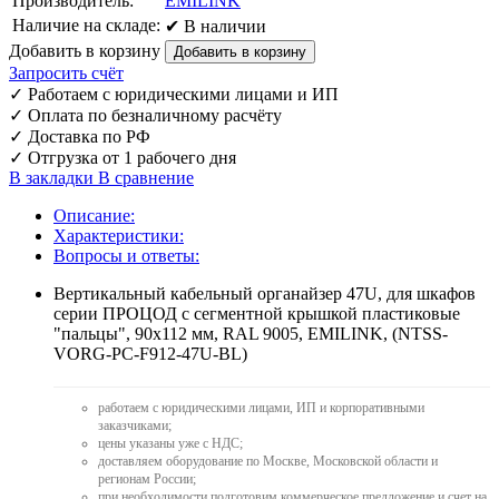
Производитель:
EMILINK
Наличие на складе:
✔ В наличии
Добавить в корзину
Запросить счёт
✓
Работаем с юридическими лицами и ИП
✓
Оплата по безналичному расчёту
✓
Доставка по РФ
✓
Отгрузка от 1 рабочего дня
В закладки
В сравнение
Описание:
Характеристики:
Вопросы и ответы:
Вертикальный кабельный органайзер 47U, для шкафов
серии ПРОЦОД с сегментной крышкой пластиковые
"пальцы", 90x112 мм, RAL 9005, EMILINK, (NTSS-
VORG-PC-F912-47U-BL)
работаем с юридическими лицами, ИП и корпоративными
заказчиками;
цены указаны уже с НДС;
доставляем оборудование по Москве, Московской области и
регионам России;
при необходимости подготовим коммерческое предложение и счет на