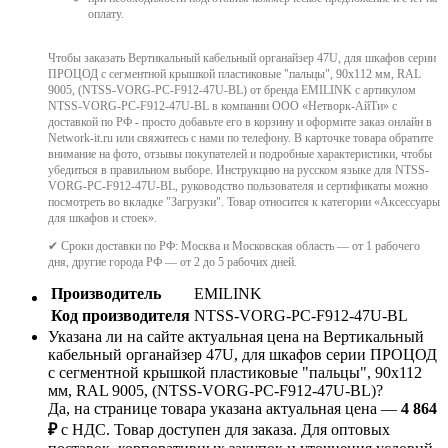
оплату.
Чтобы заказать Вертикальный кабельный органайзер 47U, для шкафов серии
ПРОЦОД с сегментной крышкой пластиковые "пальцы", 90x112 мм, RAL
9005, (NTSS-VORG-PC-F912-47U-BL) от бренда EMILINK с артикулом
NTSS-VORG-PC-F912-47U-BL в компании ООО «Нетворк-АйТи» с
доставкой по РФ - просто добавьте его в корзину и оформите заказ онлайн в
Network-it.ru или свяжитесь с нами по телефону. В карточке товара обратите
внимание на фото, отзывы покупателей и подробные характеристики, чтобы
убедиться в правильном выборе. Инструкцию на русском языке для NTSS-
VORG-PC-F912-47U-BL, руководство пользователя и сертификаты можно
посмотреть во вкладке "Загрузки". Товар относится к категории «Аксессуары
для шкафов и стоек».
✔ Сроки доставки по РФ: Москва и Московская область — от 1 рабочего
дня, другие города РФ — от 2 до 5 рабочих дней.
Производитель
EMILINK
Код производителя
NTSS-VORG-PC-F912-47U-BL
Указана ли на сайте актуальная цена на Вертикальный
кабельный органайзер 47U, для шкафов серии ПРОЦОД
с сегментной крышкой пластиковые "пальцы", 90x112
мм, RAL 9005, (NTSS-VORG-PC-F912-47U-BL)?
Да, на странице товара указана актуальная цена —
4 864
₽
с НДС. Товар доступен для заказа. Для оптовых