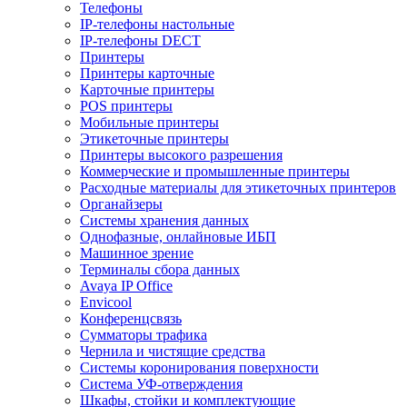
Телефоны
IP-телефоны настольные
IP-телефоны DECT
Принтеры
Принтеры карточные
Карточные принтеры
POS принтеры
Мобильные принтеры
Этикеточные принтеры
Принтеры высокого разрешения
Коммерческие и промышленные принтеры
Расходные материалы для этикеточных принтеров
Органайзеры
Системы хранения данных
Однофазные, онлайновые ИБП
Машинное зрение
Терминалы сбора данных
Avaya IP Office
Envicool
Конференцсвязь
Сумматоры трафика
Чернила и чистящие средства
Системы коронирования поверхности
Cистема УФ-отверждения
Шкафы, стойки и комплектующие