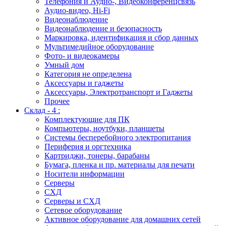
Телефония и Аудио-, Видеоконференцсвязь
Аудио-видео, Hi-Fi
Видеонаблюдение
Видеонаблюдение и безопасность
Маркировка, идентификация и сбор данных
Мультимедийное оборудование
Фото- и видеокамеры
Умный дом
Категория не определена
Аксессуары и гаджеты
Аксессуары, Электротранспорт и Гаджеты
Прочее
Склад - 4 :
Комплектующие для ПК
Компьютеры, ноутбуки, планшеты
Системы бесперебойного электропитания
Периферия и оргтехника
Картриджи, тонеры, барабаны
Бумага, пленка и пр. материалы для печати
Носители информации
Серверы
СХД
Серверы и СХД
Сетевое оборудование
Активное оборудование для домашних сетей