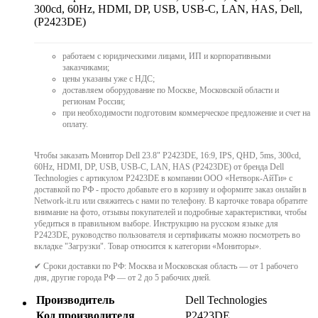
300cd, 60Hz, HDMI, DP, USB, USB-C, LAN, HAS, Dell,
(P2423DE)
работаем с юридическими лицами, ИП и корпоративными
заказчиками;
цены указаны уже с НДС;
доставляем оборудование по Москве, Московской области и
регионам России;
при необходимости подготовим коммерческое предложение и счет на
оплату.
Чтобы заказать Монитор Dell 23.8" P2423DE, 16:9, IPS, QHD, 5ms, 300cd,
60Hz, HDMI, DP, USB, USB-C, LAN, HAS (P2423DE) от бренда Dell
Technologies с артикулом P2423DE в компании ООО «Нетворк-АйТи» с
доставкой по РФ - просто добавьте его в корзину и оформите заказ онлайн в
Network-it.ru или свяжитесь с нами по телефону. В карточке товара обратите
внимание на фото, отзывы покупателей и подробные характеристики, чтобы
убедиться в правильном выборе. Инструкцию на русском языке для
P2423DE, руководство пользователя и сертификаты можно посмотреть во
вкладке "Загрузки". Товар относится к категории «Мониторы».
✔ Сроки доставки по РФ: Москва и Московская область — от 1 рабочего
дня, другие города РФ — от 2 до 5 рабочих дней.
Производитель
Dell Technologies
Код производителя
P2423DE