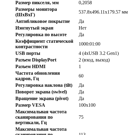
Размер пикселя, мм
0,2058
Размеры монитора
537.8x496.11x179.57 мм
(ШxВхГ)
Антибликовое покрытие
Да
Изогнутый экран
Нет
Регулировка по высоте
Да
Коэффициент статической
1000:01:00
контрастности
USB порты
4 (4хUSB 3.2 Gen1)
Разъем DisplayPort
2 (вход, выход)
Разъем HDMI
1
Частота обновления
60
кадров, Гц
Регулировка наклона (tilt)
Да
Поворот экрана (swivel)
Да
Вращение экрана (pivot)
Да
Размер VESA
100x100
Максимальная частота
сканирования по
75
вертикали, Гц
Максимальная частота
сканирования по
113