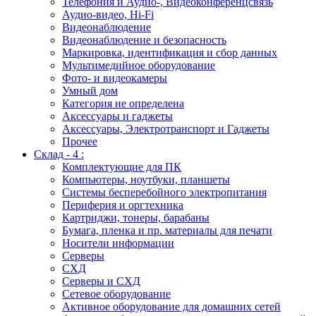
Телефония и Аудио-, Видеоконференцсвязь
Аудио-видео, Hi-Fi
Видеонаблюдение
Видеонаблюдение и безопасность
Маркировка, идентификация и сбор данных
Мультимедийное оборудование
Фото- и видеокамеры
Умный дом
Категория не определена
Аксессуары и гаджеты
Аксессуары, Электротранспорт и Гаджеты
Прочее
Склад - 4 :
Комплектующие для ПК
Компьютеры, ноутбуки, планшеты
Системы бесперебойного электропитания
Периферия и оргтехника
Картриджи, тонеры, барабаны
Бумага, пленка и пр. материалы для печати
Носители информации
Серверы
СХД
Серверы и СХД
Сетевое оборудование
Активное оборудование для домашних сетей