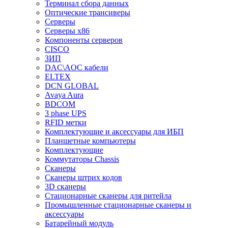
Терминал сбора данных
Оптические трансиверы
Серверы
Серверы x86
Компоненты серверов
CISCO
ЗИП
DAC\AOC кабели
ELTEX
DCN GLOBAL
Avaya Aura
BDCOM
3 phase UPS
RFID метки
Комплектующие и аксессуары для ИБП
Планшетные компьютеры
Комплектующие
Коммутаторы Chassis
Сканеры
Сканеры штрих кодов
3D сканеры
Стационарные сканеры для ритейла
Промышленные стационарные сканеры и
аксессуары
Батарейный модуль