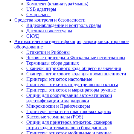
Комплект (клавиатура+мышь)
USB адаптеры
Смарт-часы
Средства контроля и безопасности
Видеонаблюдение и контроль среды
Датчики и аксессуары
СКУД
Автоматическая идентификация, маркировка, торговое
оборудование
Этикетки и Риббоны
Чековые принтеры и Фискальные регистраторы
Терминалы сбора данных
Сканеры штрихового кода общего назначения
Сканеры штрихового кода для промышленности
Принтеры этикеток настольные
Принтеры этикеток индустриального класса
Принтеры этикеток и маркираторы ручные
Опции для оборудования автоматической
идентификации и маркировки
Микрокиоски и Прайсчеккеры
Принтеры печати на пластиковых картах
Кассовые терминалы (POS)
Опции для принтеров этикеток, сканеров
штрихкода и терминалов сбора данных
Принтеры этикеток мобильные и ручные