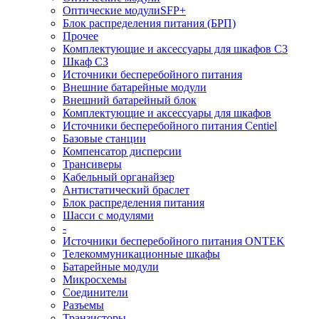
Оптические модулиSFP+
Блок распределения питания (БРП)
Прочее
Комплектующие и аксессуары для шкафов C3
Шкаф C3
Источники бесперебойного питания
Внешние батарейные модули
Внешний батарейный блок
Комплектующие и аксессуары для шкафов
Источники бесперебойного питания Centiel
Базовые станции
Компенсатор дисперсии
Трансиверы
Кабельный органайзер
Антистатический браслет
Блок распределения питания
Шасси с модулями
-
Источники бесперебойного питания ONTEK
Телекоммуникационные шкафы
Батарейные модули
Микросхемы
Соединители
Разъемы
Транзисторы