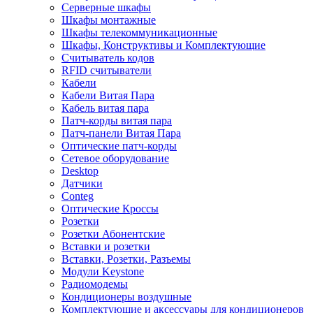
Серверные шкафы
Шкафы монтажные
Шкафы телекоммуникационные
Шкафы, Конструктивы и Комплектующие
Считыватель кодов
RFID считыватели
Кабели
Кабели Витая Пара
Кабель витая пара
Патч-корды витая пара
Патч-панели Витая Пара
Оптические патч-корды
Сетевое оборудование
Desktop
Датчики
Conteg
Оптические Кроссы
Розетки
Розетки Абонентские
Вставки и розетки
Вставки, Розетки, Разъемы
Модули Keystone
Радиомодемы
Кондиционеры воздушные
Комплектующие и аксессуары для кондиционеров