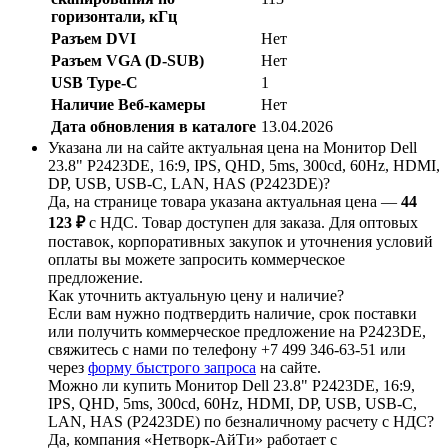
горизонтали, кГц
Разъем DVI
Нет
Разъем VGA (D-SUB)
Нет
USB Type-C
1
Наличие Веб-камеры
Нет
Дата обновления в каталоге
13.04.2026
Указана ли на сайте актуальная цена на Монитор Dell
23.8" P2423DE, 16:9, IPS, QHD, 5ms, 300cd, 60Hz, HDMI,
DP, USB, USB-C, LAN, HAS (P2423DE)?
Да, на странице товара указана актуальная цена —
44
123 ₽
с НДС. Товар доступен для заказа. Для оптовых
поставок, корпоративных закупок и уточнения условий
оплаты вы можете запросить коммерческое
предложение.
Как уточнить актуальную цену и наличие?
Если вам нужно подтвердить наличие, срок поставки
или получить коммерческое предложение на P2423DE,
свяжитесь с нами по телефону +7 499 346-63-51 или
через
форму быстрого запроса
на сайте.
Можно ли купить Монитор Dell 23.8" P2423DE, 16:9,
IPS, QHD, 5ms, 300cd, 60Hz, HDMI, DP, USB, USB-C,
LAN, HAS (P2423DE) по безналичному расчету с НДС?
Да, компания «Нетворк-АйТи» работает с