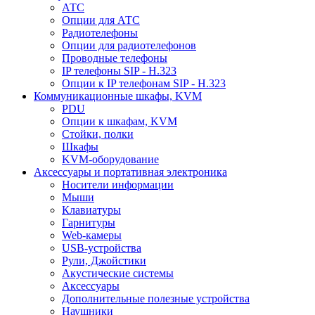
АТС
Опции для АТС
Радиотелефоны
Опции для радиотелефонов
Проводные телефоны
IP телефоны SIP - H.323
Опции к IP телефонам SIP - H.323
Коммуникационные шкафы, KVM
PDU
Опции к шкафам, KVM
Стойки, полки
Шкафы
KVM-оборудование
Аксессуары и портативная электроника
Носители информации
Мыши
Клавиатуры
Гарнитуры
Web-камеры
USB-устройства
Рули, Джойстики
Акустические системы
Аксессуары
Дополнительные полезные устройства
Наушники