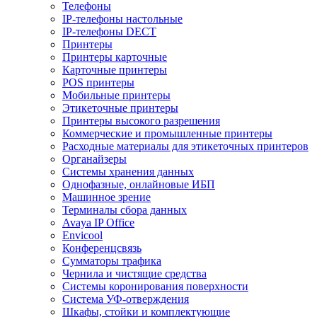
Телефоны
IP-телефоны настольные
IP-телефоны DECT
Принтеры
Принтеры карточные
Карточные принтеры
POS принтеры
Мобильные принтеры
Этикеточные принтеры
Принтеры высокого разрешения
Коммерческие и промышленные принтеры
Расходные материалы для этикеточных принтеров
Органайзеры
Системы хранения данных
Однофазные, онлайновые ИБП
Машинное зрение
Терминалы сбора данных
Avaya IP Office
Envicool
Конференцсвязь
Сумматоры трафика
Чернила и чистящие средства
Системы коронирования поверхности
Cистема УФ-отверждения
Шкафы, стойки и комплектующие