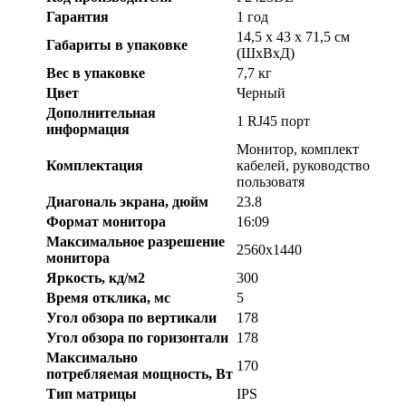
Гарантия
1 год
14,5 x 43 x 71,5 см
Габариты в упаковке
(ШхВхД)
Вес в упаковке
7,7 кг
Цвет
Черный
Дополнительная
1 RJ45 порт
информация
Монитор, комплект
Комплектация
кабелей, руководство
пользоватя
Диагональ экрана, дюйм
23.8
Формат монитора
16:09
Максимальное разрешение
2560x1440
монитора
Яркость, кд/м2
300
Время отклика, мс
5
Угол обзора по вертикали
178
Угол обзора по горизонтали
178
Максимально
170
потребляемая мощность, Вт
Тип матрицы
IPS