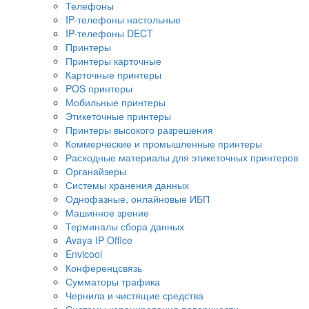
Телефоны
IP-телефоны настольные
IP-телефоны DECT
Принтеры
Принтеры карточные
Карточные принтеры
POS принтеры
Мобильные принтеры
Этикеточные принтеры
Принтеры высокого разрешения
Коммерческие и промышленные принтеры
Расходные материалы для этикеточных принтеров
Органайзеры
Системы хранения данных
Однофазные, онлайновые ИБП
Машинное зрение
Терминалы сбора данных
Avaya IP Office
Envicool
Конференцсвязь
Сумматоры трафика
Чернила и чистящие средства
Системы коронирования поверхности