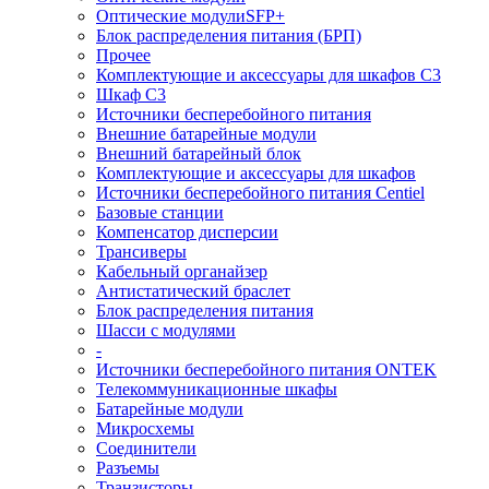
Оптические модулиSFP+
Блок распределения питания (БРП)
Прочее
Комплектующие и аксессуары для шкафов C3
Шкаф C3
Источники бесперебойного питания
Внешние батарейные модули
Внешний батарейный блок
Комплектующие и аксессуары для шкафов
Источники бесперебойного питания Centiel
Базовые станции
Компенсатор дисперсии
Трансиверы
Кабельный органайзер
Антистатический браслет
Блок распределения питания
Шасси с модулями
-
Источники бесперебойного питания ONTEK
Телекоммуникационные шкафы
Батарейные модули
Микросхемы
Соединители
Разъемы
Транзисторы