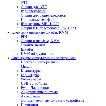
АТС
Опции для АТС
Радиотелефоны
Опции для радиотелефонов
Проводные телефоны
IP телефоны SIP - H.323
Опции к IP телефонам SIP - H.323
Коммуникационные шкафы, KVM
PDU
Опции к шкафам, KVM
Стойки, полки
Шкафы
KVM-оборудование
Аксессуары и портативная электроника
Носители информации
Мыши
Клавиатуры
Гарнитуры
Web-камеры
USB-устройства
Рули, Джойстики
Акустические системы
Аксессуары
Дополнительные полезные устройства
Наушники