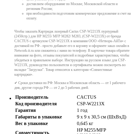
доставляем оборудование по Москве, Московской области и
регионам России;
при необходимости подготовим коммерческое предложение и счет на
оплату.
Чтобы заказать Картридж лазерный Cactus CSP-W2213X пурпурный
(2450стр.) для HP M255/ MFP M282/ M283, (CSP-W2213X) от бренда
CACTUS с артикулом CSP-W2213X в компании ООО «Нетворк-АйТи» с
доставкой по РФ - просто добавьте его в корзину и оформите заказ онлайн в
Network-it.ru или свяжитесь с нами по телефону. В карточке товара обратите
внимание на фото, отзывы покупателей и подробные характеристики, чтобы
убедиться в правильном выборе. Инструкцию на русском языке для CSP-
W2213X, руководство пользователя и сертификаты можно посмотреть во
вкладке "Загрузки". Товар относится к категории «Совместимые
картриджи».
✔ Сроки доставки по РФ: Москва и Московская область — от 1 рабочего
дня, другие города РФ — от 2 до 5 рабочих дней.
Производитель
CACTUS
Код производителя
CSP-W2213X
Гарантия
1 год
Габариты в упаковке
9 x 9 x 30,5 см (ШхВхД)
Вес в упаковке
0,645 кг
HP M255/MFP
Совместимость