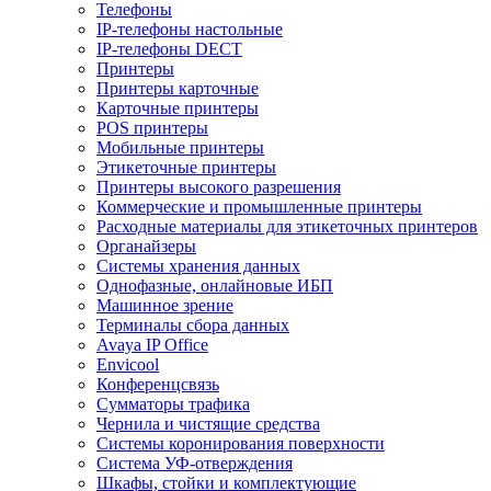
Телефоны
IP-телефоны настольные
IP-телефоны DECT
Принтеры
Принтеры карточные
Карточные принтеры
POS принтеры
Мобильные принтеры
Этикеточные принтеры
Принтеры высокого разрешения
Коммерческие и промышленные принтеры
Расходные материалы для этикеточных принтеров
Органайзеры
Системы хранения данных
Однофазные, онлайновые ИБП
Машинное зрение
Терминалы сбора данных
Avaya IP Office
Envicool
Конференцсвязь
Сумматоры трафика
Чернила и чистящие средства
Системы коронирования поверхности
Cистема УФ-отверждения
Шкафы, стойки и комплектующие