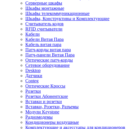
Серверные шкафы
Шкафы монтажные
Шкафы телекоммуникационные
Шкафы, Конструктивы и Комплектующие
Считыватель кодов
RFID считыватели
Кабели
Кабели Витая Пара
Кабель витая пара
Патч-корды витая пара
Патч-панели Витая Пара
Оптические патч-корды
Сетевое оборудование
Desktop
Датчики
Conteg
Оптические Кроссы
Розетки
Розетки Абонентские
Вставки и розетки
Вставки, Розетки, Разъемы
Модули Keystone
Радиомодемы
Кондиционеры воздушные
Комплектующие и аксессуары для кондиционеров