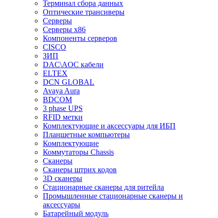
Терминал сбора данных
Оптические трансиверы
Серверы
Серверы x86
Компоненты серверов
CISCO
ЗИП
DAC\AOC кабели
ELTEX
DCN GLOBAL
Avaya Aura
BDCOM
3 phase UPS
RFID метки
Комплектующие и аксессуары для ИБП
Планшетные компьютеры
Комплектующие
Коммутаторы Chassis
Сканеры
Сканеры штрих кодов
3D сканеры
Стационарные сканеры для ритейла
Промышленные стационарные сканеры и
аксессуары
Батарейный модуль