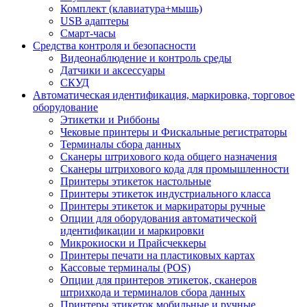
Комплект (клавиатура+мышь)
USB адаптеры
Смарт-часы
Средства контроля и безопасности
Видеонаблюдение и контроль среды
Датчики и аксессуары
СКУД
Автоматическая идентификация, маркировка, торговое
оборудование
Этикетки и Риббоны
Чековые принтеры и Фискальные регистраторы
Терминалы сбора данных
Сканеры штрихового кода общего назначения
Сканеры штрихового кода для промышленности
Принтеры этикеток настольные
Принтеры этикеток индустриального класса
Принтеры этикеток и маркираторы ручные
Опции для оборудования автоматической
идентификации и маркировки
Микрокиоски и Прайсчеккеры
Принтеры печати на пластиковых картах
Кассовые терминалы (POS)
Опции для принтеров этикеток, сканеров
штрихкода и терминалов сбора данных
Принтеры этикеток мобильные и ручные