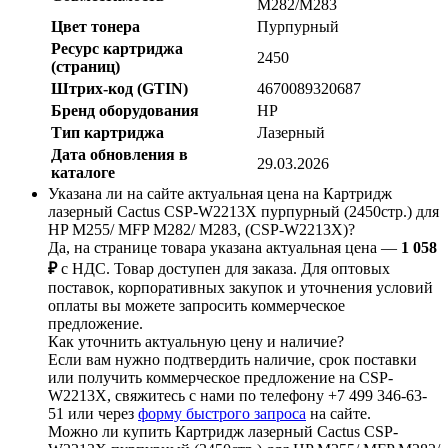
M282/M283
Цвет тонера
Пурпурный
Ресурс картриджа
2450
(страниц)
Штрих-код (GTIN)
4670089320687
Бренд оборудования
HP
Тип картриджа
Лазерный
Дата обновления в
29.03.2026
каталоге
Указана ли на сайте актуальная цена на Картридж
лазерный Cactus CSP-W2213X пурпурный (2450стр.) для
HP M255/ MFP M282/ M283, (CSP-W2213X)?
Да, на странице товара указана актуальная цена —
1 058
₽
с НДС. Товар доступен для заказа. Для оптовых
поставок, корпоративных закупок и уточнения условий
оплаты вы можете запросить коммерческое
предложение.
Как уточнить актуальную цену и наличие?
Если вам нужно подтвердить наличие, срок поставки
или получить коммерческое предложение на CSP-
W2213X, свяжитесь с нами по телефону +7 499 346-63-
51 или через
форму быстрого запроса
на сайте.
Можно ли купить Картридж лазерный Cactus CSP-