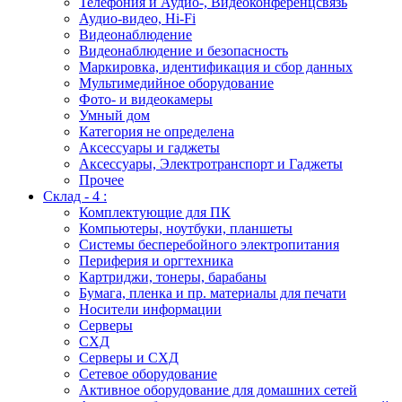
Телефония и Аудио-, Видеоконференцсвязь
Аудио-видео, Hi-Fi
Видеонаблюдение
Видеонаблюдение и безопасность
Маркировка, идентификация и сбор данных
Мультимедийное оборудование
Фото- и видеокамеры
Умный дом
Категория не определена
Аксессуары и гаджеты
Аксессуары, Электротранспорт и Гаджеты
Прочее
Склад - 4 :
Комплектующие для ПК
Компьютеры, ноутбуки, планшеты
Системы бесперебойного электропитания
Периферия и оргтехника
Картриджи, тонеры, барабаны
Бумага, пленка и пр. материалы для печати
Носители информации
Серверы
СХД
Серверы и СХД
Сетевое оборудование
Активное оборудование для домашних сетей