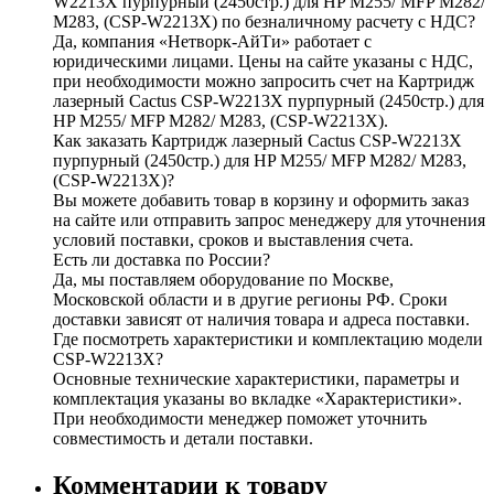
W2213X пурпурный (2450стр.) для HP M255/ MFP M282/
M283, (CSP-W2213X) по безналичному расчету с НДС?
Да, компания «Нетворк-АйТи» работает с
юридическими лицами. Цены на сайте указаны с НДС,
при необходимости можно запросить счет на Картридж
лазерный Cactus CSP-W2213X пурпурный (2450стр.) для
HP M255/ MFP M282/ M283, (CSP-W2213X).
Как заказать Картридж лазерный Cactus CSP-W2213X
пурпурный (2450стр.) для HP M255/ MFP M282/ M283,
(CSP-W2213X)?
Вы можете добавить товар в корзину и оформить заказ
на сайте или отправить запрос менеджеру для уточнения
условий поставки, сроков и выставления счета.
Есть ли доставка по России?
Да, мы поставляем оборудование по Москве,
Московской области и в другие регионы РФ. Сроки
доставки зависят от наличия товара и адреса поставки.
Где посмотреть характеристики и комплектацию модели
CSP-W2213X?
Основные технические характеристики, параметры и
комплектация указаны во вкладке «Характеристики».
При необходимости менеджер поможет уточнить
совместимость и детали поставки.
Комментарии к товару