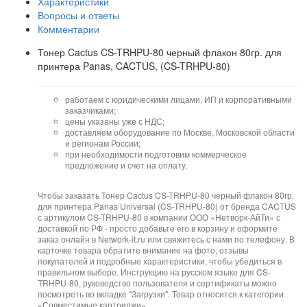
Характеристики
Вопросы и ответы
Комментарии
Тонер Cactus CS-TRHPU-80 черный флакон 80гр. для
принтера Panas, CACTUS, (CS-TRHPU-80)
работаем с юридическими лицами, ИП и корпоративными
заказчиками;
цены указаны уже с НДС;
доставляем оборудование по Москве, Московской области
и регионам России;
при необходимости подготовим коммерческое
предложение и счет на оплату.
Чтобы заказать Тонер Cactus CS-TRHPU-80 черный флакон 80гр.
для принтера Panas Universal (CS-TRHPU-80) от бренда CACTUS
с артикулом CS-TRHPU-80 в компании ООО «Нетворк-АйТи» с
доставкой по РФ - просто добавьте его в корзину и оформите
заказ онлайн в Network-it.ru или свяжитесь с нами по телефону. В
карточке товара обратите внимание на фото, отзывы
покупателей и подробные характеристики, чтобы убедиться в
правильном выборе. Инструкцию на русском языке для CS-
TRHPU-80, руководство пользователя и сертификаты можно
посмотреть во вкладке "Загрузки". Товар относится к категории
«Совместимые картриджи».