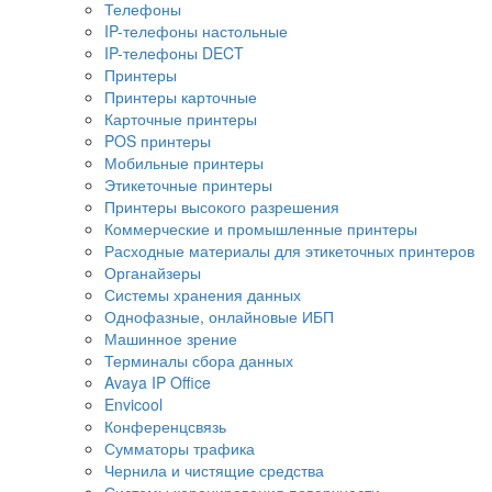
Телефоны
IP-телефоны настольные
IP-телефоны DECT
Принтеры
Принтеры карточные
Карточные принтеры
POS принтеры
Мобильные принтеры
Этикеточные принтеры
Принтеры высокого разрешения
Коммерческие и промышленные принтеры
Расходные материалы для этикеточных принтеров
Органайзеры
Системы хранения данных
Однофазные, онлайновые ИБП
Машинное зрение
Терминалы сбора данных
Avaya IP Office
Envicool
Конференцсвязь
Сумматоры трафика
Чернила и чистящие средства
Системы коронирования поверхности