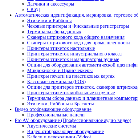
Датчики и аксессуары
СКУД
Автоматическая идентификация, маркировка, торговое о
Этикетки и Риббоны
Чековые принтеры и Фискальные регистраторы
Терминалы сбора данных
Сканеры штрихового кода общего назначения
Сканеры штрихового кода для промышленности
Принтеры этикеток настольные
Принтеры этикеток индустриального класса
Принтеры этикеток и маркираторы ручные
Опции для оборудования автоматической идентиф
Микрокиоски и Прайсчеккеры
Принтеры печати на пластиковых картах
Кассовые терминалы (POS)
Опции для принтеров этикеток, сканеров штрихкод
Принтеры этикеток мобильные и ручные
Терминалы сбора данных и планшетные компьюте
Этикетки, Риббоны и Браслеты
Видео-отображающее оборудование
Профессиональные панели
Pro AV-оборудование (Профессиональное аудио-видео)
Акустические системы
Видео-отображающее оборудование
Кабели и переходники (Video)