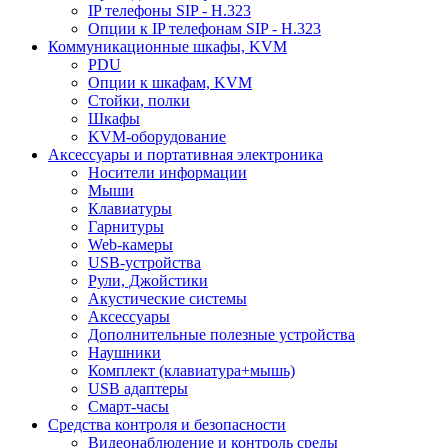
IP телефоны SIP - H.323
Опции к IP телефонам SIP - H.323
Коммуникационные шкафы, KVM
PDU
Опции к шкафам, KVM
Стойки, полки
Шкафы
KVM-оборудование
Аксессуары и портативная электроника
Носители информации
Мыши
Клавиатуры
Гарнитуры
Web-камеры
USB-устройства
Рули, Джойстики
Акустические системы
Аксессуары
Дополнительные полезные устройства
Наушники
Комплект (клавиатура+мышь)
USB адаптеры
Смарт-часы
Средства контроля и безопасности
Видеонаблюдение и контроль среды