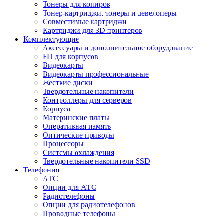
Тонеры для копиров
Тонер-картриджи, тонеры и девелоперы
Совместимые картриджи
Картриджи для 3D принтеров
Комплектующие
Аксессуары и дополнительное оборудование
БП для корпусов
Видеокарты
Видеокарты профессиональные
Жесткие диски
Твердотельные накопители
Контроллеры для серверов
Корпуса
Материнские платы
Оперативная память
Оптические приводы
Процессоры
Системы охлаждения
Твердотельные накопители SSD
Телефония
АТС
Опции для АТС
Радиотелефоны
Опции для радиотелефонов
Проводные телефоны