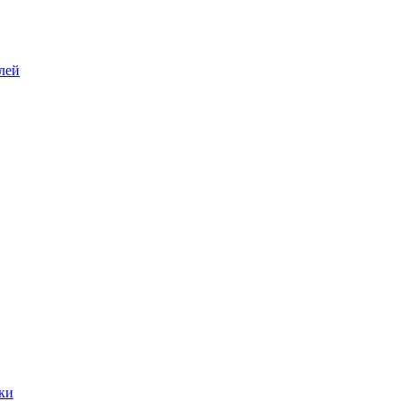
лей
ки