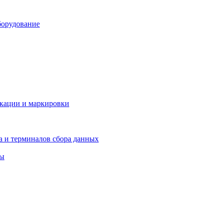
борудование
икации и маркировки
а и терминалов сбора данных
ры