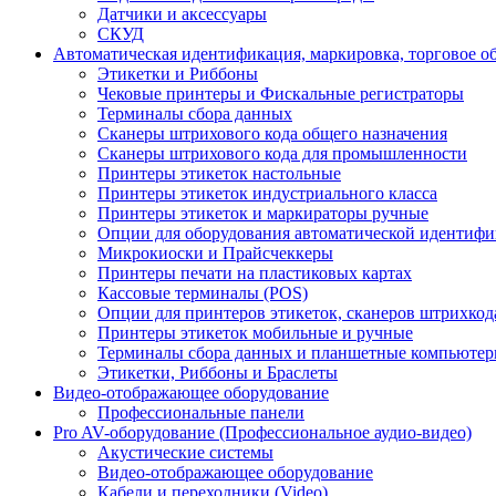
Датчики и аксессуары
СКУД
Автоматическая идентификация, маркировка, торговое о
Этикетки и Риббоны
Чековые принтеры и Фискальные регистраторы
Терминалы сбора данных
Сканеры штрихового кода общего назначения
Сканеры штрихового кода для промышленности
Принтеры этикеток настольные
Принтеры этикеток индустриального класса
Принтеры этикеток и маркираторы ручные
Опции для оборудования автоматической идентиф
Микрокиоски и Прайсчеккеры
Принтеры печати на пластиковых картах
Кассовые терминалы (POS)
Опции для принтеров этикеток, сканеров штрихкод
Принтеры этикеток мобильные и ручные
Терминалы сбора данных и планшетные компьюте
Этикетки, Риббоны и Браслеты
Видео-отображающее оборудование
Профессиональные панели
Pro AV-оборудование (Профессиональное аудио-видео)
Акустические системы
Видео-отображающее оборудование
Кабели и переходники (Video)