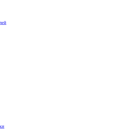
лей
ки