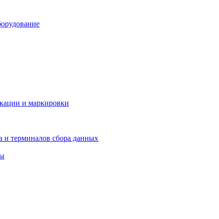
борудование
икации и маркировки
а и терминалов сбора данных
ры