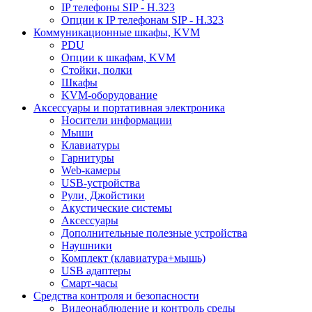
IP телефоны SIP - H.323
Опции к IP телефонам SIP - H.323
Коммуникационные шкафы, KVM
PDU
Опции к шкафам, KVM
Стойки, полки
Шкафы
KVM-оборудование
Аксессуары и портативная электроника
Носители информации
Мыши
Клавиатуры
Гарнитуры
Web-камеры
USB-устройства
Рули, Джойстики
Акустические системы
Аксессуары
Дополнительные полезные устройства
Наушники
Комплект (клавиатура+мышь)
USB адаптеры
Смарт-часы
Средства контроля и безопасности
Видеонаблюдение и контроль среды