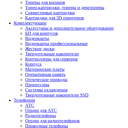
Тонеры для копиров
Тонер-картриджи, тонеры и девелоперы
Совместимые картриджи
Картриджи для 3D принтеров
Комплектующие
Аксессуары и дополнительное оборудование
БП для корпусов
Видеокарты
Видеокарты профессиональные
Жесткие диски
Твердотельные накопители
Контроллеры для серверов
Корпуса
Материнские платы
Оперативная память
Оптические приводы
Процессоры
Системы охлаждения
Твердотельные накопители SSD
Телефония
АТС
Опции для АТС
Радиотелефоны
Опции для радиотелефонов
Проводные телефоны