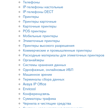
Телефоны
IP-телефоны настольные
IP-телефоны DECT
Принтеры
Принтеры карточные
Карточные принтеры
POS принтеры
Мобильные принтеры
Этикеточные принтеры
Принтеры высокого разрешения
Коммерческие и промышленные принтеры
Расходные материалы для этикеточных принтеров
Органайзеры
Системы хранения данных
Однофазные, онлайновые ИБП
Машинное зрение
Терминалы сбора данных
Avaya IP Office
Envicool
Конференцсвязь
Сумматоры трафика
Чернила и чистящие средства
Системы коронирования поверхности