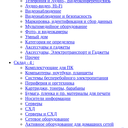
Телефония и Аудио-, Видеоконференцсвязь
Аудио-видео, Hi-Fi
Видеонаблюдение
Видеонаблюдение и безопасность
Маркировка, идентификация и сбор данных
Мультимедийное оборудование
Фото- и видеокамеры
Умный дом
Категория не определена
Аксессуары и гаджеты
Аксессуары, Электротранспорт и Гаджеты
Прочее
Склад - 4 :
Комплектующие для ПК
Компьютеры, ноутбуки, планшеты
Системы бесперебойного электропитания
Периферия и оргтехника
Картриджи, тонеры, барабаны
Бумага, пленка и пр. материалы для печати
Носители информации
Серверы
СХД
Серверы и СХД
Сетевое оборудование
Активное оборудование для домашних сетей