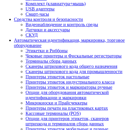
Комплект (клавиатура+мышь)
USB адаптеры
Смарт-часы
Средства контроля и безопасности
Видеонаблюдение и контроль среды
Датчики и аксессуары
СКУД
Автоматическая идентификация, маркировка, торговое
оборудование
Этикетки и Риббоны
Чековые принтеры и Фискальные регистраторы
Терминалы сбора данных
Сканеры штрихового кода общего назначения
Сканеры штрихового кода для промышленности
Принтеры этикеток настольные
Принтеры этикеток индустриального класса
Принтеры этикеток и маркираторы ручные
Опции для оборудования автоматической
идентификации и маркировки
Микрокиоски и Прайсчеккеры
Принтеры печати на пластиковых картах
Кассовые терминалы (POS)
Опции для принтеров этикеток, сканеров
штрихкода и терминалов сбора данных
Принтеры этикеток мобильные и ручные