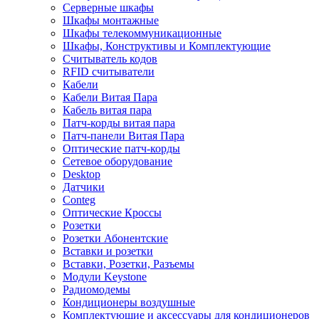
Серверные шкафы
Шкафы монтажные
Шкафы телекоммуникационные
Шкафы, Конструктивы и Комплектующие
Считыватель кодов
RFID считыватели
Кабели
Кабели Витая Пара
Кабель витая пара
Патч-корды витая пара
Патч-панели Витая Пара
Оптические патч-корды
Сетевое оборудование
Desktop
Датчики
Conteg
Оптические Кроссы
Розетки
Розетки Абонентские
Вставки и розетки
Вставки, Розетки, Разъемы
Модули Keystone
Радиомодемы
Кондиционеры воздушные
Комплектующие и аксессуары для кондиционеров