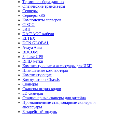
Терминал сбора данных
Оптические трансиверы
Серверы
Серверы x86
Компоненты серверов
CISCO
ЗИП
DAC\AOC кабели
ELTEX
DCN GLOBAL
Avaya Aura
BDCOM
3 phase UPS
RFID метки
Комплектующие и аксессуары для ИБП
Планшетные компьютеры
Комплектующие
Коммутаторы Chassis
Сканеры
Сканеры штрих кодов
3D сканеры
Стационарные сканеры для ритейла
Промышленные стационарные сканеры и
аксессуары
Батарейный модуль