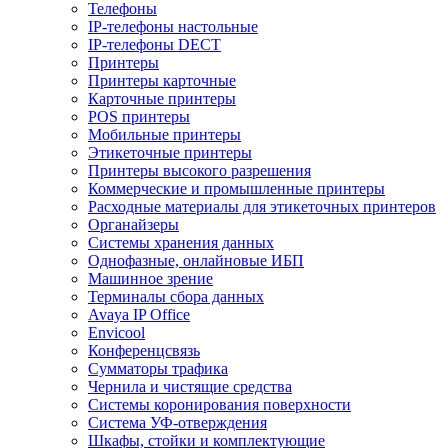
Телефоны
IP-телефоны настольные
IP-телефоны DECT
Принтеры
Принтеры карточные
Карточные принтеры
POS принтеры
Мобильные принтеры
Этикеточные принтеры
Принтеры высокого разрешения
Коммерческие и промышленные принтеры
Расходные материалы для этикеточных принтеров
Органайзеры
Системы хранения данных
Однофазные, онлайновые ИБП
Машинное зрение
Терминалы сбора данных
Avaya IP Office
Envicool
Конференцсвязь
Сумматоры трафика
Чернила и чистящие средства
Системы коронирования поверхности
Cистема УФ-отверждения
Шкафы, стойки и комплектующие