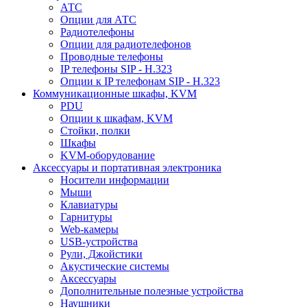
АТС
Опции для АТС
Радиотелефоны
Опции для радиотелефонов
Проводные телефоны
IP телефоны SIP - H.323
Опции к IP телефонам SIP - H.323
Коммуникационные шкафы, KVM
PDU
Опции к шкафам, KVM
Стойки, полки
Шкафы
KVM-оборудование
Аксессуары и портативная электроника
Носители информации
Мыши
Клавиатуры
Гарнитуры
Web-камеры
USB-устройства
Рули, Джойстики
Акустические системы
Аксессуары
Дополнительные полезные устройства
Наушники