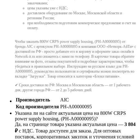
заказчиками;
цены указаны уже с НДС;
доставляем оборудование по Москве, Московской области и
регионам России;
при необходимости подготовим коммерческое предложение и счет на
оплату.
Чтобы заказать 800W CRPS power supply housing, (PH-A00000095) от
бренда AIC с артикулом PH-A00000095 в компании ООО «Нетворк-АйТи» с
доставкой по РФ - просто добавьте его в корзину и оформите заказ онлайн в
Network-it.ru или свяжитесь с нами по телефону. В карточке товара обратите
внимание на фото, отзывы покупателей и подробные характеристики, чтобы
убедиться в правильном выборе. Инструкцию на русском языке для PH-
A00000095, руководство пользователя и сертификаты можно посмотреть во
вкладке "Загрузки". Товар относится к категории «Блоки питания».
✔ Сроки доставки по РФ: Москва и Московская область — от 1 рабочего
дня, другие города РФ — от 2 до 5 рабочих дней.
Производитель
AIC
Код производителя
PH-A00000095
Указана ли на сайте актуальная цена на 800W CRPS
power supply housing, (PH-A00000095)?
Да, на странице товара указана актуальная цена —
3 804
₽
с НДС. Товар доступен для заказа. Для оптовых
поставок, корпоративных закупок и уточнения условий