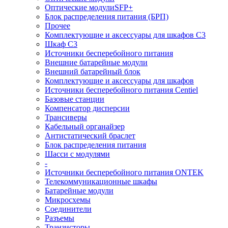
Оптические модулиSFP+
Блок распределения питания (БРП)
Прочее
Комплектующие и аксессуары для шкафов C3
Шкаф C3
Источники бесперебойного питания
Внешние батарейные модули
Внешний батарейный блок
Комплектующие и аксессуары для шкафов
Источники бесперебойного питания Centiel
Базовые станции
Компенсатор дисперсии
Трансиверы
Кабельный органайзер
Антистатический браслет
Блок распределения питания
Шасси с модулями
-
Источники бесперебойного питания ONTEK
Телекоммуникационные шкафы
Батарейные модули
Микросхемы
Соединители
Разъемы
Транзисторы