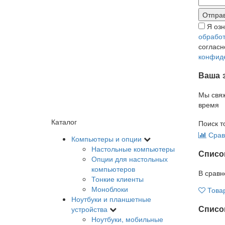
Я оз
обработ
соглас
конфид
Ваша 
Мы свя
время
Каталог
Поиск т
Срав
Компьютеры и опции
Настольные компьютеры
Списо
Опции для настольных
компьютеров
В сравн
Тонкие клиенты
Моноблоки
Това
Ноутбуки и планшетные
Список
устройства
Ноутбуки, мобильные