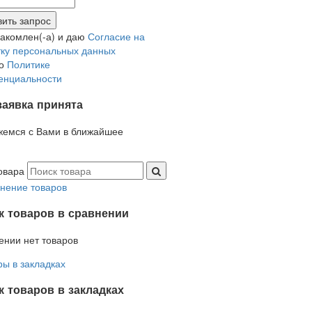
накомлен(-а) и даю
Согласие на
ку персональных данных
но
Политике
енциальности
заявка принята
жемся с Вами в ближайшее
овара
нение товаров
к товаров в сравнении
ении нет товаров
ры в закладках
 товаров в закладках