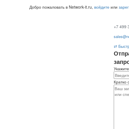
Добро пожаловать в Network-it.ru,
войдите
или
заре
+7 499 
sales@ne
⇄
Быстр
Отпр
запр
Укажите
Кратко 