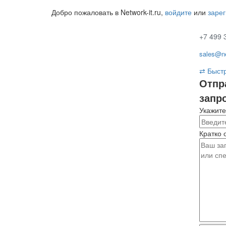
Добро пожаловать в Network-it.ru,
войдите
или
заре
+7 499 
sales@ne
⇄
Быстр
Отпр
запр
Укажите
Кратко 