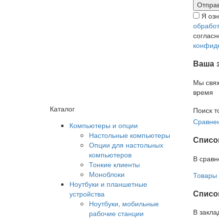
Я оз
обработ
соглас
конфид
Ваша 
Мы свя
время
Каталог
Поиск т
Сравнен
Компьютеры и опции
Настольные компьютеры
Списо
Опции для настольных
компьютеров
В сравн
Тонкие клиенты
Моноблоки
Товары 
Ноутбуки и планшетные
Список
устройства
Ноутбуки, мобильные
В закла
рабочие станции