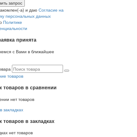
накомлен(-а) и даю
Согласие на
ку персональных данных
но
Политике
енциальности
заявка принята
жемся с Вами в ближайшее
овара
ие товаров
к товаров в сравнении
ении нет товаров
в закладках
 товаров в закладках
дках нет товаров