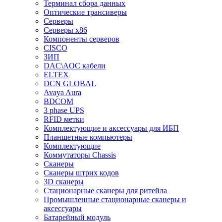
Терминал сбора данных
Оптические трансиверы
Серверы
Серверы x86
Компоненты серверов
CISCO
ЗИП
DAC\AOC кабели
ELTEX
DCN GLOBAL
Avaya Aura
BDCOM
3 phase UPS
RFID метки
Комплектующие и аксессуары для ИБП
Планшетные компьютеры
Комплектующие
Коммутаторы Chassis
Сканеры
Сканеры штрих кодов
3D сканеры
Стационарные сканеры для ритейла
Промышленные стационарные сканеры и
аксессуары
Батарейный модуль