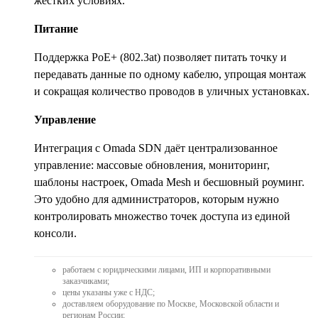
жёстких условиях.
Питание
Поддержка PoE+ (802.3at) позволяет питать точку и
передавать данные по одному кабелю, упрощая монтаж
и сокращая количество проводов в уличных установках.
Управление
Интеграция с Omada SDN даёт централизованное
управление: массовые обновления, мониторинг,
шаблоны настроек, Omada Mesh и бесшовный роуминг.
Это удобно для администраторов, которым нужно
контролировать множество точек доступа из единой
консоли.
работаем с юридическими лицами, ИП и корпоративными
заказчиками;
цены указаны уже с НДС;
доставляем оборудование по Москве, Московской области и
регионам России;