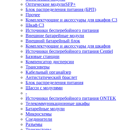
Оптические модулиSFP+
Блок распределения питания (БРП)
Прочее
Комплектующие и аксессуары для шкафов C3
Шкаф C3
Источники бесперебойного питания
Внешние батарейные модули
Внешний батарейный блок
Комплектующие и аксессуары для шкафов
Источники бесперебойного питания Centiel
Базовые станции
Компенсатор дисперсии
Трансиверы
Кабельный органайзер
Антистатический браслет
Блок распределения питания
Шасси с модулями
-
Источники бесперебойного питания ONTEK
Телекоммуникационные шкафы
Батарейные модули
Микросхемы
Соединители
Разъемы
Транзисторы