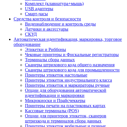
Комплект (клавиатура+мышь)
USB адаптеры
Смарт-часы
Средства контроля и безопасности
Видеонаблюдение и контроль среды
Датчики и аксессуары
СКУД
Автоматическая идентификация, маркировка, торговое
оборудование
Этикетки и Риббоны
Чековые принтеры и Фискальные регистраторы
Терминалы сбора данных
Сканеры штрихового кода общего назначения
Сканеры штрихового кода для промышленности
Принтеры этикеток настольные
Принтеры этикеток индустриального класса
Принтеры этикеток и маркираторы ручные
Опции для оборудования автоматической
идентификации и маркировки
Микрокиоски и Прайсчеккеры
Принтеры печати на пластиковых картах
Кассовые терминалы (POS)
Опции для принтеров этикеток, сканеров
штрихкода и терминалов сбора данных
Принтеры этикеток мобильные и ручные