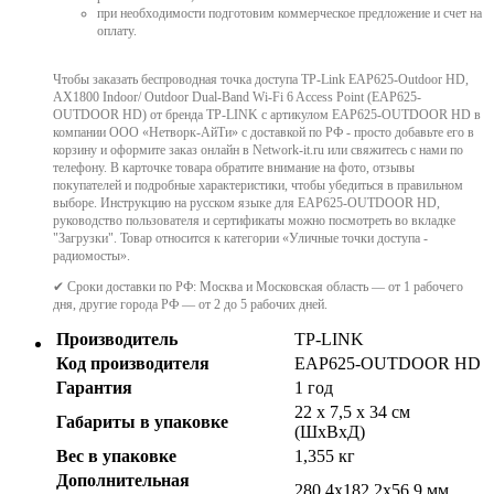
при необходимости подготовим коммерческое предложение и счет на
оплату.
Чтобы заказать беспроводная точка доступа TP-Link EAP625-Outdoor HD,
AX1800 Indoor/ Outdoor Dual-Band Wi-Fi 6 Access Point (EAP625-
OUTDOOR HD) от бренда TP-LINK с артикулом EAP625-OUTDOOR HD в
компании ООО «Нетворк-АйТи» с доставкой по РФ - просто добавьте его в
корзину и оформите заказ онлайн в Network-it.ru или свяжитесь с нами по
телефону. В карточке товара обратите внимание на фото, отзывы
покупателей и подробные характеристики, чтобы убедиться в правильном
выборе. Инструкцию на русском языке для EAP625-OUTDOOR HD,
руководство пользователя и сертификаты можно посмотреть во вкладке
"Загрузки". Товар относится к категории «Уличные точки доступа -
радиомосты».
✔ Сроки доставки по РФ: Москва и Московская область — от 1 рабочего
дня, другие города РФ — от 2 до 5 рабочих дней.
Производитель
TP-LINK
Код производителя
EAP625-OUTDOOR HD
Гарантия
1 год
22 x 7,5 x 34 см
Габариты в упаковке
(ШхВхД)
Вес в упаковке
1,355 кг
Дополнительная
280.4х182.2х56.9 мм