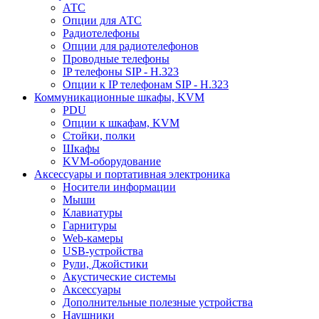
АТС
Опции для АТС
Радиотелефоны
Опции для радиотелефонов
Проводные телефоны
IP телефоны SIP - H.323
Опции к IP телефонам SIP - H.323
Коммуникационные шкафы, KVM
PDU
Опции к шкафам, KVM
Стойки, полки
Шкафы
KVM-оборудование
Аксессуары и портативная электроника
Носители информации
Мыши
Клавиатуры
Гарнитуры
Web-камеры
USB-устройства
Рули, Джойстики
Акустические системы
Аксессуары
Дополнительные полезные устройства
Наушники