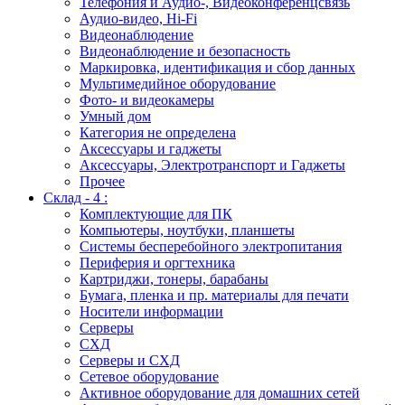
Телефония и Аудио-, Видеоконференцсвязь
Аудио-видео, Hi-Fi
Видеонаблюдение
Видеонаблюдение и безопасность
Маркировка, идентификация и сбор данных
Мультимедийное оборудование
Фото- и видеокамеры
Умный дом
Категория не определена
Аксессуары и гаджеты
Аксессуары, Электротранспорт и Гаджеты
Прочее
Склад - 4 :
Комплектующие для ПК
Компьютеры, ноутбуки, планшеты
Системы бесперебойного электропитания
Периферия и оргтехника
Картриджи, тонеры, барабаны
Бумага, пленка и пр. материалы для печати
Носители информации
Серверы
СХД
Серверы и СХД
Сетевое оборудование
Активное оборудование для домашних сетей