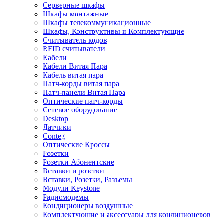
Серверные шкафы
Шкафы монтажные
Шкафы телекоммуникационные
Шкафы, Конструктивы и Комплектующие
Считыватель кодов
RFID считыватели
Кабели
Кабели Витая Пара
Кабель витая пара
Патч-корды витая пара
Патч-панели Витая Пара
Оптические патч-корды
Сетевое оборудование
Desktop
Датчики
Conteg
Оптические Кроссы
Розетки
Розетки Абонентские
Вставки и розетки
Вставки, Розетки, Разъемы
Модули Keystone
Радиомодемы
Кондиционеры воздушные
Комплектующие и аксессуары для кондиционеров