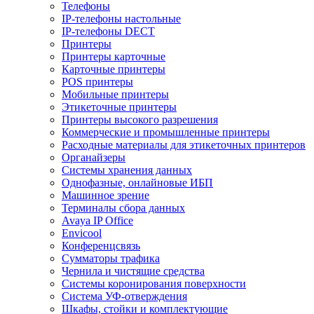
Телефоны
IP-телефоны настольные
IP-телефоны DECT
Принтеры
Принтеры карточные
Карточные принтеры
POS принтеры
Мобильные принтеры
Этикеточные принтеры
Принтеры высокого разрешения
Коммерческие и промышленные принтеры
Расходные материалы для этикеточных принтеров
Органайзеры
Системы хранения данных
Однофазные, онлайновые ИБП
Машинное зрение
Терминалы сбора данных
Avaya IP Office
Envicool
Конференцсвязь
Сумматоры трафика
Чернила и чистящие средства
Системы коронирования поверхности
Cистема УФ-отверждения
Шкафы, стойки и комплектующие