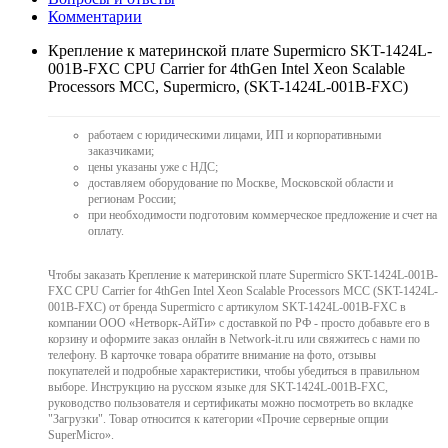
Комментарии
Крепление к материнской плате Supermicro SKT-1424L-
001B-FXC CPU Carrier for 4thGen Intel Xeon Scalable
Processors MCC, Supermicro, (SKT-1424L-001B-FXC)
работаем с юридическими лицами, ИП и корпоративными
заказчиками;
цены указаны уже с НДС;
доставляем оборудование по Москве, Московской области и
регионам России;
при необходимости подготовим коммерческое предложение и счет на
оплату.
Чтобы заказать Крепление к материнской плате Supermicro SKT-1424L-001B-
FXC CPU Carrier for 4thGen Intel Xeon Scalable Processors MCC (SKT-1424L-
001B-FXC) от бренда Supermicro с артикулом SKT-1424L-001B-FXC в
компании ООО «Нетворк-АйТи» с доставкой по РФ - просто добавьте его в
корзину и оформите заказ онлайн в Network-it.ru или свяжитесь с нами по
телефону. В карточке товара обратите внимание на фото, отзывы
покупателей и подробные характеристики, чтобы убедиться в правильном
выборе. Инструкцию на русском языке для SKT-1424L-001B-FXC,
руководство пользователя и сертификаты можно посмотреть во вкладке
"Загрузки". Товар относится к категории «Прочие серверные опции
SuperMicro».