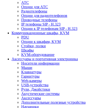
АТС
Опции для АТС
Радиотелефоны
Опции для радиотелефонов
Проводные телефоны
IP телефоны SIP - H.323
Опции к IP телефонам SIP - H.323
Коммуникационные шкафы, KVM
PDU
Опции к шкафам, KVM
Стойки, полки
Шкафы
KVM-оборудование
Аксессуары и портативная электроника
Носители информации
Мыши
Клавиатуры
Гарнитуры
Web-камеры
USB-устройства
Рули, Джойстики
Акустические системы
Аксессуары
Дополнительные полезные устройства
Наушники