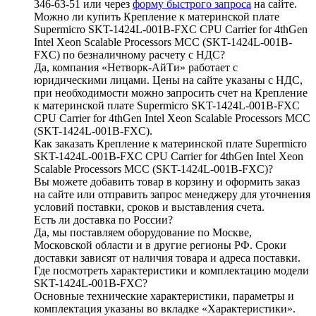
346-63-51 или через
форму быстрого запроса
на сайте.
Можно ли купить Крепление к материнской плате
Supermicro SKT-1424L-001B-FXC CPU Carrier for 4thGen
Intel Xeon Scalable Processors MCC (SKT-1424L-001B-
FXC) по безналичному расчету с НДС?
Да, компания «Нетворк-АйТи» работает с
юридическими лицами. Цены на сайте указаны с НДС,
при необходимости можно запросить счет на Крепление
к материнской плате Supermicro SKT-1424L-001B-FXC
CPU Carrier for 4thGen Intel Xeon Scalable Processors MCC
(SKT-1424L-001B-FXC).
Как заказать Крепление к материнской плате Supermicro
SKT-1424L-001B-FXC CPU Carrier for 4thGen Intel Xeon
Scalable Processors MCC (SKT-1424L-001B-FXC)?
Вы можете добавить товар в корзину и оформить заказ
на сайте или отправить запрос менеджеру для уточнения
условий поставки, сроков и выставления счета.
Есть ли доставка по России?
Да, мы поставляем оборудование по Москве,
Московской области и в другие регионы РФ. Сроки
доставки зависят от наличия товара и адреса поставки.
Где посмотреть характеристики и комплектацию модели
SKT-1424L-001B-FXC?
Основные технические характеристики, параметры и
комплектация указаны во вкладке «Характеристики».