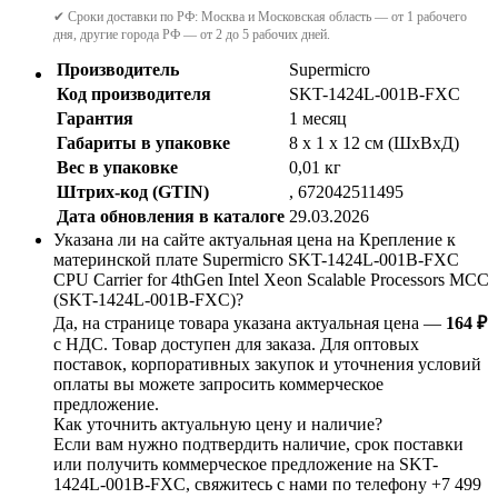
✔ Сроки доставки по РФ: Москва и Московская область — от 1 рабочего
дня, другие города РФ — от 2 до 5 рабочих дней.
Производитель
Supermicro
Код производителя
SKT-1424L-001B-FXC
Гарантия
1 месяц
Габариты в упаковке
8 x 1 x 12 см (ШхВхД)
Вес в упаковке
0,01 кг
Штрих-код (GTIN)
, 672042511495
Дата обновления в каталоге
29.03.2026
Указана ли на сайте актуальная цена на Крепление к
материнской плате Supermicro SKT-1424L-001B-FXC
CPU Carrier for 4thGen Intel Xeon Scalable Processors MCC
(SKT-1424L-001B-FXC)?
Да, на странице товара указана актуальная цена —
164 ₽
с НДС. Товар доступен для заказа. Для оптовых
поставок, корпоративных закупок и уточнения условий
оплаты вы можете запросить коммерческое
предложение.
Как уточнить актуальную цену и наличие?
Если вам нужно подтвердить наличие, срок поставки
или получить коммерческое предложение на SKT-
1424L-001B-FXC, свяжитесь с нами по телефону +7 499