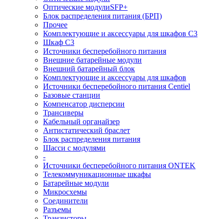
Оптические модулиSFP+
Блок распределения питания (БРП)
Прочее
Комплектующие и аксессуары для шкафов C3
Шкаф C3
Источники бесперебойного питания
Внешние батарейные модули
Внешний батарейный блок
Комплектующие и аксессуары для шкафов
Источники бесперебойного питания Centiel
Базовые станции
Компенсатор дисперсии
Трансиверы
Кабельный органайзер
Антистатический браслет
Блок распределения питания
Шасси с модулями
-
Источники бесперебойного питания ONTEK
Телекоммуникационные шкафы
Батарейные модули
Микросхемы
Соединители
Разъемы
Транзисторы