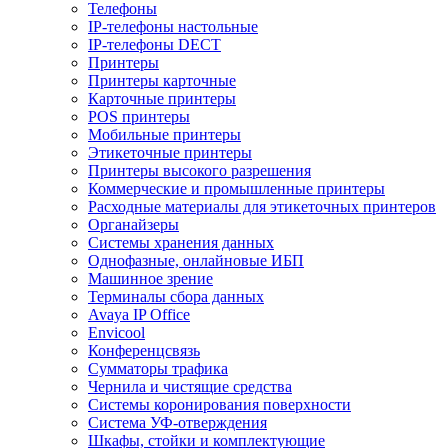
Телефоны
IP-телефоны настольные
IP-телефоны DECT
Принтеры
Принтеры карточные
Карточные принтеры
POS принтеры
Мобильные принтеры
Этикеточные принтеры
Принтеры высокого разрешения
Коммерческие и промышленные принтеры
Расходные материалы для этикеточных принтеров
Органайзеры
Системы хранения данных
Однофазные, онлайновые ИБП
Машинное зрение
Терминалы сбора данных
Avaya IP Office
Envicool
Конференцсвязь
Сумматоры трафика
Чернила и чистящие средства
Системы коронирования поверхности
Cистема УФ-отверждения
Шкафы, стойки и комплектующие