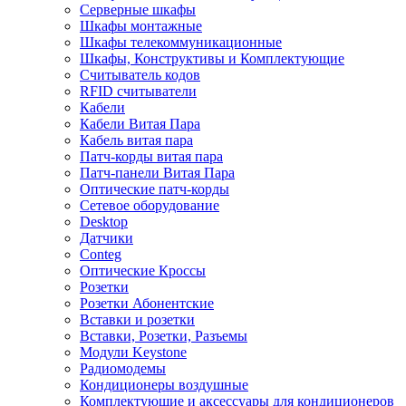
Серверные шкафы
Шкафы монтажные
Шкафы телекоммуникационные
Шкафы, Конструктивы и Комплектующие
Считыватель кодов
RFID считыватели
Кабели
Кабели Витая Пара
Кабель витая пара
Патч-корды витая пара
Патч-панели Витая Пара
Оптические патч-корды
Сетевое оборудование
Desktop
Датчики
Conteg
Оптические Кроссы
Розетки
Розетки Абонентские
Вставки и розетки
Вставки, Розетки, Разъемы
Модули Keystone
Радиомодемы
Кондиционеры воздушные
Комплектующие и аксессуары для кондиционеров