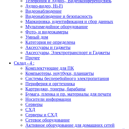
Телефония и Аудио-, Видеоконференцсвязь
Аудио-видео, Hi-Fi
Видеонаблюдение
Видеонаблюдение и безопасность
Маркировка, идентификация и сбор данных
Мультимедийное оборудование
Фото- и видеокамеры
Умный дом
Категория не определена
Аксессуары и гаджеты
Аксессуары, Электротранспорт и Гаджеты
Прочее
Склад - 4 :
Комплектующие для ПК
Компьютеры, ноутбуки, планшеты
Системы бесперебойного электропитания
Периферия и оргтехника
Картриджи, тонеры, барабаны
Бумага, пленка и пр. материалы для печати
Носители информации
Серверы
СХД
Серверы и СХД
Сетевое оборудование
Активное оборудование для домашних сетей