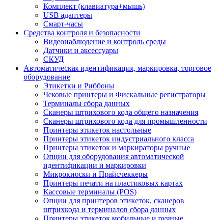
Комплект (клавиатура+мышь)
USB адаптеры
Смарт-часы
Средства контроля и безопасности
Видеонаблюдение и контроль среды
Датчики и аксессуары
СКУД
Автоматическая идентификация, маркировка, торговое
оборудование
Этикетки и Риббоны
Чековые принтеры и Фискальные регистраторы
Терминалы сбора данных
Сканеры штрихового кода общего назначения
Сканеры штрихового кода для промышленности
Принтеры этикеток настольные
Принтеры этикеток индустриального класса
Принтеры этикеток и маркираторы ручные
Опции для оборудования автоматической
идентификации и маркировки
Микрокиоски и Прайсчеккеры
Принтеры печати на пластиковых картах
Кассовые терминалы (POS)
Опции для принтеров этикеток, сканеров
штрихкода и терминалов сбора данных
Принтеры этикеток мобильные и ручные