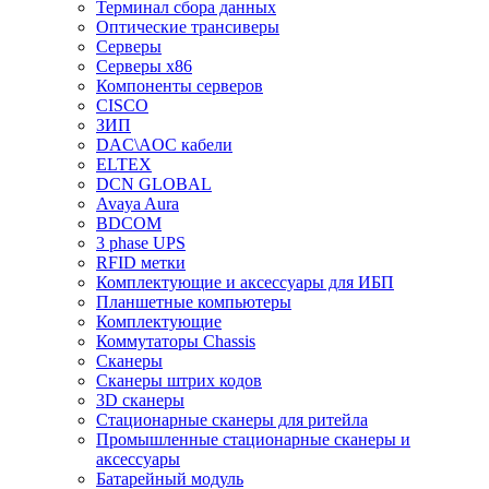
Терминал сбора данных
Оптические трансиверы
Серверы
Серверы x86
Компоненты серверов
CISCO
ЗИП
DAC\AOC кабели
ELTEX
DCN GLOBAL
Avaya Aura
BDCOM
3 phase UPS
RFID метки
Комплектующие и аксессуары для ИБП
Планшетные компьютеры
Комплектующие
Коммутаторы Chassis
Сканеры
Сканеры штрих кодов
3D сканеры
Стационарные сканеры для ритейла
Промышленные стационарные сканеры и
аксессуары
Батарейный модуль