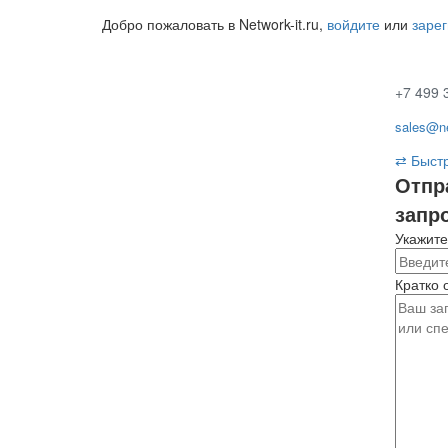
Добро пожаловать в Network-it.ru,
войдите
или
заре
+7 499 
sales@ne
⇄
Быстр
Отпр
запр
Укажите
Кратко 