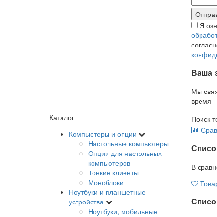
Я оз
обработ
соглас
конфид
Ваша 
Мы свя
время
Каталог
Поиск т
Срав
Компьютеры и опции
Настольные компьютеры
Списо
Опции для настольных
компьютеров
В сравн
Тонкие клиенты
Моноблоки
Това
Ноутбуки и планшетные
Список
устройства
Ноутбуки, мобильные