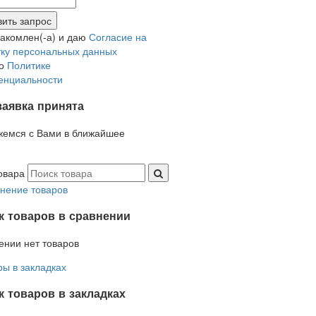
накомлен(-а) и даю
Согласие на
ку персональных данных
но
Политике
енциальности
заявка принята
жемся с Вами в ближайшее
овара
нение товаров
к товаров в сравнении
ении нет товаров
ры в закладках
 товаров в закладках