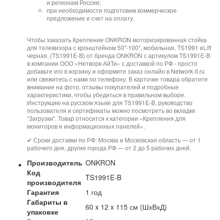
и регионам России;
при необходимости подготовим коммерческое
предложение и счет на оплату.
Чтобы заказать Крепление ONKRON моторизированная стойка
для телевизора с кронштейном 50"-100", мобильная, TS1991 eLift
черная, (TS1991E-B) от бренда ONKRON с артикулом TS1991E-B
в компании ООО «Нетворк-АйТи» с доставкой по РФ - просто
добавьте его в корзину и оформите заказ онлайн в Network-it.ru
или свяжитесь с нами по телефону. В карточке товара обратите
внимание на фото, отзывы покупателей и подробные
характеристики, чтобы убедиться в правильном выборе.
Инструкцию на русском языке для TS1991E-B, руководство
пользователя и сертификаты можно посмотреть во вкладке
"Загрузки". Товар относится к категории «Крепления для
мониторов и информационных панелей».
✔ Сроки доставки по РФ: Москва и Московская область — от 1
рабочего дня, другие города РФ — от 2 до 5 рабочих дней.
Производитель
ONKRON
Код
TS1991E-B
производителя
Гарантия
1 год
Габариты в
60 x 12 x 115 см (ШхВхД)
упаковке