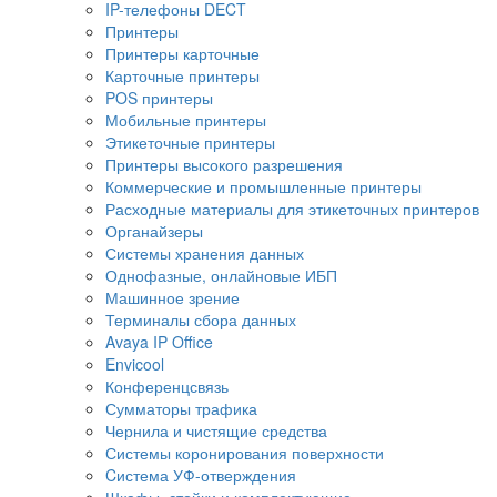
IP-телефоны DECT
Принтеры
Принтеры карточные
Карточные принтеры
POS принтеры
Мобильные принтеры
Этикеточные принтеры
Принтеры высокого разрешения
Коммерческие и промышленные принтеры
Расходные материалы для этикеточных принтеров
Органайзеры
Системы хранения данных
Однофазные, онлайновые ИБП
Машинное зрение
Терминалы сбора данных
Avaya IP Office
Envicool
Конференцсвязь
Сумматоры трафика
Чернила и чистящие средства
Системы коронирования поверхности
Cистема УФ-отверждения
Шкафы, стойки и комплектующие