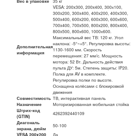
Вес в упаковке
35 кг
VESA: 200x300, 200x400, 300х100,
300x200, 300x400, 400x200, 400x300,
500x400, 600x200, 600x300, 600х600,
700x400, 700x500, 800x200, 800x400,
800x500, 800х600, 1000х600.
Максимальный вес ТВ: 120 кг. Угол
наклона: -5°~+5°. Регулировка высоты:
Дополнительная
1130-1600 мм. Скорость
информация
перемещения: 27 мм/с. Мощность
мотора: 52 Вт. Дальность действия
пульта ДУ: 5м. Степень защиты: IP20.
Полка для AV в комплекте.
Регулировка полки по высоте.
Оснащена колёсами с блокировкой
движения
Совместимость
ТВ, интерактивная панель
Назначение
Моторизированная мобильная стойка
Штрих-код
4262392440109
(GTIN)
Диагональ
50-100
экрана, дюйм
VESA 200x200
Да