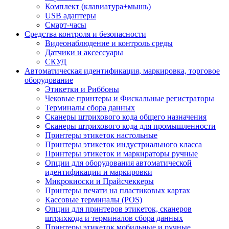
Комплект (клавиатура+мышь)
USB адаптеры
Смарт-часы
Средства контроля и безопасности
Видеонаблюдение и контроль среды
Датчики и аксессуары
СКУД
Автоматическая идентификация, маркировка, торговое
оборудование
Этикетки и Риббоны
Чековые принтеры и Фискальные регистраторы
Терминалы сбора данных
Сканеры штрихового кода общего назначения
Сканеры штрихового кода для промышленности
Принтеры этикеток настольные
Принтеры этикеток индустриального класса
Принтеры этикеток и маркираторы ручные
Опции для оборудования автоматической
идентификации и маркировки
Микрокиоски и Прайсчеккеры
Принтеры печати на пластиковых картах
Кассовые терминалы (POS)
Опции для принтеров этикеток, сканеров
штрихкода и терминалов сбора данных
Принтеры этикеток мобильные и ручные