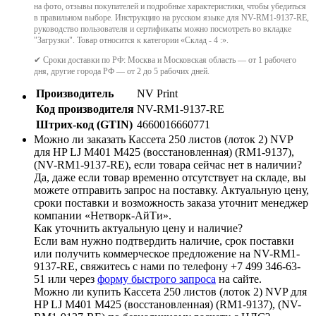
на фото, отзывы покупателей и подробные характеристики, чтобы убедиться
в правильном выборе. Инструкцию на русском языке для NV-RM1-9137-RE,
руководство пользователя и сертификаты можно посмотреть во вкладке
"Загрузки". Товар относится к категории «Склад - 4 :».
✔ Сроки доставки по РФ: Москва и Московская область — от 1 рабочего
дня, другие города РФ — от 2 до 5 рабочих дней.
Производитель
NV Print
Код производителя
NV-RM1-9137-RE
Штрих-код (GTIN)
4660016660771
Можно ли заказать Кассета 250 листов (лоток 2) NVP
для HP LJ M401 M425 (восстановленная) (RM1-9137),
(NV-RM1-9137-RE), если товара сейчас нет в наличии?
Да, даже если товар временно отсутствует на складе, вы
можете отправить запрос на поставку. Актуальную цену,
сроки поставки и возможность заказа уточнит менеджер
компании «Нетворк-АйТи».
Как уточнить актуальную цену и наличие?
Если вам нужно подтвердить наличие, срок поставки
или получить коммерческое предложение на NV-RM1-
9137-RE, свяжитесь с нами по телефону +7 499 346-63-
51 или через
форму быстрого запроса
на сайте.
Можно ли купить Кассета 250 листов (лоток 2) NVP для
HP LJ M401 M425 (восстановленная) (RM1-9137), (NV-