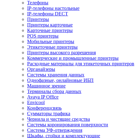
Телефоны
IP-телефоны настольные
IP-телефоны DECT
Принтеры
Принтеры карточные
Карточные принтеры
POS принтеры
Мобильные принтеры
Этикеточные принтеры
Принтеры высокого разрешения
Коммерческие и промышленные принтеры
Расходные материалы для этикеточных принтеров
Органайзеры
Системы хранения данных
Однофазные, онлайновые ИБП
Машинное зрение
Терминалы сбора данных
Avaya IP Office
Envicool
Конференцсвязь
Сумматоры трафика
Чернила и чистящие средства
Системы коронирования поверхности
Cистема УФ-отверждения
Шкафы, стойки и комплектующие