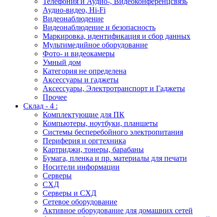
Телефония и Аудио-, Видеоконференцсвязь
Аудио-видео, Hi-Fi
Видеонаблюдение
Видеонаблюдение и безопасность
Маркировка, идентификация и сбор данных
Мультимедийное оборудование
Фото- и видеокамеры
Умный дом
Категория не определена
Аксессуары и гаджеты
Аксессуары, Электротранспорт и Гаджеты
Прочее
Склад - 4 :
Комплектующие для ПК
Компьютеры, ноутбуки, планшеты
Системы бесперебойного электропитания
Периферия и оргтехника
Картриджи, тонеры, барабаны
Бумага, пленка и пр. материалы для печати
Носители информации
Серверы
СХД
Серверы и СХД
Сетевое оборудование
Активное оборудование для домашних сетей