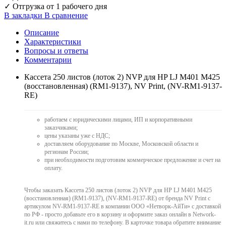
✓
Отгрузка от 1 рабочего дня
В закладки
В сравнение
Описание
Характеристики
Вопросы и ответы
Комментарии
Кассета 250 листов (лоток 2) NVP для HP LJ M401 M425
(восстановленная) (RM1-9137), NV Print, (NV-RM1-9137-
RE)
работаем с юридическими лицами, ИП и корпоративными
заказчиками;
цены указаны уже с НДС;
доставляем оборудование по Москве, Московской области и
регионам России;
при необходимости подготовим коммерческое предложение и счет на
оплату.
Чтобы заказать Кассета 250 листов (лоток 2) NVP для HP LJ M401 M425
(восстановленная) (RM1-9137), (NV-RM1-9137-RE) от бренда NV Print с
артикулом NV-RM1-9137-RE в компании ООО «Нетворк-АйТи» с доставкой
по РФ - просто добавьте его в корзину и оформите заказ онлайн в Network-
it.ru или свяжитесь с нами по телефону. В карточке товара обратите внимание