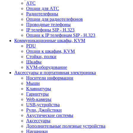
АТС
Опции для АТС
Радиотелефоны
Опции для радиотелефонов
Проводные телефоны
IP телефоны SIP - H.323
Опции к IP телефонам SIP - H.323
Коммуникационные шкафы, KVM
PDU
Опции к шкафам, KVM
Стойки, полки
Шкафы
KVM-оборудование
Аксессуары и портативная электроника
Носители информации
Мыши
Клавиатуры
Гарнитуры
Web-камеры
USB-устройства
Рули, Джойстики
Акустические системы
Аксессуары
Дополнительные полезные устройства
Наушники