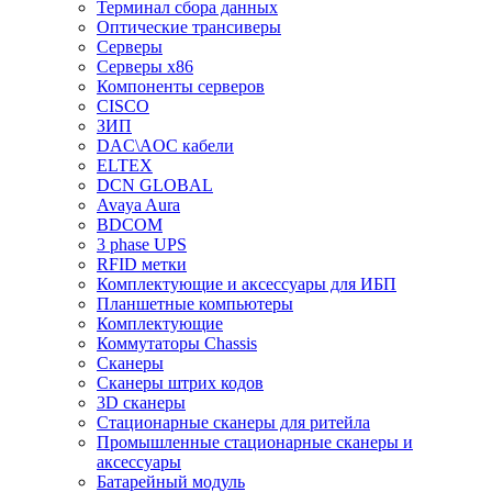
Терминал сбора данных
Оптические трансиверы
Серверы
Серверы x86
Компоненты серверов
CISCO
ЗИП
DAC\AOC кабели
ELTEX
DCN GLOBAL
Avaya Aura
BDCOM
3 phase UPS
RFID метки
Комплектующие и аксессуары для ИБП
Планшетные компьютеры
Комплектующие
Коммутаторы Chassis
Сканеры
Сканеры штрих кодов
3D сканеры
Стационарные сканеры для ритейла
Промышленные стационарные сканеры и
аксессуары
Батарейный модуль