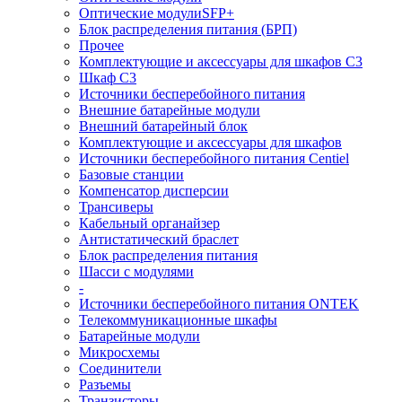
Оптические модулиSFP+
Блок распределения питания (БРП)
Прочее
Комплектующие и аксессуары для шкафов C3
Шкаф C3
Источники бесперебойного питания
Внешние батарейные модули
Внешний батарейный блок
Комплектующие и аксессуары для шкафов
Источники бесперебойного питания Centiel
Базовые станции
Компенсатор дисперсии
Трансиверы
Кабельный органайзер
Антистатический браслет
Блок распределения питания
Шасси с модулями
-
Источники бесперебойного питания ONTEK
Телекоммуникационные шкафы
Батарейные модули
Микросхемы
Соединители
Разъемы
Транзисторы