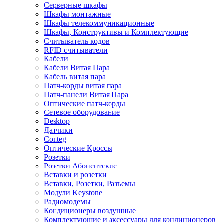
Серверные шкафы
Шкафы монтажные
Шкафы телекоммуникационные
Шкафы, Конструктивы и Комплектующие
Считыватель кодов
RFID считыватели
Кабели
Кабели Витая Пара
Кабель витая пара
Патч-корды витая пара
Патч-панели Витая Пара
Оптические патч-корды
Сетевое оборудование
Desktop
Датчики
Conteg
Оптические Кроссы
Розетки
Розетки Абонентские
Вставки и розетки
Вставки, Розетки, Разъемы
Модули Keystone
Радиомодемы
Кондиционеры воздушные
Комплектующие и аксессуары для кондиционеров