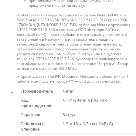
при необходимости подготовим коммерческое
предложение и счет на оплату.
Чтобы заказать Твердотельный накопитель Netac N930E Pro
PCIe 3 x4 M.2 2280 NVMe 3D NAND SSD 512GB, R/ W up to 2080/
1700MB/ s, (NT01N930E-512G-E4X) от бренда Netac с артикулом
NT01N930E-512G-E4X в компании ООО «Нетворк-АйТи» с
доставкой по РФ - просто добавьте его в корзину и оформите
заказ онлайн в Network-it.ru или свяжитесь с нами по
телефону. В карточке товара обратите внимание на фото,
отзывы покупателей и подробные характеристики, чтобы
убедиться в правильном выборе. Инструкцию на русском
языке для NT01N930E-512G-E4X, руководство пользователя и
сертификаты можно посмотреть во вкладке "Загрузки". Товар
относится к категории «SSD M.2».
✔ Сроки доставки по РФ: Москва и Московская область — от 1
рабочего дня, другие города РФ — от 2 до 5 рабочих дней.
Производитель
Netac
Код
NT01N930E-512G-E4X
производителя
Гарантия
3 года
Габариты в
1.5 x 13 x 6.5 см (ШхВхД)
упаковке