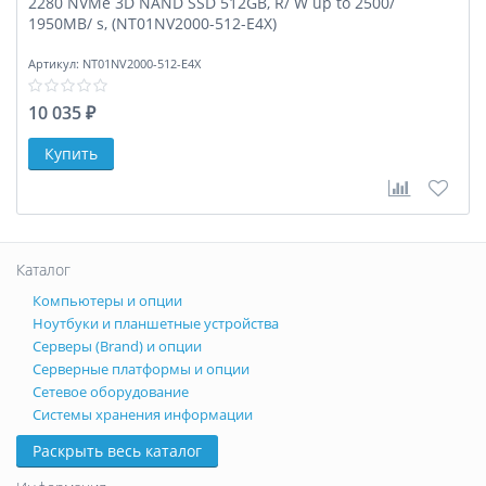
2280 NVMe 3D NAND SSD 512GB, R/ W up to 2500/
1950MB/ s, (NT01NV2000-512-E4X)
Артикул:
NT01NV2000-512-E4X
10 035 ₽
В сравне
В за
Каталог
Компьютеры и опции
Ноутбуки и планшетные устройства
Серверы (Brand) и опции
Серверные платформы и опции
Сетевое оборудование
Системы хранения информации
Раскрыть весь каталог