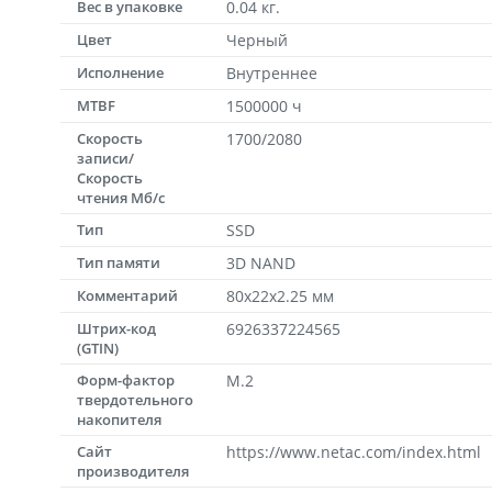
Вес в упаковке
0.04 кг.
Цвет
Черный
Исполнение
Внутреннее
MTBF
1500000 ч
Скорость
1700/2080
записи/
Скорость
чтения Мб/с
Тип
SSD
Тип памяти
3D NAND
Комментарий
80x22x2.25 мм
Штрих-код
6926337224565
(GTIN)
Форм-фактор
M.2
твердотельного
накопителя
Сайт
https://www.netac.com/index.html
производителя