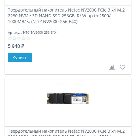
Твердотельный накопитель Netac NV2000 PCIe 3 x4 M.2
2280 NVMe 3D NAND SSD 256GB, R/ W up to 2500/
1000MB/ s, (NT01NV2000-256-E4X)
Артикул:
NT01NV2000-256-E4X
5 940 ₽
В сравне
В за
Твердотельный накопитель Netac NV2000 PCIe 3 x4 M.2