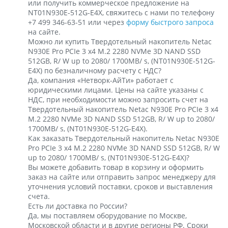
или получить коммерческое предложение на
NT01N930E-512G-E4X, свяжитесь с нами по телефону
+7 499 346-63-51 или через
форму быстрого запроса
на сайте.
Можно ли купить Твердотельный накопитель Netac
N930E Pro PCIe 3 x4 M.2 2280 NVMe 3D NAND SSD
512GB, R/ W up to 2080/ 1700MB/ s, (NT01N930E-512G-
E4X) по безналичному расчету с НДС?
Да, компания «Нетворк-АйТи» работает с
юридическими лицами. Цены на сайте указаны с
НДС, при необходимости можно запросить счет на
Твердотельный накопитель Netac N930E Pro PCIe 3 x4
M.2 2280 NVMe 3D NAND SSD 512GB, R/ W up to 2080/
1700MB/ s, (NT01N930E-512G-E4X).
Как заказать Твердотельный накопитель Netac N930E
Pro PCIe 3 x4 M.2 2280 NVMe 3D NAND SSD 512GB, R/ W
up to 2080/ 1700MB/ s, (NT01N930E-512G-E4X)?
Вы можете добавить товар в корзину и оформить
заказ на сайте или отправить запрос менеджеру для
уточнения условий поставки, сроков и выставления
счета.
Есть ли доставка по России?
Да, мы поставляем оборудование по Москве,
Московской области и в другие регионы РФ. Сроки