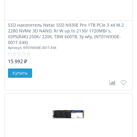
SSD накопитель Netac SSD N930E Pro 1TB PCIe 3 x4 M.2
2280 NVMe 3D NAND, R/ W up to 2130/ 1720MB/ s,
IOPS(R4K) 250K/ 220K, TBW 600TB, 3y wty, (NT01N930E-
001T-E4X)
Артикул:
NT01N930E-001T-E4X
15 992 ₽
В сравне
В за