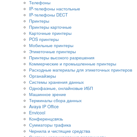
Телефоны
IP-телефоны настольные
IP-телефоны DECT
Принтеры
Принтеры карточные
Карточные принтеры
POS принтеры
Мобильные принтеры
Этикеточные принтеры
Принтеры высокого разрешения
Коммерческие и промышленные принтеры
Расходные материалы для этикеточных принтеров
Органайзеры
Системы хранения данных
Однофазные, онлайновые ИБП
Машинное зрение
Терминалы сбора данных
Avaya IP Office
Envicool
Конференцсвязь
Сумматоры трафика
Чернила и чистящие средства
Системы коронирования поверхности