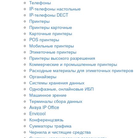
Телефоны
IP-телефоны настольные
IP-телефоны DECT
Принтеры
Принтеры карточные
Карточные принтеры
POS принтеры
Мобильные принтеры
Этикеточные принтеры
Принтеры высокого разрешения
Коммерческие и промышленные принтеры
Расходные материалы для этикеточных принтеров
Органайзеры
Системы хранения данных
Однофазные, онлайновые ИБП
Машинное зрение
Терминалы сбора данных
Avaya IP Office
Envicool
Конференцсвязь
Сумматоры трафика
Чернила и чистящие средства
Системы коронирования поверхности