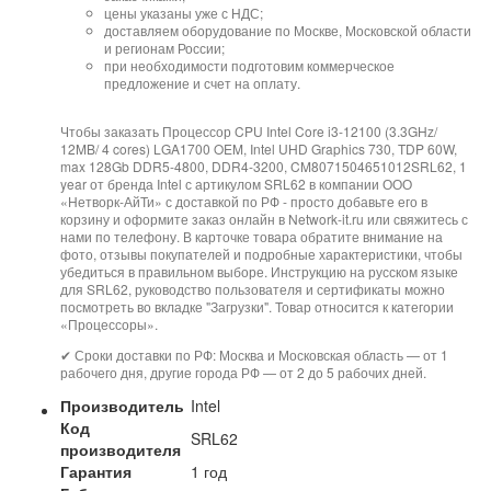
цены указаны уже с НДС;
доставляем оборудование по Москве, Московской области
и регионам России;
при необходимости подготовим коммерческое
предложение и счет на оплату.
Чтобы заказать Процессор CPU Intel Core i3-12100 (3.3GHz/
12MB/ 4 cores) LGA1700 OEM, Intel UHD Graphics 730, TDP 60W,
max 128Gb DDR5-4800, DDR4-3200, CM8071504651012SRL62, 1
year от бренда Intel с артикулом SRL62 в компании ООО
«Нетворк-АйТи» с доставкой по РФ - просто добавьте его в
корзину и оформите заказ онлайн в Network-it.ru или свяжитесь с
нами по телефону. В карточке товара обратите внимание на
фото, отзывы покупателей и подробные характеристики, чтобы
убедиться в правильном выборе. Инструкцию на русском языке
для SRL62, руководство пользователя и сертификаты можно
посмотреть во вкладке "Загрузки". Товар относится к категории
«Процессоры».
✔ Сроки доставки по РФ: Москва и Московская область — от 1
рабочего дня, другие города РФ — от 2 до 5 рабочих дней.
Производитель
Intel
Код
SRL62
производителя
Гарантия
1 год