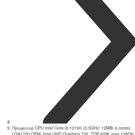
Процессор CPU Intel Core i3-12100 (3.3GHz/ 12MB/ 4 cores)
LGA1700 OEM, Intel UHD Graphics 730, TDP 60W, max 128Gb