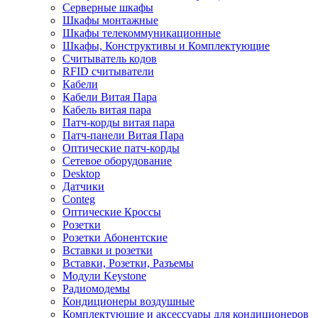
Серверные шкафы
Шкафы монтажные
Шкафы телекоммуникационные
Шкафы, Конструктивы и Комплектующие
Считыватель кодов
RFID считыватели
Кабели
Кабели Витая Пара
Кабель витая пара
Патч-корды витая пара
Патч-панели Витая Пара
Оптические патч-корды
Сетевое оборудование
Desktop
Датчики
Conteg
Оптические Кроссы
Розетки
Розетки Абонентские
Вставки и розетки
Вставки, Розетки, Разъемы
Модули Keystone
Радиомодемы
Кондиционеры воздушные
Комплектующие и аксессуары для кондиционеров