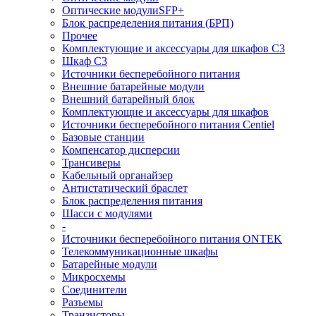
Оптические модулиSFP+
Блок распределения питания (БРП)
Прочее
Комплектующие и аксессуары для шкафов C3
Шкаф C3
Источники бесперебойного питания
Внешние батарейные модули
Внешний батарейный блок
Комплектующие и аксессуары для шкафов
Источники бесперебойного питания Centiel
Базовые станции
Компенсатор дисперсии
Трансиверы
Кабельный органайзер
Антистатический браслет
Блок распределения питания
Шасси с модулями
-
Источники бесперебойного питания ONTEK
Телекоммуникационные шкафы
Батарейные модули
Микросхемы
Соединители
Разъемы
Транзисторы