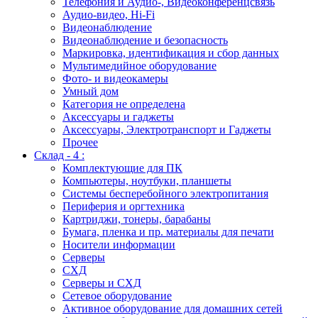
Телефония и Аудио-, Видеоконференцсвязь
Аудио-видео, Hi-Fi
Видеонаблюдение
Видеонаблюдение и безопасность
Маркировка, идентификация и сбор данных
Мультимедийное оборудование
Фото- и видеокамеры
Умный дом
Категория не определена
Аксессуары и гаджеты
Аксессуары, Электротранспорт и Гаджеты
Прочее
Склад - 4 :
Комплектующие для ПК
Компьютеры, ноутбуки, планшеты
Системы бесперебойного электропитания
Периферия и оргтехника
Картриджи, тонеры, барабаны
Бумага, пленка и пр. материалы для печати
Носители информации
Серверы
СХД
Серверы и СХД
Сетевое оборудование
Активное оборудование для домашних сетей