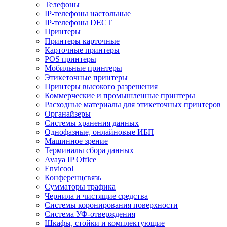
Телефоны
IP-телефоны настольные
IP-телефоны DECT
Принтеры
Принтеры карточные
Карточные принтеры
POS принтеры
Мобильные принтеры
Этикеточные принтеры
Принтеры высокого разрешения
Коммерческие и промышленные принтеры
Расходные материалы для этикеточных принтеров
Органайзеры
Системы хранения данных
Однофазные, онлайновые ИБП
Машинное зрение
Терминалы сбора данных
Avaya IP Office
Envicool
Конференцсвязь
Сумматоры трафика
Чернила и чистящие средства
Системы коронирования поверхности
Cистема УФ-отверждения
Шкафы, стойки и комплектующие