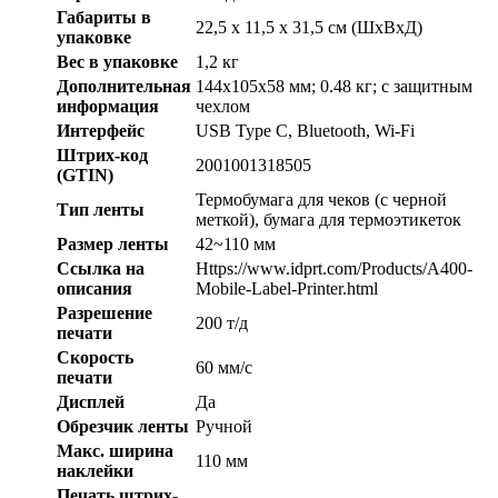
Габариты в
22,5 x 11,5 x 31,5 см (ШхВхД)
упаковке
Вес в упаковке
1,2 кг
Дополнительная
144х105х58 мм; 0.48 кг; с защитным
информация
чехлом
Интерфейс
USB Type C, Bluetooth, Wi-Fi
Штрих-код
2001001318505
(GTIN)
Термобумага для чеков (с черной
Тип ленты
меткой), бумага для термоэтикеток
Размер ленты
42~110 мм
Ссылка на
Https://www.idprt.com/Products/A400-
описания
Mobile-Label-Printer.html
Разрешение
200 т/д
печати
Скорость
60 мм/с
печати
Дисплей
Да
Обрезчик ленты
Ручной
Макс. ширина
110 мм
наклейки
Печать штрих-