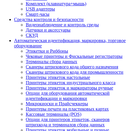
Комплект (клавиатура+мышь)
USB адаптеры
Смарт-часы
Средства контроля и безопасности
Видеонаблюдение и контроль среды
Датчики и аксессуары
СКУД
Автоматическая идентификация, маркировка, торговое
оборудование
Этикетки и Риббоны
Чековые принтеры и Фискальные регистраторы
Терминалы сбора данных
Сканеры штрихового кода общего назначения
Сканеры штрихового кода для промышленности
Принтеры этикеток настольные
Принтеры этикеток индустриального класса
Принтеры этикеток и маркираторы ручные
Опции для оборудования автоматической
идентификации и маркировки
Микрокиоски и Прайсчеккеры
Принтеры печати на пластиковых картах
Кассовые терминалы (POS)
Опции для принтеров этикеток, сканеров
штрихкода и терминалов сбора данных
Принтеры этикеток мобильные и ручные