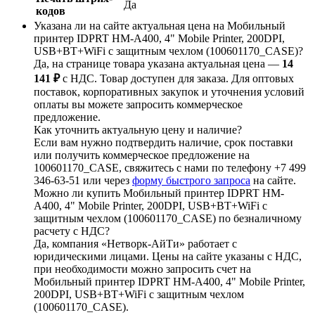
Да
кодов
Указана ли на сайте актуальная цена на Мобильный
принтер IDPRT HM-A400, 4" Mobile Printer, 200DPI,
USB+BT+WiFi с защитным чехлом (100601170_CASE)?
Да, на странице товара указана актуальная цена —
14
141 ₽
с НДС. Товар доступен для заказа. Для оптовых
поставок, корпоративных закупок и уточнения условий
оплаты вы можете запросить коммерческое
предложение.
Как уточнить актуальную цену и наличие?
Если вам нужно подтвердить наличие, срок поставки
или получить коммерческое предложение на
100601170_CASE, свяжитесь с нами по телефону +7 499
346-63-51 или через
форму быстрого запроса
на сайте.
Можно ли купить Мобильный принтер IDPRT HM-
A400, 4" Mobile Printer, 200DPI, USB+BT+WiFi с
защитным чехлом (100601170_CASE) по безналичному
расчету с НДС?
Да, компания «Нетворк-АйТи» работает с
юридическими лицами. Цены на сайте указаны с НДС,
при необходимости можно запросить счет на
Мобильный принтер IDPRT HM-A400, 4" Mobile Printer,
200DPI, USB+BT+WiFi с защитным чехлом
(100601170_CASE).