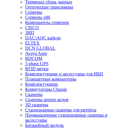
Терминал сбора данных
Оптические трансиверы
Серверы
Серверы x86
Компоненты серверов
CISCO
ЗИП
DAC\AOC кабели
ELTEX
DCN GLOBAL
Avaya Aura
BDCOM
3 phase UPS
RFID метки
Комплектующие и аксессуары для ИБП
Планшетные компьютеры
Комплектующие
Коммутаторы Chassis
Сканеры
Сканеры штрих кодов
3D сканеры
Стационарные сканеры для ритейла
Промышленные стационарные сканеры и
аксессуары
Батарейный модуль