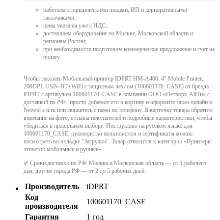
работаем с юридическими лицами, ИП и корпоративными
заказчиками;
цены указаны уже с НДС;
доставляем оборудование по Москве, Московской области и
регионам России;
при необходимости подготовим коммерческое предложение и счет на
оплату.
Чтобы заказать Мобильный принтер IDPRT HM-A400, 4" Mobile Printer,
200DPI, USB+BT+WiFi с защитным чехлом (100601170_CASE) от бренда
iDPRT с артикулом 100601170_CASE в компании ООО «Нетворк-АйТи» с
доставкой по РФ - просто добавьте его в корзину и оформите заказ онлайн в
Network-it.ru или свяжитесь с нами по телефону. В карточке товара обратите
внимание на фото, отзывы покупателей и подробные характеристики, чтобы
убедиться в правильном выборе. Инструкцию на русском языке для
100601170_CASE, руководство пользователя и сертификаты можно
посмотреть во вкладке "Загрузки". Товар относится к категории «Принтеры
этикеток мобильные и ручные».
✔ Сроки доставки по РФ: Москва и Московская область — от 1 рабочего
дня, другие города РФ — от 2 до 5 рабочих дней.
Производитель
iDPRT
Код
100601170_CASE
производителя
Гарантия
1 год