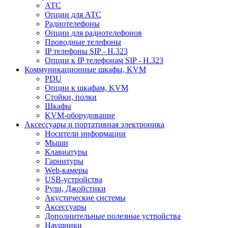
АТС
Опции для АТС
Радиотелефоны
Опции для радиотелефонов
Проводные телефоны
IP телефоны SIP - H.323
Опции к IP телефонам SIP - H.323
Коммуникационные шкафы, KVM
PDU
Опции к шкафам, KVM
Стойки, полки
Шкафы
KVM-оборудование
Аксессуары и портативная электроника
Носители информации
Мыши
Клавиатуры
Гарнитуры
Web-камеры
USB-устройства
Рули, Джойстики
Акустические системы
Аксессуары
Дополнительные полезные устройства
Наушники