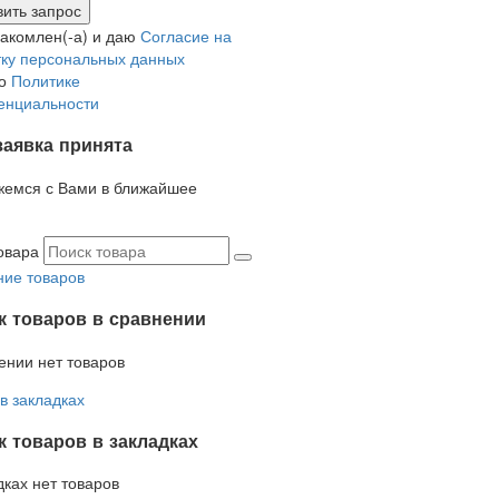
накомлен(-а) и даю
Согласие на
ку персональных данных
но
Политике
енциальности
заявка принята
жемся с Вами в ближайшее
овара
ие товаров
к товаров в сравнении
ении нет товаров
в закладках
 товаров в закладках
дках нет товаров