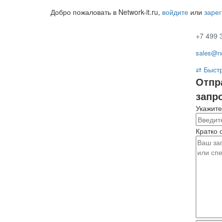
Добро пожаловать в Network-it.ru,
войдите
или
заре
+7 499 
sales@ne
⇄
Быстр
Отпр
запр
Укажите
Кратко 