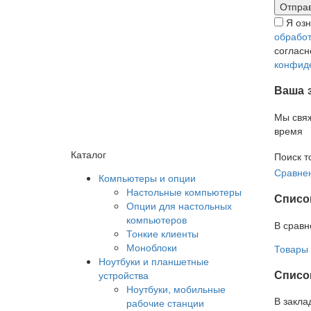
Я оз
обработ
соглас
конфид
Ваша 
Мы свя
время
Каталог
Поиск т
Сравнен
Компьютеры и опции
Настольные компьютеры
Списо
Опции для настольных
компьютеров
В сравн
Тонкие клиенты
Моноблоки
Товары 
Ноутбуки и планшетные
Список
устройства
Ноутбуки, мобильные
В закла
рабочие станции