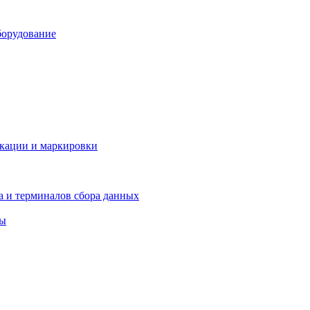
борудование
икации и маркировки
а и терминалов сбора данных
ры