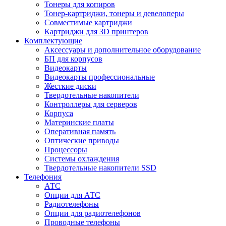
Тонеры для копиров
Тонер-картриджи, тонеры и девелоперы
Совместимые картриджи
Картриджи для 3D принтеров
Комплектующие
Аксессуары и дополнительное оборудование
БП для корпусов
Видеокарты
Видеокарты профессиональные
Жесткие диски
Твердотельные накопители
Контроллеры для серверов
Корпуса
Материнские платы
Оперативная память
Оптические приводы
Процессоры
Системы охлаждения
Твердотельные накопители SSD
Телефония
АТС
Опции для АТС
Радиотелефоны
Опции для радиотелефонов
Проводные телефоны