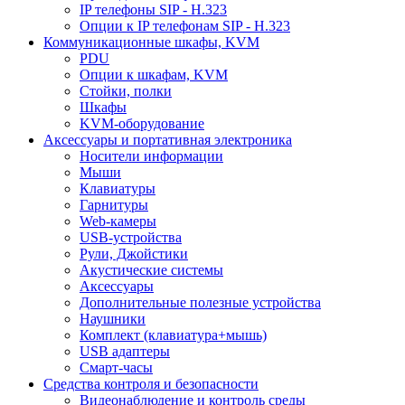
IP телефоны SIP - H.323
Опции к IP телефонам SIP - H.323
Коммуникационные шкафы, KVM
PDU
Опции к шкафам, KVM
Стойки, полки
Шкафы
KVM-оборудование
Аксессуары и портативная электроника
Носители информации
Мыши
Клавиатуры
Гарнитуры
Web-камеры
USB-устройства
Рули, Джойстики
Акустические системы
Аксессуары
Дополнительные полезные устройства
Наушники
Комплект (клавиатура+мышь)
USB адаптеры
Смарт-часы
Средства контроля и безопасности
Видеонаблюдение и контроль среды