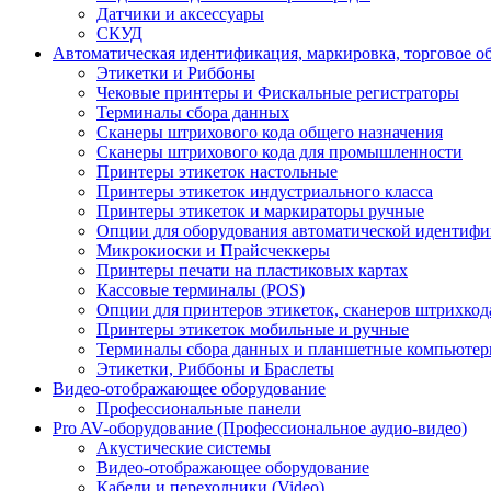
Датчики и аксессуары
СКУД
Автоматическая идентификация, маркировка, торговое о
Этикетки и Риббоны
Чековые принтеры и Фискальные регистраторы
Терминалы сбора данных
Сканеры штрихового кода общего назначения
Сканеры штрихового кода для промышленности
Принтеры этикеток настольные
Принтеры этикеток индустриального класса
Принтеры этикеток и маркираторы ручные
Опции для оборудования автоматической идентиф
Микрокиоски и Прайсчеккеры
Принтеры печати на пластиковых картах
Кассовые терминалы (POS)
Опции для принтеров этикеток, сканеров штрихкод
Принтеры этикеток мобильные и ручные
Терминалы сбора данных и планшетные компьюте
Этикетки, Риббоны и Браслеты
Видео-отображающее оборудование
Профессиональные панели
Pro AV-оборудование (Профессиональное аудио-видео)
Акустические системы
Видео-отображающее оборудование
Кабели и переходники (Video)