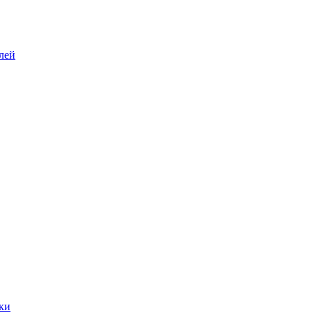
лей
ки