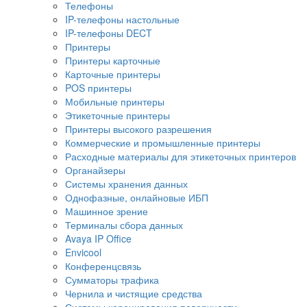
Телефоны
IP-телефоны настольные
IP-телефоны DECT
Принтеры
Принтеры карточные
Карточные принтеры
POS принтеры
Мобильные принтеры
Этикеточные принтеры
Принтеры высокого разрешения
Коммерческие и промышленные принтеры
Расходные материалы для этикеточных принтеров
Органайзеры
Системы хранения данных
Однофазные, онлайновые ИБП
Машинное зрение
Терминалы сбора данных
Avaya IP Office
Envicool
Конференцсвязь
Сумматоры трафика
Чернила и чистящие средства
Системы коронирования поверхности