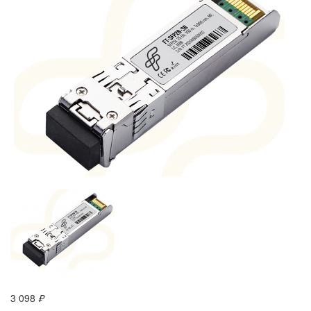
3 098
₽