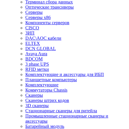
Терминал сбора данных
Оптические трансиверы
Серверы
Серверы x86
Компоненты серверов
CISCO
ЗИП
DAC\AOC кабели
ELTEX
DCN GLOBAL
Avaya Aura
BDCOM
3 phase UPS
RFID метки
Комплектующие и аксессуары для ИБП
Планшетные компьютеры
Комплектующие
Коммутаторы Chassis
Сканеры
Сканеры штрих кодов
3D сканеры
Стационарные сканеры для ритейла
Промышленные стационарные сканеры и
аксессуары
Батарейный модуль