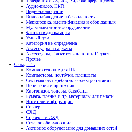
Телефония и Аудио-, Видеоконференцсвязь
Аудио-видео, Hi-Fi
Видеонаблюдение
Видеонаблюдение и безопасность
Маркировка, идентификация и сбор данных
Мультимедийное оборудование
Фото- и видеокамеры
Умный дом
Категория не определена
Аксессуары и гаджеты
Аксессуары, Электротранспорт и Гаджеты
Прочее
Склад - 4 :
Комплектующие для ПК
Компьютеры, ноутбуки, планшеты
Системы бесперебойного электропитания
Периферия и оргтехника
Картриджи, тонеры, барабаны
Бумага, пленка и пр. материалы для печати
Носители информации
Серверы
СХД
Серверы и СХД
Сетевое оборудование
Активное оборудование для домашних сетей