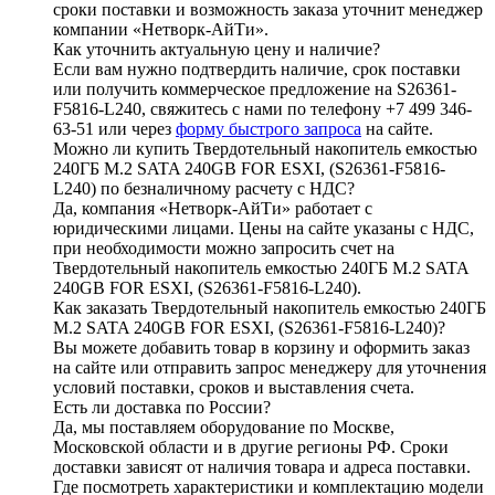
сроки поставки и возможность заказа уточнит менеджер
компании «Нетворк-АйТи».
Как уточнить актуальную цену и наличие?
Если вам нужно подтвердить наличие, срок поставки
или получить коммерческое предложение на S26361-
F5816-L240, свяжитесь с нами по телефону +7 499 346-
63-51 или через
форму быстрого запроса
на сайте.
Можно ли купить Твердотельный накопитель емкостью
240ГБ M.2 SATA 240GB FOR ESXI, (S26361-F5816-
L240) по безналичному расчету с НДС?
Да, компания «Нетворк-АйТи» работает с
юридическими лицами. Цены на сайте указаны с НДС,
при необходимости можно запросить счет на
Твердотельный накопитель емкостью 240ГБ M.2 SATA
240GB FOR ESXI, (S26361-F5816-L240).
Как заказать Твердотельный накопитель емкостью 240ГБ
M.2 SATA 240GB FOR ESXI, (S26361-F5816-L240)?
Вы можете добавить товар в корзину и оформить заказ
на сайте или отправить запрос менеджеру для уточнения
условий поставки, сроков и выставления счета.
Есть ли доставка по России?
Да, мы поставляем оборудование по Москве,
Московской области и в другие регионы РФ. Сроки
доставки зависят от наличия товара и адреса поставки.
Где посмотреть характеристики и комплектацию модели