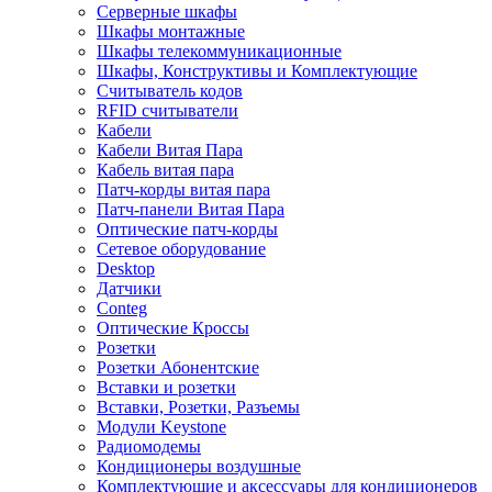
Серверные шкафы
Шкафы монтажные
Шкафы телекоммуникационные
Шкафы, Конструктивы и Комплектующие
Считыватель кодов
RFID считыватели
Кабели
Кабели Витая Пара
Кабель витая пара
Патч-корды витая пара
Патч-панели Витая Пара
Оптические патч-корды
Сетевое оборудование
Desktop
Датчики
Conteg
Оптические Кроссы
Розетки
Розетки Абонентские
Вставки и розетки
Вставки, Розетки, Разъемы
Модули Keystone
Радиомодемы
Кондиционеры воздушные
Комплектующие и аксессуары для кондиционеров