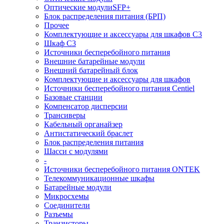
Оптические модулиSFP+
Блок распределения питания (БРП)
Прочее
Комплектующие и аксессуары для шкафов C3
Шкаф C3
Источники бесперебойного питания
Внешние батарейные модули
Внешний батарейный блок
Комплектующие и аксессуары для шкафов
Источники бесперебойного питания Centiel
Базовые станции
Компенсатор дисперсии
Трансиверы
Кабельный органайзер
Антистатический браслет
Блок распределения питания
Шасси с модулями
-
Источники бесперебойного питания ONTEK
Телекоммуникационные шкафы
Батарейные модули
Микросхемы
Соединители
Разъемы
Транзисторы