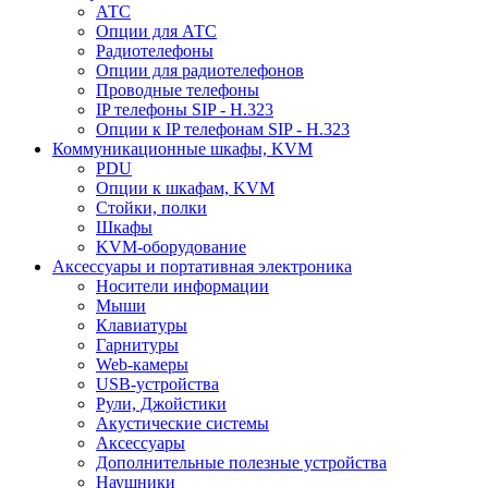
АТС
Опции для АТС
Радиотелефоны
Опции для радиотелефонов
Проводные телефоны
IP телефоны SIP - H.323
Опции к IP телефонам SIP - H.323
Коммуникационные шкафы, KVM
PDU
Опции к шкафам, KVM
Стойки, полки
Шкафы
KVM-оборудование
Аксессуары и портативная электроника
Носители информации
Мыши
Клавиатуры
Гарнитуры
Web-камеры
USB-устройства
Рули, Джойстики
Акустические системы
Аксессуары
Дополнительные полезные устройства
Наушники