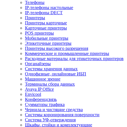
Телефоны
IP-телефоны настольные
IP-телефоны DECT
Принтеры
Принтеры карточные
Карточные принтеры
POS принтеры
Мобильные принтеры
Этикеточные принтеры
Принтеры высокого разрешения
Коммерческие и промышленные принтеры
Расходные материалы для этикеточных принтеров
Органайзеры
Системы хранения данных
Однофазные, онлайновые ИБП
Машинное зрение
Терминалы сбора данных
Avaya IP Office
Envicool
Конференцсвязь
Сумматоры трафика
Чернила и чистящие средства
Системы коронирования поверхности
Cистема УФ-отверждения
Шкафы, стойки и комплектующие