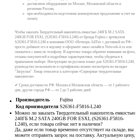
доставляем оборудование по Москве, Московской области и
регионам России;
при необходимости подготовим коммерческое предложение и счет на
оплату.
Чтобы заказать Твердотельный накопитель емкостью 240ГБ M.2 SATA
240GB FOR ESXI, (S26361-F5816-L240) от бренда Fujitsu с артикулом
S26361-F5816-L240 в компании ООО «Нетворк-АйТи» с доставкой по РФ -
просто добавьте его в корзину и оформите заказ онлайн в Network-it.ru или
свяжитесь с нами по телефону. В карточке товара обратите внимание на фото,
отзывы покупателей и подробные характеристики, чтобы убедиться в
правильном выборе. Инструкцию на русском языке для S26361-F5816-L240,
руководство пользователя и сертификаты можно посмотреть во вкладке
"Загрузки". Товар относится к категории «Серверные твердотельные
накопители».
✔ Сроки доставки по РФ: Москва и Московская область — от 1 рабочего
дня, другие города РФ — от 2 до 5 рабочих дней.
Производитель
Fujitsu
Код производителя
S26361-F5816-L240
Можно ли заказать Твердотельный накопитель емкостью
240ГБ M.2 SATA 240GB FOR ESXI, (S26361-F5816-
L240), если товара сейчас нет в наличии?
Да, даже если товар временно отсутствует на складе, вы
можете отправить запрос на поставку. Актуальную цену,