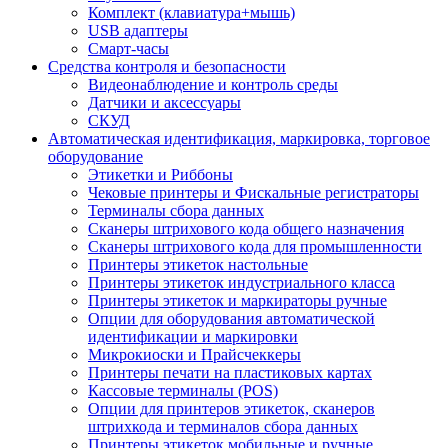
Комплект (клавиатура+мышь)
USB адаптеры
Смарт-часы
Средства контроля и безопасности
Видеонаблюдение и контроль среды
Датчики и аксессуары
СКУД
Автоматическая идентификация, маркировка, торговое
оборудование
Этикетки и Риббоны
Чековые принтеры и Фискальные регистраторы
Терминалы сбора данных
Сканеры штрихового кода общего назначения
Сканеры штрихового кода для промышленности
Принтеры этикеток настольные
Принтеры этикеток индустриального класса
Принтеры этикеток и маркираторы ручные
Опции для оборудования автоматической
идентификации и маркировки
Микрокиоски и Прайсчеккеры
Принтеры печати на пластиковых картах
Кассовые терминалы (POS)
Опции для принтеров этикеток, сканеров
штрихкода и терминалов сбора данных
Принтеры этикеток мобильные и ручные