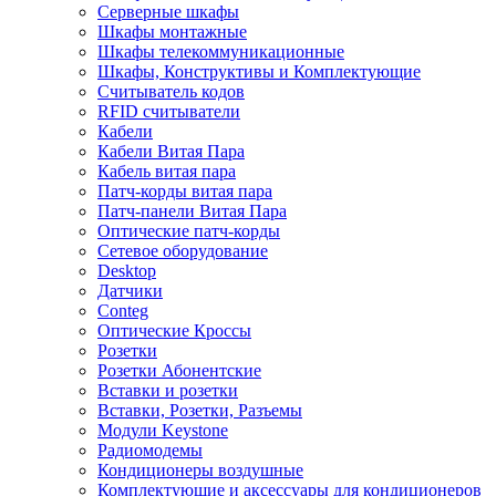
Серверные шкафы
Шкафы монтажные
Шкафы телекоммуникационные
Шкафы, Конструктивы и Комплектующие
Считыватель кодов
RFID считыватели
Кабели
Кабели Витая Пара
Кабель витая пара
Патч-корды витая пара
Патч-панели Витая Пара
Оптические патч-корды
Сетевое оборудование
Desktop
Датчики
Conteg
Оптические Кроссы
Розетки
Розетки Абонентские
Вставки и розетки
Вставки, Розетки, Разъемы
Модули Keystone
Радиомодемы
Кондиционеры воздушные
Комплектующие и аксессуары для кондиционеров