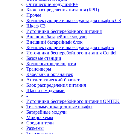
Оптические модулиSFP+
Блок распределения питания (БРП)
Прочее
Комплектующие и аксессуары для шкафов C3
Шкаф C3
Источники бесперебойного питания
Внешние батарейные модули
Внешний батарейный блок
Комплектующие и аксессуары для шкафов
Источники бесперебойного питания Centiel
Базовые станции
Компенсатор дисперсии
Трансиверы
Кабельный органайзер
Антистатический браслет
Блок распределения питания
Шасси с модулями
-
Источники бесперебойного питания ONTEK
Телекоммуникационные шкафы
Батарейные модули
Микросхемы
Соединители
Разъемы
Транзисторы