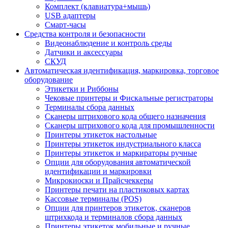
Комплект (клавиатура+мышь)
USB адаптеры
Смарт-часы
Средства контроля и безопасности
Видеонаблюдение и контроль среды
Датчики и аксессуары
СКУД
Автоматическая идентификация, маркировка, торговое
оборудование
Этикетки и Риббоны
Чековые принтеры и Фискальные регистраторы
Терминалы сбора данных
Сканеры штрихового кода общего назначения
Сканеры штрихового кода для промышленности
Принтеры этикеток настольные
Принтеры этикеток индустриального класса
Принтеры этикеток и маркираторы ручные
Опции для оборудования автоматической
идентификации и маркировки
Микрокиоски и Прайсчеккеры
Принтеры печати на пластиковых картах
Кассовые терминалы (POS)
Опции для принтеров этикеток, сканеров
штрихкода и терминалов сбора данных
Принтеры этикеток мобильные и ручные