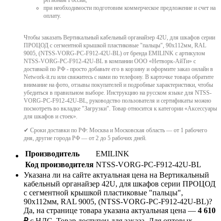
при необходимости подготовим коммерческое предложение и счет на
оплату.
Чтобы заказать Вертикальный кабельный органайзер 42U, для шкафов серии
ПРОЦОД с сегментной крышкой пластиковые "пальцы", 90x112мм, RAL
9005, (NTSS-VORG-PC-F912-42U-BL) от бренда EMILINK с артикулом
NTSS-VORG-PC-F912-42U-BL в компании ООО «Нетворк-АйТи» с
доставкой по РФ - просто добавьте его в корзину и оформите заказ онлайн в
Network-it.ru или свяжитесь с нами по телефону. В карточке товара обратите
внимание на фото, отзывы покупателей и подробные характеристики, чтобы
убедиться в правильном выборе. Инструкцию на русском языке для NTSS-
VORG-PC-F912-42U-BL, руководство пользователя и сертификаты можно
посмотреть во вкладке "Загрузки". Товар относится к категории «Аксессуары
для шкафов и стоек».
✔ Сроки доставки по РФ: Москва и Московская область — от 1 рабочего
дня, другие города РФ — от 2 до 5 рабочих дней.
Производитель
EMILINK
Код производителя
NTSS-VORG-PC-F912-42U-BL
Указана ли на сайте актуальная цена на Вертикальный
кабельный органайзер 42U, для шкафов серии ПРОЦОД
с сегментной крышкой пластиковые "пальцы",
90x112мм, RAL 9005, (NTSS-VORG-PC-F912-42U-BL)?
Да, на странице товара указана актуальная цена —
4 610
₽
с НДС. Товар доступен для заказа. Для оптовых