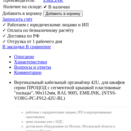
Производитель:
EMILINK
Наличие на складе:
✔ В наличии
Добавить в корзину
Запросить счёт
✓
Работаем с юридическими лицами и ИП
✓
Оплата по безналичному расчёту
✓
Доставка по РФ
✓
Отгрузка от 1 рабочего дня
В закладки
В сравнение
Описание
Характеристики
Вопросы и ответы
Комментарии
Вертикальный кабельный органайзер 42U, для шкафов
серии ПРОЦОД с сегментной крышкой пластиковые
"пальцы", 90x112мм, RAL 9005, EMILINK, (NTSS-
VORG-PC-F912-42U-BL)
работаем с юридическими лицами, ИП и корпоративными
заказчиками;
цены указаны уже с НДС;
доставляем оборудование по Москве, Московской области и
регионам России;