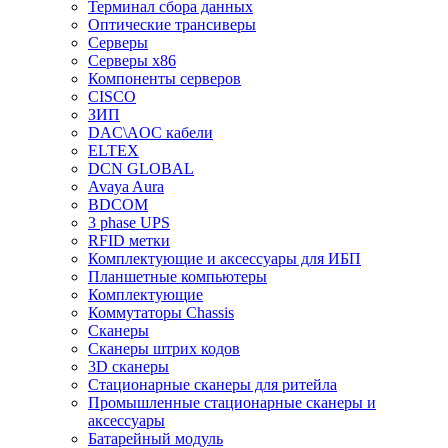
Терминал сбора данных
Оптические трансиверы
Серверы
Серверы x86
Компоненты серверов
CISCO
ЗИП
DAC\AOC кабели
ELTEX
DCN GLOBAL
Avaya Aura
BDCOM
3 phase UPS
RFID метки
Комплектующие и аксессуары для ИБП
Планшетные компьютеры
Комплектующие
Коммутаторы Chassis
Сканеры
Сканеры штрих кодов
3D сканеры
Стационарные сканеры для ритейла
Промышленные стационарные сканеры и
аксессуары
Батарейный модуль