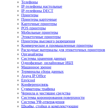
Телефоны
IP-телефоны настольные
IP-телефоны DECT
Принтеры
Принтеры карточные
Карточные принтеры
POS принтеры
Мобильные принтеры
Этикеточные принтеры
Принтеры высокого разрешения
Коммерческие и промышленные принтеры
Расходные материалы для этикеточных принтеров
Органайзеры
Системы хранения данных
Однофазные, онлайновые ИБП
Машинное зрение
Терминалы сбора данных
Avaya IP Office
Envicool
Конференцсвязь
Сумматоры трафика
Чернила и чистящие средства
Системы коронирования поверхности
Cистема УФ-отверждения
Шкафы, стойки и комплектующие