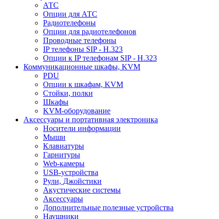
АТС
Опции для АТС
Радиотелефоны
Опции для радиотелефонов
Проводные телефоны
IP телефоны SIP - H.323
Опции к IP телефонам SIP - H.323
Коммуникационные шкафы, KVM
PDU
Опции к шкафам, KVM
Стойки, полки
Шкафы
KVM-оборудование
Аксессуары и портативная электроника
Носители информации
Мыши
Клавиатуры
Гарнитуры
Web-камеры
USB-устройства
Рули, Джойстики
Акустические системы
Аксессуары
Дополнительные полезные устройства
Наушники