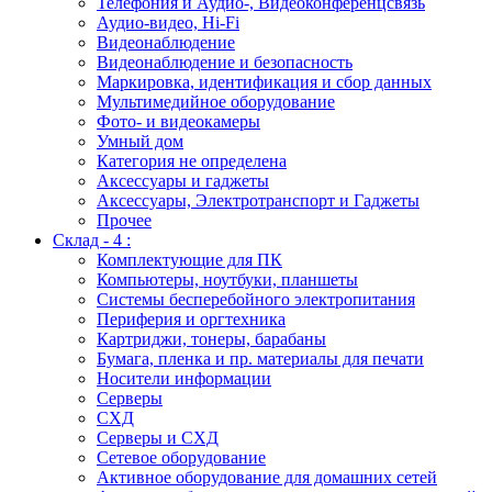
Телефония и Аудио-, Видеоконференцсвязь
Аудио-видео, Hi-Fi
Видеонаблюдение
Видеонаблюдение и безопасность
Маркировка, идентификация и сбор данных
Мультимедийное оборудование
Фото- и видеокамеры
Умный дом
Категория не определена
Аксессуары и гаджеты
Аксессуары, Электротранспорт и Гаджеты
Прочее
Склад - 4 :
Комплектующие для ПК
Компьютеры, ноутбуки, планшеты
Системы бесперебойного электропитания
Периферия и оргтехника
Картриджи, тонеры, барабаны
Бумага, пленка и пр. материалы для печати
Носители информации
Серверы
СХД
Серверы и СХД
Сетевое оборудование
Активное оборудование для домашних сетей