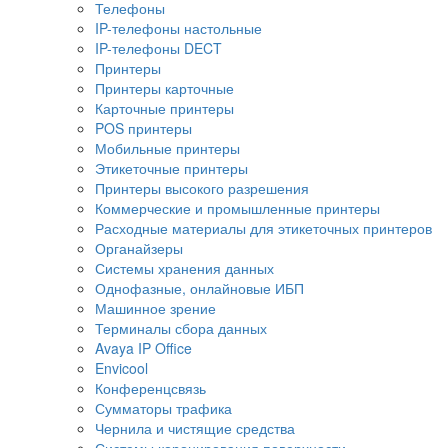
Телефоны
IP-телефоны настольные
IP-телефоны DECT
Принтеры
Принтеры карточные
Карточные принтеры
POS принтеры
Мобильные принтеры
Этикеточные принтеры
Принтеры высокого разрешения
Коммерческие и промышленные принтеры
Расходные материалы для этикеточных принтеров
Органайзеры
Системы хранения данных
Однофазные, онлайновые ИБП
Машинное зрение
Терминалы сбора данных
Avaya IP Office
Envicool
Конференцсвязь
Сумматоры трафика
Чернила и чистящие средства
Системы коронирования поверхности