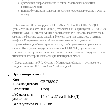
доставляем оборудование по Москве, Московской области и
регионам России;
при необходимости подготовим коммерческое предложение и счет на
оплату.
Чтобы заказать Девелопер для RICOH Aficio MPC4500/ 4501/ 5502 (CET)
Cyan, 225г, 160000 стр., (CET8892C) от бренда CET с артикулом CET8892C в
компании ООО «Нетворк-АйТи» с доставкой по РФ - просто добавьте его в
корзину и оформите заказ онлайн в Network-it.ru или свяжитесь с нами по
телефону. В карточке товара обратите внимание на фото, отзывы
покупателей и подробные характеристики, чтобы убедиться в правильном
выборе. Инструкцию на русском языке для CET8892C, руководство
пользователя и сертификаты можно посмотреть во вкладке "Загрузки". Товар
относится к категории «Запчасти для принтеров и МФУ».
✔ Сроки доставки по РФ: Москва и Московская область — от 1 рабочего
дня, другие города РФ — от 2 до 5 рабочих дней.
Производитель
CET
Код
CET8892C
производителя
Гарантия
1 год
Габариты в
14 x 1 x 27 см (ШхВхД)
упаковке
Вес в упаковке
0,25 кг