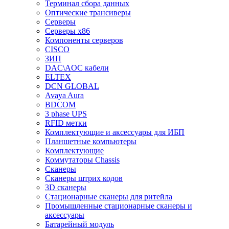
Терминал сбора данных
Оптические трансиверы
Серверы
Серверы x86
Компоненты серверов
CISCO
ЗИП
DAC\AOC кабели
ELTEX
DCN GLOBAL
Avaya Aura
BDCOM
3 phase UPS
RFID метки
Комплектующие и аксессуары для ИБП
Планшетные компьютеры
Комплектующие
Коммутаторы Chassis
Сканеры
Сканеры штрих кодов
3D сканеры
Стационарные сканеры для ритейла
Промышленные стационарные сканеры и
аксессуары
Батарейный модуль