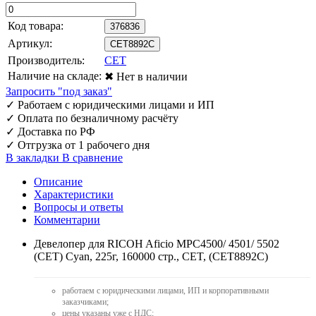
Код товара:
376836
Артикул:
CET8892C
Производитель:
CET
Наличие на складе:
✖ Нет в наличии
Запросить "под заказ"
✓
Работаем с юридическими лицами и ИП
✓
Оплата по безналичному расчёту
✓
Доставка по РФ
✓
Отгрузка от 1 рабочего дня
В закладки
В сравнение
Описание
Характеристики
Вопросы и ответы
Комментарии
Девелопер для RICOH Aficio MPC4500/ 4501/ 5502
(CET) Cyan, 225г, 160000 стр., CET, (CET8892C)
работаем с юридическими лицами, ИП и корпоративными
заказчиками;
цены указаны уже с НДС;