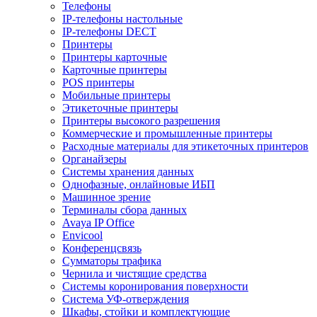
Телефоны
IP-телефоны настольные
IP-телефоны DECT
Принтеры
Принтеры карточные
Карточные принтеры
POS принтеры
Мобильные принтеры
Этикеточные принтеры
Принтеры высокого разрешения
Коммерческие и промышленные принтеры
Расходные материалы для этикеточных принтеров
Органайзеры
Системы хранения данных
Однофазные, онлайновые ИБП
Машинное зрение
Терминалы сбора данных
Avaya IP Office
Envicool
Конференцсвязь
Сумматоры трафика
Чернила и чистящие средства
Системы коронирования поверхности
Cистема УФ-отверждения
Шкафы, стойки и комплектующие