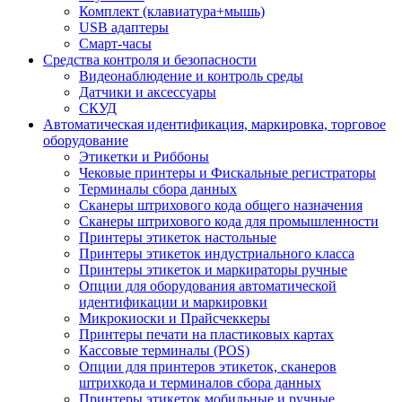
Комплект (клавиатура+мышь)
USB адаптеры
Смарт-часы
Средства контроля и безопасности
Видеонаблюдение и контроль среды
Датчики и аксессуары
СКУД
Автоматическая идентификация, маркировка, торговое
оборудование
Этикетки и Риббоны
Чековые принтеры и Фискальные регистраторы
Терминалы сбора данных
Сканеры штрихового кода общего назначения
Сканеры штрихового кода для промышленности
Принтеры этикеток настольные
Принтеры этикеток индустриального класса
Принтеры этикеток и маркираторы ручные
Опции для оборудования автоматической
идентификации и маркировки
Микрокиоски и Прайсчеккеры
Принтеры печати на пластиковых картах
Кассовые терминалы (POS)
Опции для принтеров этикеток, сканеров
штрихкода и терминалов сбора данных
Принтеры этикеток мобильные и ручные