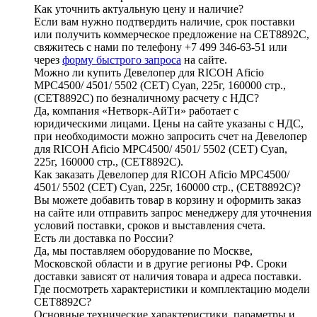
Как уточнить актуальную цену и наличие?
Если вам нужно подтвердить наличие, срок поставки
или получить коммерческое предложение на CET8892C,
свяжитесь с нами по телефону +7 499 346-63-51 или
через
форму быстрого запроса
на сайте.
Можно ли купить Девелопер для RICOH Aficio
MPC4500/ 4501/ 5502 (CET) Cyan, 225г, 160000 стр.,
(CET8892C) по безналичному расчету с НДС?
Да, компания «Нетворк-АйТи» работает с
юридическими лицами. Цены на сайте указаны с НДС,
при необходимости можно запросить счет на Девелопер
для RICOH Aficio MPC4500/ 4501/ 5502 (CET) Cyan,
225г, 160000 стр., (CET8892C).
Как заказать Девелопер для RICOH Aficio MPC4500/
4501/ 5502 (CET) Cyan, 225г, 160000 стр., (CET8892C)?
Вы можете добавить товар в корзину и оформить заказ
на сайте или отправить запрос менеджеру для уточнения
условий поставки, сроков и выставления счета.
Есть ли доставка по России?
Да, мы поставляем оборудование по Москве,
Московской области и в другие регионы РФ. Сроки
доставки зависят от наличия товара и адреса поставки.
Где посмотреть характеристики и комплектацию модели
CET8892C?
Основные технические характеристики, параметры и