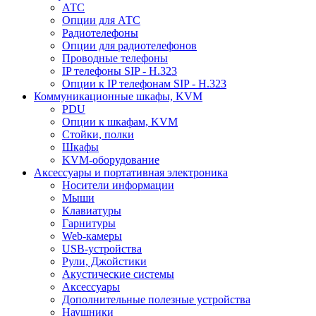
АТС
Опции для АТС
Радиотелефоны
Опции для радиотелефонов
Проводные телефоны
IP телефоны SIP - H.323
Опции к IP телефонам SIP - H.323
Коммуникационные шкафы, KVM
PDU
Опции к шкафам, KVM
Стойки, полки
Шкафы
KVM-оборудование
Аксессуары и портативная электроника
Носители информации
Мыши
Клавиатуры
Гарнитуры
Web-камеры
USB-устройства
Рули, Джойстики
Акустические системы
Аксессуары
Дополнительные полезные устройства
Наушники