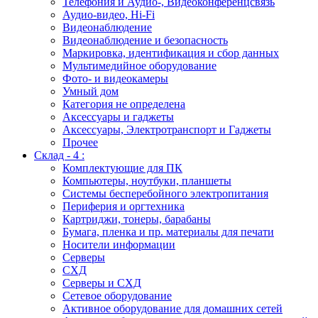
Телефония и Аудио-, Видеоконференцсвязь
Аудио-видео, Hi-Fi
Видеонаблюдение
Видеонаблюдение и безопасность
Маркировка, идентификация и сбор данных
Мультимедийное оборудование
Фото- и видеокамеры
Умный дом
Категория не определена
Аксессуары и гаджеты
Аксессуары, Электротранспорт и Гаджеты
Прочее
Склад - 4 :
Комплектующие для ПК
Компьютеры, ноутбуки, планшеты
Системы бесперебойного электропитания
Периферия и оргтехника
Картриджи, тонеры, барабаны
Бумага, пленка и пр. материалы для печати
Носители информации
Серверы
СХД
Серверы и СХД
Сетевое оборудование
Активное оборудование для домашних сетей