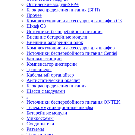
Оптические модулиSFP+
Блок распределения питания (БРП)
Прочее
Комплектующие и аксессуары для шкафов C3
Шкаф C3
Источники бесперебойного питания
Внешние батарейные модули
Внешний батарейный блок
Комплектующие и аксессуары для шкафов
Источники бесперебойного питания Centiel
Базовые станции
Компенсатор дисперсии
Трансиверы
Кабельный органайзер
Антистатический браслет
Блок распределения питания
Шасси с модулями
-
Источники бесперебойного питания ONTEK
Телекоммуникационные шкафы
Батарейные модули
Микросхемы
Соединители
Разъемы
Транзисторы