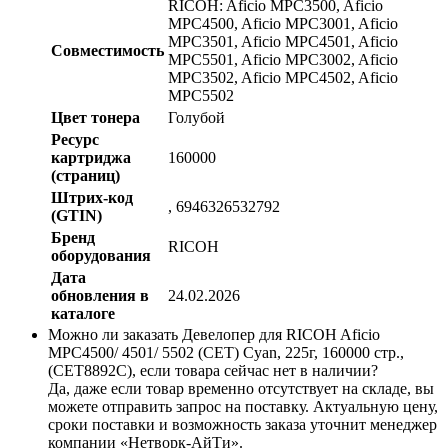
RICOH: Aficio MPC3500, Aficio
MPC4500, Aficio MPC3001, Aficio
MPC3501, Aficio MPC4501, Aficio
Совместимость
MPC5501, Aficio MPC3002, Aficio
MPC3502, Aficio MPC4502, Aficio
MPC5502
Цвет тонера
Голубой
Ресурс
картриджа
160000
(страниц)
Штрих-код
, 6946326532792
(GTIN)
Бренд
RICOH
оборудования
Дата
обновления в
24.02.2026
каталоге
Можно ли заказать Девелопер для RICOH Aficio
MPC4500/ 4501/ 5502 (CET) Cyan, 225г, 160000 стр.,
(CET8892C), если товара сейчас нет в наличии?
Да, даже если товар временно отсутствует на складе, вы
можете отправить запрос на поставку. Актуальную цену,
сроки поставки и возможность заказа уточнит менеджер
компании «Нетворк-АйТи».