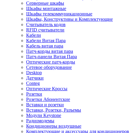
Серверные шкафы
Шкафы монтажные
Шкафы телекоммуникационные
Шкафы, Конструктивы и Комплектующие
Считыватель кодов
RFID считыватели
Кабели
Кабели Витая Пара
Кабель витая пара
Патч-корды витая пара
Патч-панели Витая Пара
Оптические патч-корды
Сетевое оборудование
Desktop
Датчики
Conteg
Оптические Кроссы
Розетки
Розетки Абонентские
Вставки и розетки
Вставки, Розетки, Разъемы
Модули Keystone
Радиомодемы
Кондиционеры воздушные
Комплектующие и аксессуары для кондиционеров