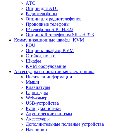
АТС
Опции для АТС
Радиотелефоны
Опции для радиотелефонов
Проводные телефоны
IP телефоны SIP - H.323
Опции к IP телефонам SIP - H.323
Коммуникационные шкафы, KVM
PDU
Опции к шкафам, KVM
Стойки, полки
Шкафы
KVM-оборудование
Аксессуары и портативная электроника
Носители информации
Мыши
Клавиатуры
Гарнитуры
Web-камеры
USB-устройства
Рули, Джойстики
Акустические системы
Аксессуары
Дополнительные полезные устройства
Наушники