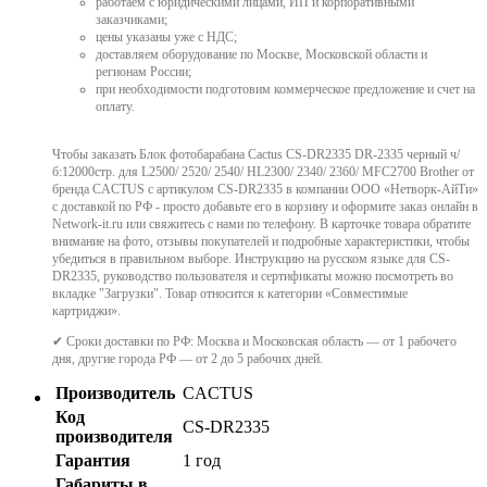
работаем с юридическими лицами, ИП и корпоративными
заказчиками;
цены указаны уже с НДС;
доставляем оборудование по Москве, Московской области и
регионам России;
при необходимости подготовим коммерческое предложение и счет на
оплату.
Чтобы заказать Блок фотобарабана Cactus CS-DR2335 DR-2335 черный ч/
б:12000стр. для L2500/ 2520/ 2540/ HL2300/ 2340/ 2360/ MFC2700 Brother от
бренда CACTUS с артикулом CS-DR2335 в компании ООО «Нетворк-АйТи»
с доставкой по РФ - просто добавьте его в корзину и оформите заказ онлайн в
Network-it.ru или свяжитесь с нами по телефону. В карточке товара обратите
внимание на фото, отзывы покупателей и подробные характеристики, чтобы
убедиться в правильном выборе. Инструкцию на русском языке для CS-
DR2335, руководство пользователя и сертификаты можно посмотреть во
вкладке "Загрузки". Товар относится к категории «Совместимые
картриджи».
✔ Сроки доставки по РФ: Москва и Московская область — от 1 рабочего
дня, другие города РФ — от 2 до 5 рабочих дней.
Производитель
CACTUS
Код
CS-DR2335
производителя
Гарантия
1 год
Габариты в