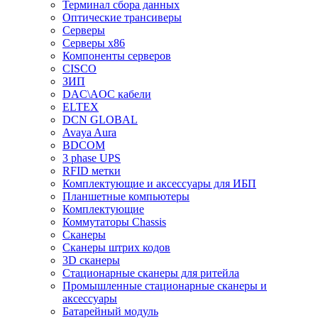
Терминал сбора данных
Оптические трансиверы
Серверы
Серверы x86
Компоненты серверов
CISCO
ЗИП
DAC\AOC кабели
ELTEX
DCN GLOBAL
Avaya Aura
BDCOM
3 phase UPS
RFID метки
Комплектующие и аксессуары для ИБП
Планшетные компьютеры
Комплектующие
Коммутаторы Chassis
Сканеры
Сканеры штрих кодов
3D сканеры
Стационарные сканеры для ритейла
Промышленные стационарные сканеры и
аксессуары
Батарейный модуль