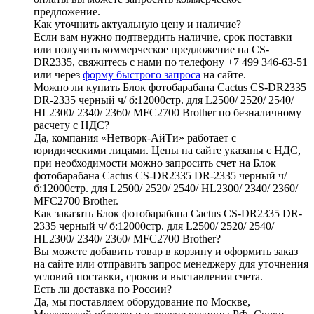
предложение.
Как уточнить актуальную цену и наличие?
Если вам нужно подтвердить наличие, срок поставки
или получить коммерческое предложение на CS-
DR2335, свяжитесь с нами по телефону +7 499 346-63-51
или через
форму быстрого запроса
на сайте.
Можно ли купить Блок фотобарабана Cactus CS-DR2335
DR-2335 черный ч/ б:12000стр. для L2500/ 2520/ 2540/
HL2300/ 2340/ 2360/ MFC2700 Brother по безналичному
расчету с НДС?
Да, компания «Нетворк-АйТи» работает с
юридическими лицами. Цены на сайте указаны с НДС,
при необходимости можно запросить счет на Блок
фотобарабана Cactus CS-DR2335 DR-2335 черный ч/
б:12000стр. для L2500/ 2520/ 2540/ HL2300/ 2340/ 2360/
MFC2700 Brother.
Как заказать Блок фотобарабана Cactus CS-DR2335 DR-
2335 черный ч/ б:12000стр. для L2500/ 2520/ 2540/
HL2300/ 2340/ 2360/ MFC2700 Brother?
Вы можете добавить товар в корзину и оформить заказ
на сайте или отправить запрос менеджеру для уточнения
условий поставки, сроков и выставления счета.
Есть ли доставка по России?
Да, мы поставляем оборудование по Москве,