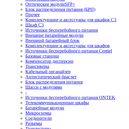
Оптические модулиSFP+
Блок распределения питания (БРП)
Прочее
Комплектующие и аксессуары для шкафов C3
Шкаф C3
Источники бесперебойного питания
Внешние батарейные модули
Внешний батарейный блок
Комплектующие и аксессуары для шкафов
Источники бесперебойного питания Centiel
Базовые станции
Компенсатор дисперсии
Трансиверы
Кабельный органайзер
Антистатический браслет
Блок распределения питания
Шасси с модулями
-
Источники бесперебойного питания ONTEK
Телекоммуникационные шкафы
Батарейные модули
Микросхемы
Соединители
Разъемы
Транзисторы