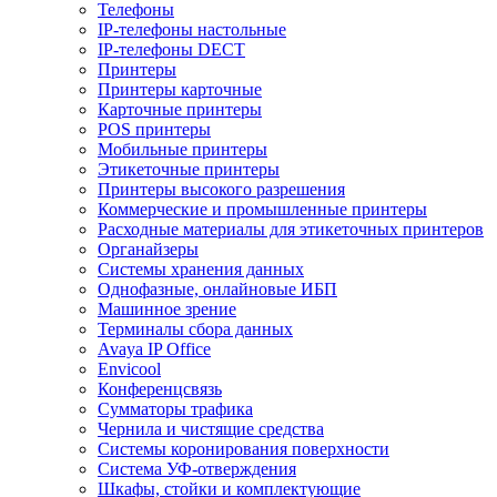
Телефоны
IP-телефоны настольные
IP-телефоны DECT
Принтеры
Принтеры карточные
Карточные принтеры
POS принтеры
Мобильные принтеры
Этикеточные принтеры
Принтеры высокого разрешения
Коммерческие и промышленные принтеры
Расходные материалы для этикеточных принтеров
Органайзеры
Системы хранения данных
Однофазные, онлайновые ИБП
Машинное зрение
Терминалы сбора данных
Avaya IP Office
Envicool
Конференцсвязь
Сумматоры трафика
Чернила и чистящие средства
Системы коронирования поверхности
Cистема УФ-отверждения
Шкафы, стойки и комплектующие