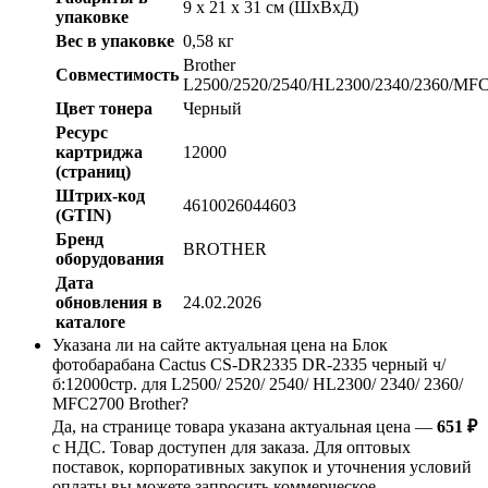
9 x 21 x 31 см (ШхВхД)
упаковке
Вес в упаковке
0,58 кг
Brother
Совместимость
L2500/2520/2540/HL2300/2340/2360/MF
Цвет тонера
Черный
Ресурс
картриджа
12000
(страниц)
Штрих-код
4610026044603
(GTIN)
Бренд
BROTHER
оборудования
Дата
обновления в
24.02.2026
каталоге
Указана ли на сайте актуальная цена на Блок
фотобарабана Cactus CS-DR2335 DR-2335 черный ч/
б:12000стр. для L2500/ 2520/ 2540/ HL2300/ 2340/ 2360/
MFC2700 Brother?
Да, на странице товара указана актуальная цена —
651 ₽
с НДС. Товар доступен для заказа. Для оптовых
поставок, корпоративных закупок и уточнения условий
оплаты вы можете запросить коммерческое