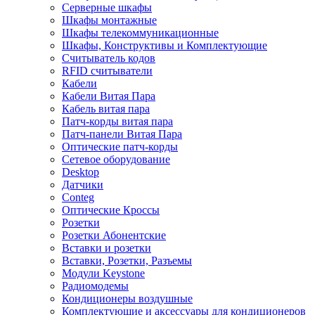
Серверные шкафы
Шкафы монтажные
Шкафы телекоммуникационные
Шкафы, Конструктивы и Комплектующие
Считыватель кодов
RFID считыватели
Кабели
Кабели Витая Пара
Кабель витая пара
Патч-корды витая пара
Патч-панели Витая Пара
Оптические патч-корды
Сетевое оборудование
Desktop
Датчики
Conteg
Оптические Кроссы
Розетки
Розетки Абонентские
Вставки и розетки
Вставки, Розетки, Разъемы
Модули Keystone
Радиомодемы
Кондиционеры воздушные
Комплектующие и аксессуары для кондиционеров