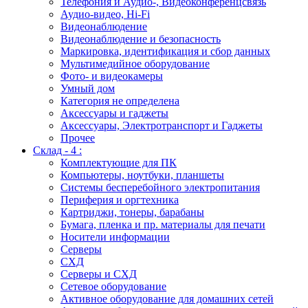
Телефония и Аудио-, Видеоконференцсвязь
Аудио-видео, Hi-Fi
Видеонаблюдение
Видеонаблюдение и безопасность
Маркировка, идентификация и сбор данных
Мультимедийное оборудование
Фото- и видеокамеры
Умный дом
Категория не определена
Аксессуары и гаджеты
Аксессуары, Электротранспорт и Гаджеты
Прочее
Склад - 4 :
Комплектующие для ПК
Компьютеры, ноутбуки, планшеты
Системы бесперебойного электропитания
Периферия и оргтехника
Картриджи, тонеры, барабаны
Бумага, пленка и пр. материалы для печати
Носители информации
Серверы
СХД
Серверы и СХД
Сетевое оборудование
Активное оборудование для домашних сетей