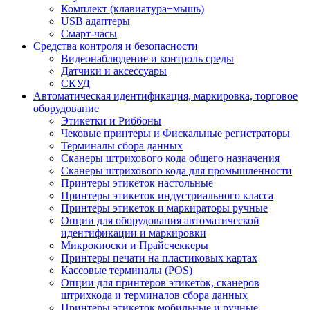
Комплект (клавиатура+мышь)
USB адаптеры
Смарт-часы
Средства контроля и безопасности
Видеонаблюдение и контроль среды
Датчики и аксессуары
СКУД
Автоматическая идентификация, маркировка, торговое
оборудование
Этикетки и Риббоны
Чековые принтеры и Фискальные регистраторы
Терминалы сбора данных
Сканеры штрихового кода общего назначения
Сканеры штрихового кода для промышленности
Принтеры этикеток настольные
Принтеры этикеток индустриального класса
Принтеры этикеток и маркираторы ручные
Опции для оборудования автоматической
идентификации и маркировки
Микрокиоски и Прайсчеккеры
Принтеры печати на пластиковых картах
Кассовые терминалы (POS)
Опции для принтеров этикеток, сканеров
штрихкода и терминалов сбора данных
Принтеры этикеток мобильные и ручные